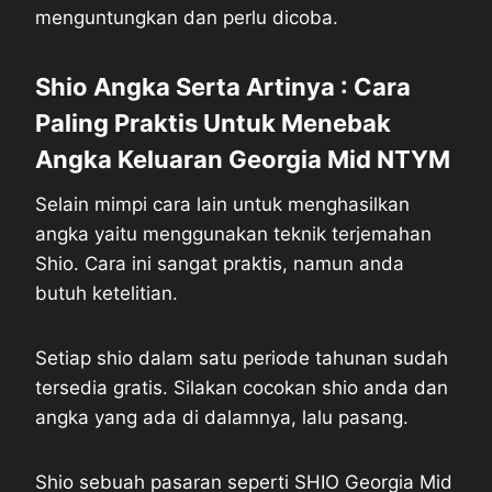
menguntungkan dan perlu dicoba.
Shio Angka Serta Artinya : Cara
Paling Praktis Untuk Menebak
Angka Keluaran Georgia Mid NTYM
Selain mimpi cara lain untuk menghasilkan
angka yaitu menggunakan teknik terjemahan
Shio. Cara ini sangat praktis, namun anda
butuh ketelitian.
Setiap shio dalam satu periode tahunan sudah
tersedia gratis. Silakan cocokan shio anda dan
angka yang ada di dalamnya, lalu pasang.
Shio sebuah pasaran seperti SHIO Georgia Mid