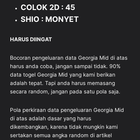
COLOK 2D : 45
SHIO : MONYET
HARUS DIINGAT
Bocoran pengeluaran data Georgia Mid di atas
harus anda coba, jangan sampai tidak. 90%
data togel Georgia Mid yang kami berikan
adalah tepat. Tapi anda harus memasang
secara random, jangan pada satu pola saja.
Pola perkiraan data pengeluaran Georgia Mid
di atas adalah dasar yang harus
dikembangkan, karena tidak mungkin kami
sertakan semua angka random di artikel