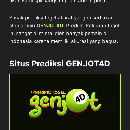
akan kami spill langsung dari admin pusat.
Simak prediksi togel akurat yang di sediakan
oleh admin
GENJOT4D
. Prediksi keluaran togel
ini sangat di mintai oleh banyak pemain di
Indonesia karena memiliki akurasi yang bagus.
Situs Prediksi GENJOT4D