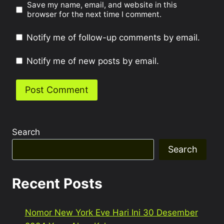
Save my name, email, and website in this
browser for the next time I comment.
Notify me of follow-up comments by email.
Notify me of new posts by email.
Search
Search
Recent Posts
Nomor New York Eve Hari Ini 30 Desember