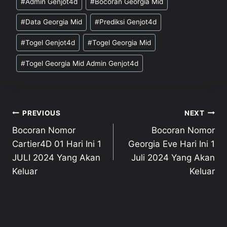
#
Admin Genjot4d
#
Bocoran Georgia Mid
Tags:
#
Data Georgia Mid
#
Prediksi Genjot4d
#
Togel Genjot4d
#
Togel Georgia Mid
#
Togel Georgia Mid Admin Genjot4d
Post
PREVIOUS
NEXT
Bocoran Nomor
Bocoran Nomor
navigation
Cartier4D 01 Hari Ini 1
Georgia Eve Hari Ini 1
JULI 2024 Yang Akan
Juli 2024 Yang Akan
Keluar
Keluar