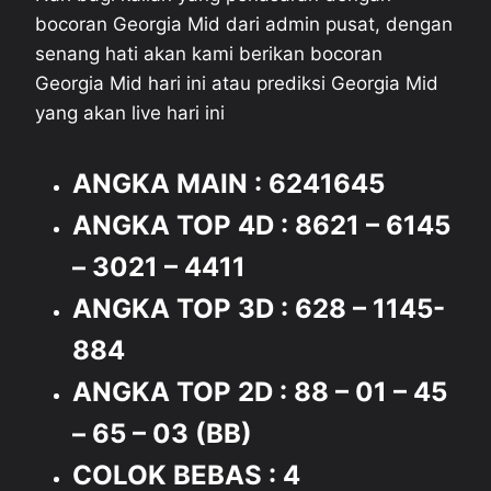
bocoran Georgia Mid dari admin pusat, dengan
senang hati akan kami berikan bocoran
Georgia Mid hari ini atau prediksi Georgia Mid
yang akan live hari ini
ANGKA MAIN :
6241645
ANGKA TOP 4D : 8621 – 6145
– 3021 – 4411
ANGKA TOP 3D : 628 – 1145-
884
ANGKA TOP 2D : 88 – 01 – 45
– 65 – 03 (BB)
COLOK BEBAS : 4