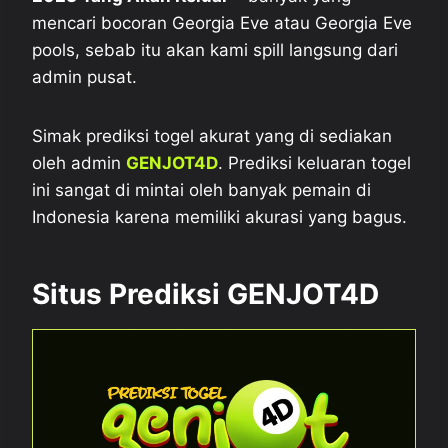
mencari bocoran Georgia Eve atau Georgia Eve
pools, sebab itu akan kami spill langsung dari
admin pusat.
Simak prediksi togel akurat yang di sediakan
oleh admin
GENJOT4D
. Prediksi keluaran togel
ini sangat di mintai oleh banyak pemain di
Indonesia karena memiliki akurasi yang bagus.
Situs Prediksi GENJOT4D