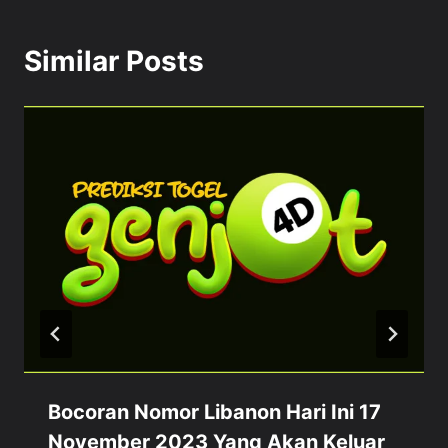
Similar Posts
Bocoran Nomor Libanon Hari Ini 17
November 2023 Yang Akan Keluar