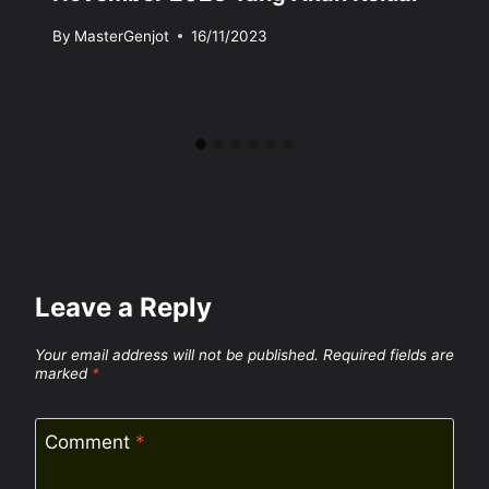
By
MasterGenjot
16/11/2023
Leave a Reply
Your email address will not be published.
Required fields are
marked
*
Comment
*