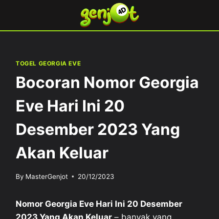
Skip
to
content
TOGEL GEORGIA EVE
Bocoran Nomor Georgia
Eve Hari Ini 20
Desember 2023 Yang
Akan Keluar
By
MasterGenjot
20/12/2023
Nomor Georgia Eve Hari Ini 20 Desember
2023 Yang Akan Keluar
– banyak yang