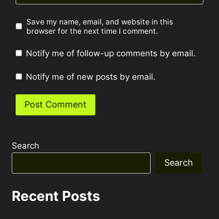
Save my name, email, and website in this
browser for the next time I comment.
Notify me of follow-up comments by email.
Notify me of new posts by email.
Search
Search
Recent Posts