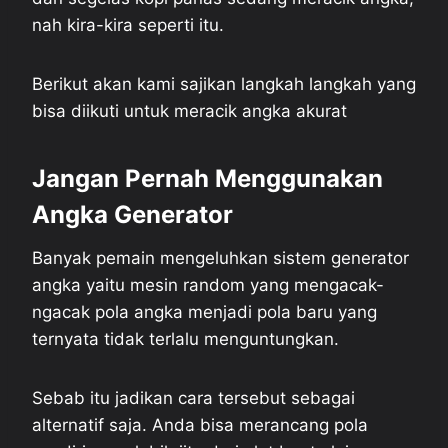
nah kira-kira seperti itu.
Berikut akan kami sajikan langkah langkah yang
bisa diikuti untuk meracik angka akurat
Jangan Pernah Menggunakan
Angka Generator
Banyak pemain mengeluhkan sistem generator
angka yaitu mesin random yang mengacak-
ngacak pola angka menjadi pola baru yang
ternyata tidak terlalu menguntungkan.
Sebab itu jadikan cara tersebut sebagai
alternatif saja. Anda bisa merancang pola