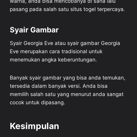
warna, anda bisa mencobanya di sana lalu
pasang pada salah satu situs togel terpercaya.
Syair Gambar
Syair Georgia Eve atau syair gambar Georgia
Eve merupakan cara tradisional untuk
menemukan angka keberuntungan.
Banyak syair gambar yang bisa anda temukan,
tersedia dalam banyak versi. Anda bisa
memilih salah satu yang menurut anda sangat
cocok untuk dipasang.
Kesimpulan