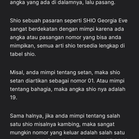
angka yang ada di dalamnya, lalu pasang.
Shio sebuah pasaran seperti SHIO Georgia Eve
sangat berdekatan dengan mimpi karena ada
angka atau pasangan nomor yang bisa anda
mimpikan, semua arti shio tersedia lengkap di
tabel shio.
Misal, anda mimpi tentang setan, maka shio
setan diartikan sebagai nomor 01. Atau mimpi
tentang bahagia, maka angka shio nya adalah
19.
Sama halnya, jika anda mimpi tentang salah
satu shio misalnya kambing, maka sangat
mungkin nomor yang keluar adalah salah satu