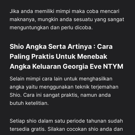
Jika anda memiliki mimpi maka coba mencari
maknanya, mungkin anda sesuatu yang sangat
menguntungkan dan perlu dicoba.
Shio Angka Serta Artinya : Cara
Paling Praktis Untuk Menebak
Angka Keluaran Georgia Eve NTYM
Selain mimpi cara lain untuk menghasilkan
angka yaitu menggunakan teknik terjemahan
Shio. Cara ini sangat praktis, namun anda
butuh ketelitian.
Setiap shio dalam satu periode tahunan sudah
tersedia gratis. Silakan cocokan shio anda dan