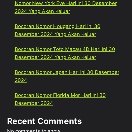
Nomor New York Eve Hari Ini 30 Desember
2024 Yang Akan Keluar
Bocoran Nomor Hougang Hari Ini 30
Desember 2024 Yang Akan Keluar
Bocoran Nomor Toto Macau 4D Hari Ini 30
Desember 2024 Yang Akan Keluar
Bocoran Nomor Japan Hari Ini 30 Desember
2024
Bocoran Nomor Florida Mor Hari Ini 30
Desember 2024
Recent Comments
No comments to show.