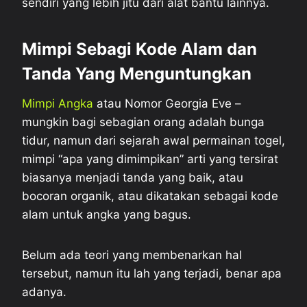
sendiri yang lebih jitu dari alat bantu lainnya.
Mimpi Sebagi Kode Alam dan
Tanda Yang Menguntungkan
Mimpi Angka
atau Nomor Georgia Eve –
mungkin bagi sebagian orang adalah bunga
tidur, namun dari sejarah awal permainan togel,
mimpi “apa yang dimimpikan” arti yang tersirat
biasanya menjadi tanda yang baik, atau
bocoran organik, atau dikatakan sebagai kode
alam untuk angka yang bagus.
Belum ada teori yang membenarkan hal
tersebut, namun itu lah yang terjadi, benar apa
adanya.