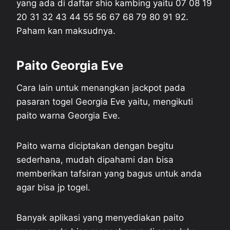
yang ada di daftar shio kambing yaitu 07 08 19
20 31 32 43 44 55 56 67 68 79 80 91 92.
Paham kan maksudnya.
Paito Georgia Eve
Cara lain untuk menangkan jackpot pada
pasaran togel Georgia Eve yaitu, mengikuti
paito warna Georgia Eve.
Paito warna diciptakan dengan begitu
sederhana, mudah dipahami dan bisa
memberikan tafsiran yang bagus untuk anda
agar bisa jp togel.
Banyak aplikasi yang menyediakan paito