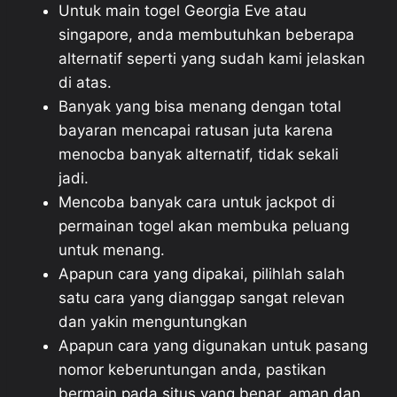
Untuk main togel Georgia Eve atau
singapore, anda membutuhkan beberapa
alternatif seperti yang sudah kami jelaskan
di atas.
Banyak yang bisa menang dengan total
bayaran mencapai ratusan juta karena
menocba banyak alternatif, tidak sekali
jadi.
Mencoba banyak cara untuk jackpot di
permainan togel akan membuka peluang
untuk menang.
Apapun cara yang dipakai, pilihlah salah
satu cara yang dianggap sangat relevan
dan yakin menguntungkan
Apapun cara yang digunakan untuk pasang
nomor keberuntungan anda, pastikan
bermain pada situs yang benar, aman dan