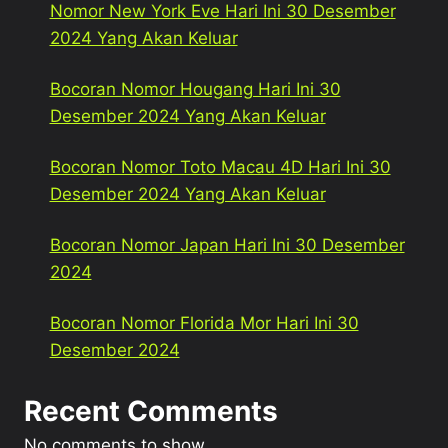
Nomor New York Eve Hari Ini 30 Desember
2024 Yang Akan Keluar
Bocoran Nomor Hougang Hari Ini 30
Desember 2024 Yang Akan Keluar
Bocoran Nomor Toto Macau 4D Hari Ini 30
Desember 2024 Yang Akan Keluar
Bocoran Nomor Japan Hari Ini 30 Desember
2024
Bocoran Nomor Florida Mor Hari Ini 30
Desember 2024
Recent Comments
No comments to show.