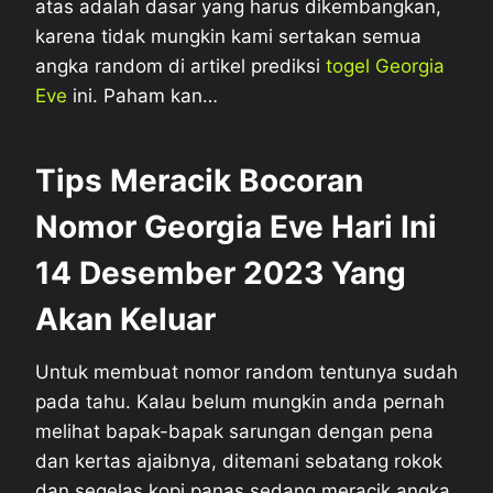
atas adalah dasar yang harus dikembangkan,
karena tidak mungkin kami sertakan semua
angka random di artikel prediksi
togel Georgia
Eve
ini. Paham kan…
Tips Meracik Bocoran
Nomor Georgia Eve Hari Ini
14 Desember 2023 Yang
Akan Keluar
Untuk membuat nomor random tentunya sudah
pada tahu. Kalau belum mungkin anda pernah
melihat bapak-bapak sarungan dengan pena
dan kertas ajaibnya, ditemani sebatang rokok
dan segelas kopi panas sedang meracik angka,