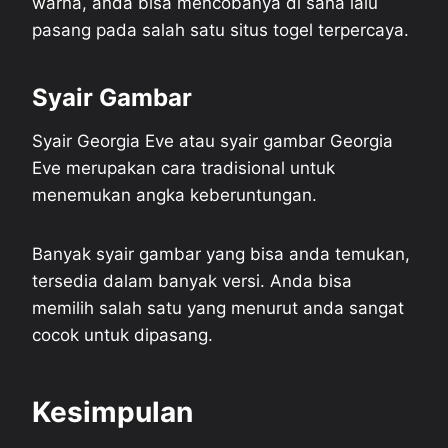
warna, anda bisa mencobanya di sana lalu
pasang pada salah satu situs togel terpercaya.
Syair Gambar
Syair Georgia Eve atau syair gambar Georgia
Eve merupakan cara tradisional untuk
menemukan angka keberuntungan.
Banyak syair gambar yang bisa anda temukan,
tersedia dalam banyak versi. Anda bisa
memilih salah satu yang menurut anda sangat
cocok untuk dipasang.
Kesimpulan