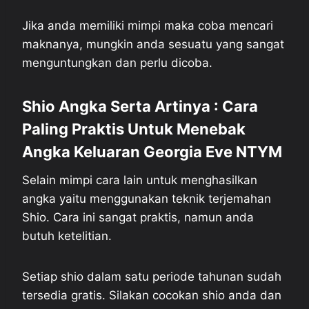
Jika anda memiliki mimpi maka coba mencari
maknanya, mungkin anda sesuatu yang sangat
menguntungkan dan perlu dicoba.
Shio Angka Serta Artinya : Cara
Paling Praktis Untuk Menebak
Angka Keluaran Georgia Eve NTYM
Selain mimpi cara lain untuk menghasilkan
angka yaitu menggunakan teknik terjemahan
Shio. Cara ini sangat praktis, namun anda
butuh ketelitian.
Setiap shio dalam satu periode tahunan sudah
tersedia gratis. Silakan cocokan shio anda dan