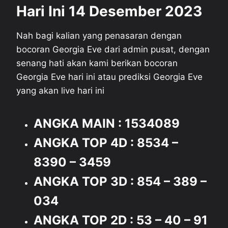
Hari Ini 14 Desember 2023
Nah bagi kalian yang penasaran dengan
bocoran Georgia Eve dari admin pusat, dengan
senang hati akan kami berikan bocoran
Georgia Eve hari ini atau prediksi Georgia Eve
yang akan live hari ini
ANGKA MAIN : 1534089
ANGKA TOP 4D : 8534
–
8390 – 3459
ANGKA TOP 3D : 854 – 389 –
034
ANGKA TOP 2D : 53 – 40 – 91