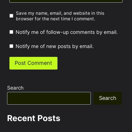
Save my name, email, and website in this
browser for the next time I comment.
Notify me of follow-up comments by email.
Notify me of new posts by email.
Search
Search
Recent Posts