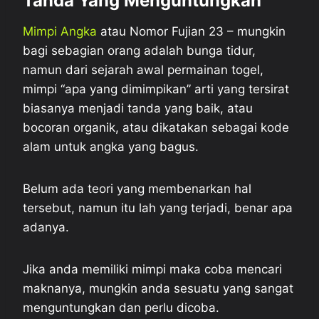
Tanda Yang Menguntungkan
Mimpi Angka
atau Nomor Fujian 23 – mungkin
bagi sebagian orang adalah bunga tidur,
namun dari sejarah awal permainan togel,
mimpi “apa yang dimimpikan” arti yang tersirat
biasanya menjadi tanda yang baik, atau
bocoran organik, atau dikatakan sebagai kode
alam untuk angka yang bagus.
Belum ada teori yang membenarkan hal
tersebut, namun itu lah yang terjadi, benar apa
adanya.
Jika anda memiliki mimpi maka coba mencari
maknanya, mungkin anda sesuatu yang sangat
menguntungkan dan perlu dicoba.