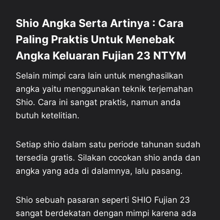
Shio Angka Serta Artinya : Cara
Paling Praktis Untuk Menebak
Angka Keluaran Fujian 23 NTYM
Selain mimpi cara lain untuk menghasilkan
angka yaitu menggunakan teknik terjemahan
Shio. Cara ini sangat praktis, namun anda
butuh ketelitian.
Setiap shio dalam satu periode tahunan sudah
tersedia gratis. Silakan cocokan shio anda dan
angka yang ada di dalamnya, lalu pasang.
Shio sebuah pasaran seperti SHIO Fujian 23
sangat berdekatan dengan mimpi karena ada