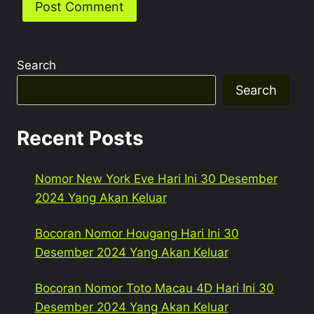
Search
Search
Recent Posts
Nomor New York Eve Hari Ini 30 Desember
2024 Yang Akan Keluar
Bocoran Nomor Hougang Hari Ini 30
Desember 2024 Yang Akan Keluar
Bocoran Nomor Toto Macau 4D Hari Ini 30
Desember 2024 Yang Akan Keluar