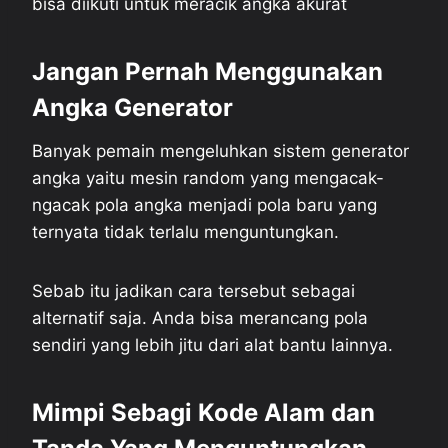
bisa diikuti untuk meracik angka akurat
Jangan Pernah Menggunakan
Angka Generator
Banyak pemain mengeluhkan sistem generator
angka yaitu mesin random yang mengacak-
ngacak pola angka menjadi pola baru yang
ternyata tidak terlalu menguntungkan.
Sebab itu jadikan cara tersebut sebagai
alternatif saja. Anda bisa merancang pola
sendiri yang lebih jitu dari alat bantu lainnya.
Mimpi Sebagi Kode Alam dan