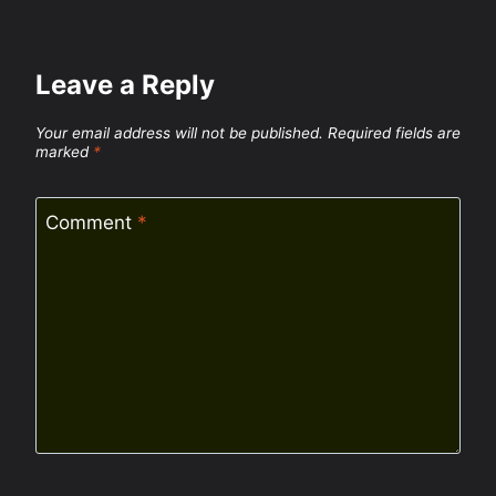
Leave a Reply
Your email address will not be published.
Required fields are
marked
*
Comment
*