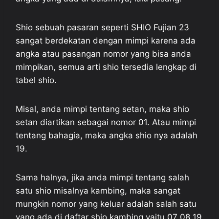
Shio sebuah pasaran seperti SHIO Fujian 23
sangat berdekatan dengan mimpi karena ada
angka atau pasangan nomor yang bisa anda
mimpikan, semua arti shio tersedia lengkap di
tabel shio.
Misal, anda mimpi tentang setan, maka shio
setan diartikan sebagai nomor 01. Atau mimpi
tentang bahagia, maka angka shio nya adalah
19.
Sama halnya, jika anda mimpi tentang salah
satu shio misalnya kambing, maka sangat
mungkin nomor yang keluar adalah salah satu
yang ada di daftar shio kambing yaitu 07 08 19