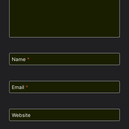
Name
*
Email
*
Website