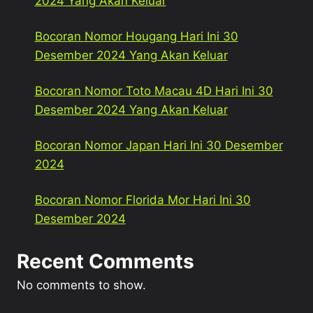
2024 Yang Akan Keluar
Bocoran Nomor Hougang Hari Ini 30
Desember 2024 Yang Akan Keluar
Bocoran Nomor Toto Macau 4D Hari Ini 30
Desember 2024 Yang Akan Keluar
Bocoran Nomor Japan Hari Ini 30 Desember
2024
Bocoran Nomor Florida Mor Hari Ini 30
Desember 2024
Recent Comments
No comments to show.