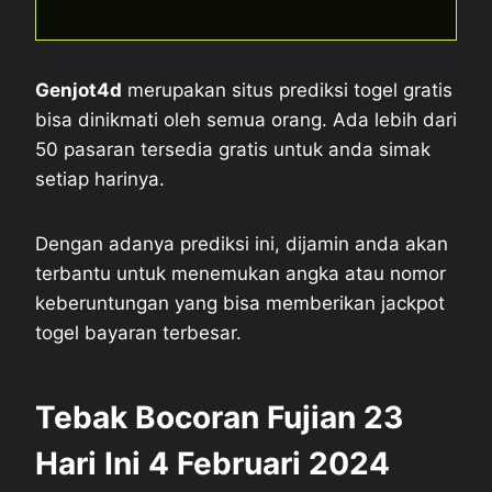
Genjot4d
merupakan situs prediksi togel gratis
bisa dinikmati oleh semua orang. Ada lebih dari
50 pasaran tersedia gratis untuk anda simak
setiap harinya.
Dengan adanya prediksi ini, dijamin anda akan
terbantu untuk menemukan angka atau nomor
keberuntungan yang bisa memberikan jackpot
togel bayaran terbesar.
Tebak Bocoran Fujian 23
Hari Ini 4 Februari 2024