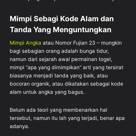
Mimpi Sebagi Kode Alam dan
Tanda Yang Menguntungkan
Mimpi Angka
atau Nomor Fujian 23 – mungkin
bagi sebagian orang adalah bunga tidur,
namun dari sejarah awal permainan togel,
mimpi “apa yang dimimpikan” arti yang tersirat
biasanya menjadi tanda yang baik, atau
bocoran organik, atau dikatakan sebagai kode
alam untuk angka yang bagus.
Belum ada teori yang membenarkan hal
tersebut, namun itu lah yang terjadi, benar apa
adanya.