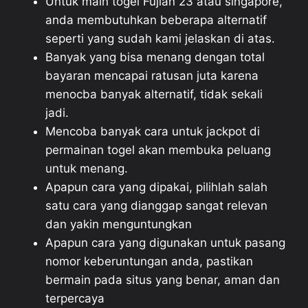
Untuk main togel Fujian 23 atau singapore,
anda membutuhkan beberapa alternatif
seperti yang sudah kami jelaskan di atas.
Banyak yang bisa menang dengan total
bayaran mencapai ratusan juta karena
menocba banyak alternatif, tidak sekali
jadi.
Mencoba banyak cara untuk jackpot di
permainan togel akan membuka peluang
untuk menang.
Apapun cara yang dipakai, pilihlah salah
satu cara yang dianggap sangat relevan
dan yakin menguntungkan
Apapun cara yang digunakan untuk pasang
nomor keberuntungan anda, pastikan
bermain pada situs yang benar, aman dan
terpercaya