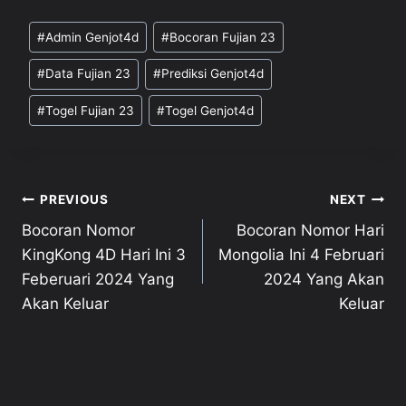
Post
#
Admin Genjot4d
#
Bocoran Fujian 23
Tags:
#
Data Fujian 23
#
Prediksi Genjot4d
#
Togel Fujian 23
#
Togel Genjot4d
Post
PREVIOUS
NEXT
Bocoran Nomor
Bocoran Nomor Hari
navigation
KingKong 4D Hari Ini 3
Mongolia Ini 4 Februari
Feberuari 2024 Yang
2024 Yang Akan
Akan Keluar
Keluar