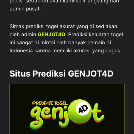
pools, sebab itu akan kami spill langsung dari
admin pusat.
Simak prediksi togel akurat yang di sediakan
oleh admin
GENJOT4D
. Prediksi keluaran togel
ini sangat di mintai oleh banyak pemain di
Indonesia karena memiliki akurasi yang bagus.
Situs Prediksi GENJOT4D