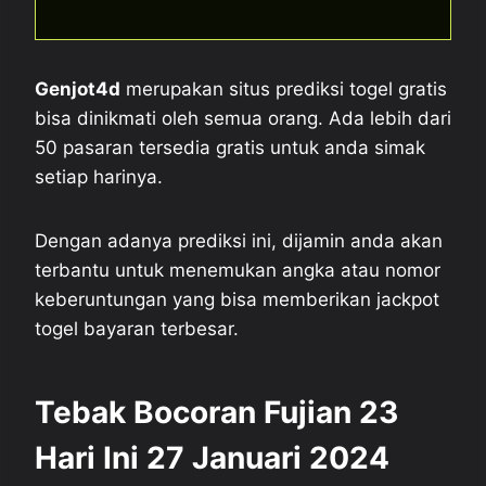
Genjot4d
merupakan situs prediksi togel gratis
bisa dinikmati oleh semua orang. Ada lebih dari
50 pasaran tersedia gratis untuk anda simak
setiap harinya.
Dengan adanya prediksi ini, dijamin anda akan
terbantu untuk menemukan angka atau nomor
keberuntungan yang bisa memberikan jackpot
togel bayaran terbesar.
Tebak Bocoran Fujian 23
Hari Ini 27 Januari 2024