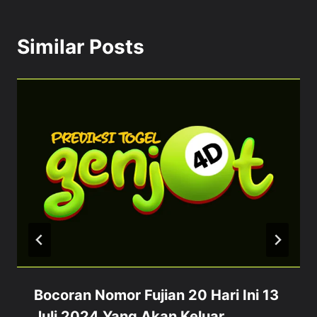
Similar Posts
Bocoran Nomor Fujian 20 Hari Ini 13
Juli 2024 Yang Akan Keluar