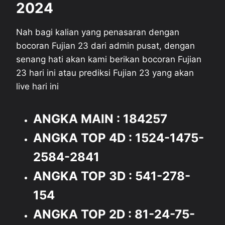
2024
Nah bagi kalian yang penasaran dengan
bocoran Fujian 23 dari admin pusat, dengan
senang hati akan kami berikan bocoran Fujian
23 hari ini atau prediksi Fujian 23 yang akan
live hari ini
ANGKA MAIN : 184257
ANGKA TOP 4D : 1524
-1475-
2584-2841
ANGKA TOP 3D : 541
-278-
154
ANGKA TOP 2D : 81
-24-75-