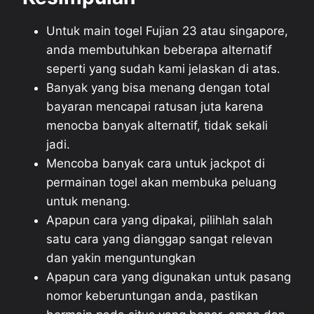
Untuk main togel Fujian 23 atau singapore,
anda membutuhkan beberapa alternatif
seperti yang sudah kami jelaskan di atas.
Banyak yang bisa menang dengan total
bayaran mencapai ratusan juta karena
menocba banyak alternatif, tidak sekali
jadi.
Mencoba banyak cara untuk jackpot di
permainan togel akan membuka peluang
untuk menang.
Apapun cara yang dipakai, pilihlah salah
satu cara yang dianggap sangat relevan
dan yakin menguntungkan
Apapun cara yang digunakan untuk pasang
nomor keberuntungan anda, pastikan