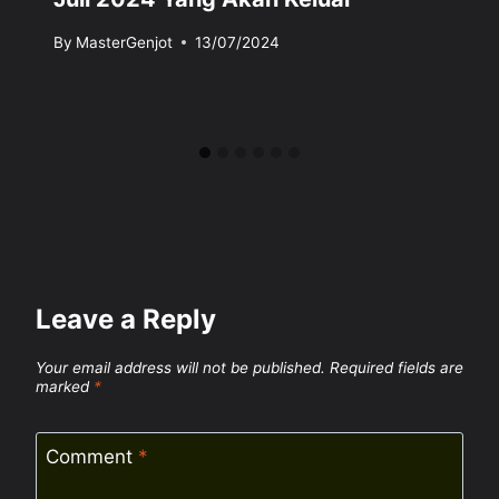
By
MasterGenjot
13/07/2024
Leave a Reply
Your email address will not be published.
Required fields are
marked
*
Comment
*