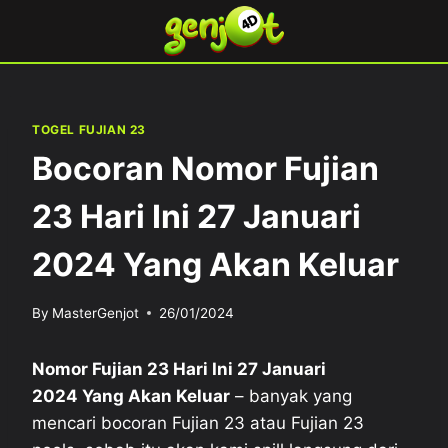
Skip
to
content
TOGEL FUJIAN 23
Bocoran Nomor Fujian
23 Hari Ini 27 Januari
2024 Yang Akan Keluar
By
MasterGenjot
26/01/2024
Nomor Fujian 23 Hari Ini 27 Januari
2024 Yang Akan Keluar
– banyak yang
mencari bocoran Fujian 23 atau Fujian 23