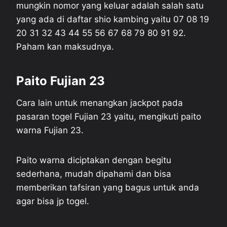
mungkin nomor yang keluar adalah salah satu
yang ada di daftar shio kambing yaitu 07 08 19
20 31 32 43 44 55 56 67 68 79 80 91 92.
Paham kan maksudnya.
Paito Fujian 23
Cara lain untuk menangkan jackpot pada
pasaran togel Fujian 23 yaitu, mengikuti paito
warna Fujian 23.
Paito warna diciptakan dengan begitu
sederhana, mudah dipahami dan bisa
memberikan tafsiran yang bagus untuk anda
agar bisa jp togel.