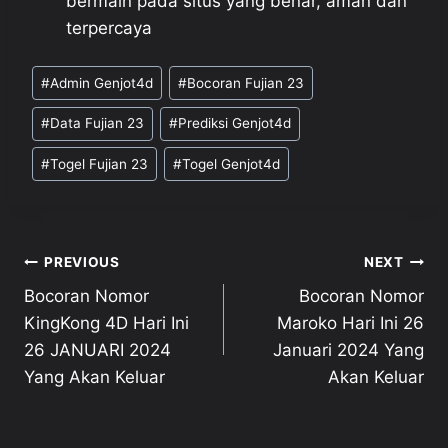
bermain pada situs yang benar, aman dan
terpercaya
Post
#
Admin Genjot4d
#
Bocoran Fujian 23
Tags:
#
Data Fujian 23
#
Prediksi Genjot4d
#
Togel Fujian 23
#
Togel Genjot4d
Post
PREVIOUS
NEXT
Bocoran Nomor
Bocoran Nomor
navigation
KingKong 4D Hari Ini
Maroko Hari Ini 26
26 JANUARI 2024
Januari 2024 Yang
Yang Akan Keluar
Akan Keluar