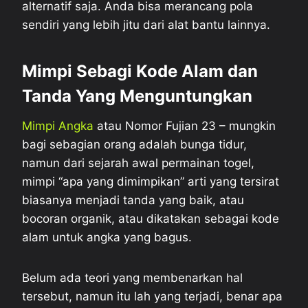
alternatif saja. Anda bisa merancang pola
sendiri yang lebih jitu dari alat bantu lainnya.
Mimpi Sebagi Kode Alam dan
Tanda Yang Menguntungkan
Mimpi Angka
atau Nomor Fujian 23 – mungkin
bagi sebagian orang adalah bunga tidur,
namun dari sejarah awal permainan togel,
mimpi “apa yang dimimpikan” arti yang tersirat
biasanya menjadi tanda yang baik, atau
bocoran organik, atau dikatakan sebagai kode
alam untuk angka yang bagus.
Belum ada teori yang membenarkan hal
tersebut, namun itu lah yang terjadi, benar apa