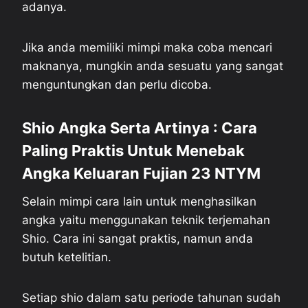
adanya.
Jika anda memiliki mimpi maka coba mencari
maknanya, mungkin anda sesuatu yang sangat
menguntungkan dan perlu dicoba.
Shio Angka Serta Artinya : Cara
Paling Praktis Untuk Menebak
Angka Keluaran Fujian 23 NTYM
Selain mimpi cara lain untuk menghasilkan
angka yaitu menggunakan teknik terjemahan
Shio. Cara ini sangat praktis, namun anda
butuh ketelitian.
Setiap shio dalam satu periode tahunan sudah