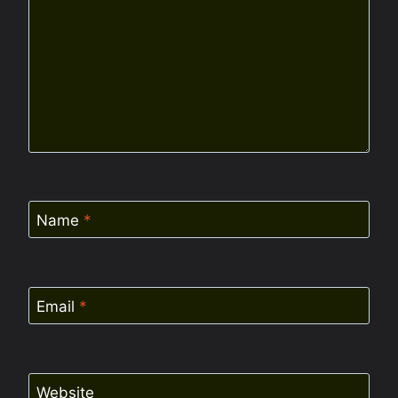
Name
*
Email
*
Website