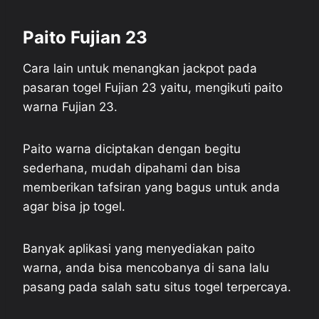
Paito Fujian 23
Cara lain untuk menangkan jackpot pada
pasaran togel Fujian 23 yaitu, mengikuti paito
warna Fujian 23.
Paito warna diciptakan dengan begitu
sederhana, mudah dipahami dan bisa
memberikan tafsiran yang bagus untuk anda
agar bisa jp togel.
Banyak aplikasi yang menyediakan paito
warna, anda bisa mencobanya di sana lalu
pasang pada salah satu situs togel terpercaya.