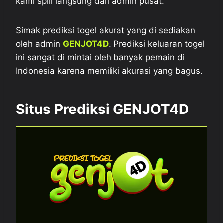
kami spill langsung dari admin pusat.
Simak prediksi togel akurat yang di sediakan
oleh admin
GENJOT4D
. Prediksi keluaran togel
ini sangat di mintai oleh banyak pemain di
Indonesia karena memiliki akurasi yang bagus.
Situs Prediksi GENJOT4D