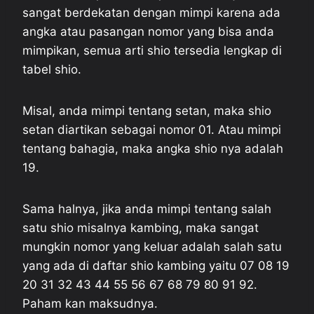
sangat berdekatan dengan mimpi karena ada
angka atau pasangan nomor yang bisa anda
mimpikan, semua arti shio tersedia lengkap di
tabel shio.
Misal, anda mimpi tentang setan, maka shio
setan diartikan sebagai nomor 01. Atau mimpi
tentang bahagia, maka angka shio nya adalah
19.
Sama halnya, jika anda mimpi tentang salah
satu shio misalnya kambing, maka sangat
mungkin nomor yang keluar adalah salah satu
yang ada di daftar shio kambing yaitu 07 08 19
20 31 32 43 44 55 56 67 68 79 80 91 92.
Paham kan maksudnya.