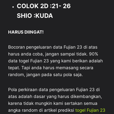
COLOK 2D :21- 26
SHIO :KUDA
HARUS DIINGAT!
Bocoran pengeluaran data Fujian 23 di atas
harus anda coba, jangan sampai tidak. 90%
data togel Fujian 23 yang kami berikan adalah
tepat. Tapi anda harus memasang secara
random, jangan pada satu pola saja.
Pola perkiraan data pengeluaran Fujian 23 di
atas adalah dasar yang harus dikembangkan,
karena tidak mungkin kami sertakan semua
angka random di artikel prediksi
togel Fujian 23