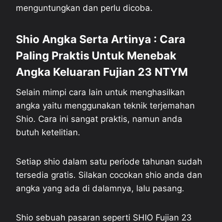
menguntungkan dan perlu dicoba.
Shio Angka Serta Artinya : Cara
Paling Praktis Untuk Menebak
Angka Keluaran Fujian 23 NTYM
Selain mimpi cara lain untuk menghasilkan
angka yaitu menggunakan teknik terjemahan
Shio. Cara ini sangat praktis, namun anda
butuh ketelitian.
Setiap shio dalam satu periode tahunan sudah
tersedia gratis. Silakan cocokan shio anda dan
angka yang ada di dalamnya, lalu pasang.
Shio sebuah pasaran seperti SHIO Fujian 23