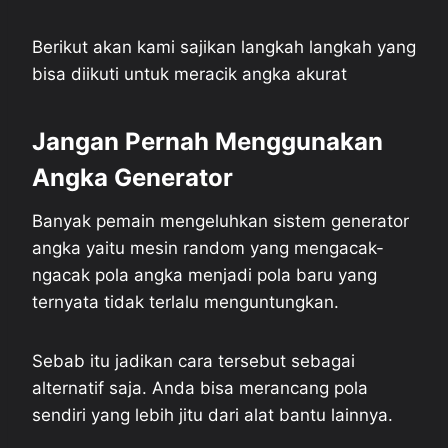
Berikut akan kami sajikan langkah langkah yang
bisa diikuti untuk meracik angka akurat
Jangan Pernah Menggunakan
Angka Generator
Banyak pemain mengeluhkan sistem generator
angka yaitu mesin random yang mengacak-
ngacak pola angka menjadi pola baru yang
ternyata tidak terlalu menguntungkan.
Sebab itu jadikan cara tersebut sebagai
alternatif saja. Anda bisa merancang pola
sendiri yang lebih jitu dari alat bantu lainnya.