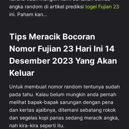
angka random di artikel prediksi
togel Fujian 23
ini. Paham kan…
Tips Meracik Bocoran
Nomor Fujian 23 Hari Ini 14
Desember 2023 Yang Akan
Keluar
Untuk membuat nomor random tentunya sudah
pada tahu. Kalau belum mungkin anda pernah
melihat bapak-bapak sarungan dengan pena
dan kertas ajaibnya, ditemani sebatang rokok
dan segelas kopi panas sedang meracik angka,
nah kira-kira seperti itu.