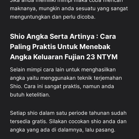
Jika anda memiliki mimpi maka coba mencari
maknanya, mungkin anda sesuatu yang sangat
menguntungkan dan perlu dicoba.
Shio Angka Serta Artinya : Cara
Paling Praktis Untuk Menebak
Angka Keluaran Fujian 23 NTYM
Selain mimpi cara lain untuk menghasilkan
angka yaitu menggunakan teknik terjemahan
Shio. Cara ini sangat praktis, namun anda
butuh ketelitian.
Setiap shio dalam satu periode tahunan sudah
tersedia gratis. Silakan cocokan shio anda dan
angka yang ada di dalamnya, lalu pasang.