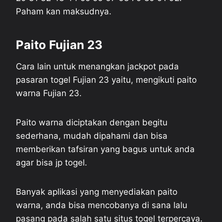
Paham kan maksudnya.
Paito Fujian 23
Cara lain untuk menangkan jackpot pada
pasaran togel Fujian 23 yaitu, mengikuti paito
warna Fujian 23.
Paito warna diciptakan dengan begitu
sederhana, mudah dipahami dan bisa
memberikan tafsiran yang bagus untuk anda
agar bisa jp togel.
Banyak aplikasi yang menyediakan paito
warna, anda bisa mencobanya di sana lalu
pasang pada salah satu situs togel terpercaya.