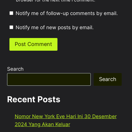
Notify me of follow-up comments by email.
Notify me of new posts by email.
Search
Search
Recent Posts
Nomor New York Eve Hari Ini 30 Desember
2024 Yang Akan Keluar