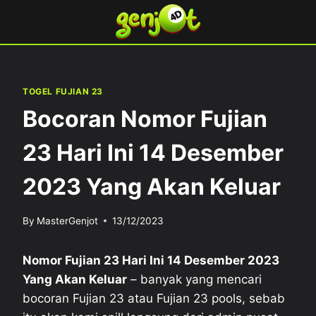
Skip
to
content
TOGEL FUJIAN 23
Bocoran Nomor Fujian
23 Hari Ini 14 Desember
2023 Yang Akan Keluar
By
MasterGenjot
13/12/2023
Nomor Fujian 23 Hari Ini 14 Desember 2023
Yang Akan Keluar
– banyak yang mencari
bocoran Fujian 23 atau Fujian 23 pools, sebab