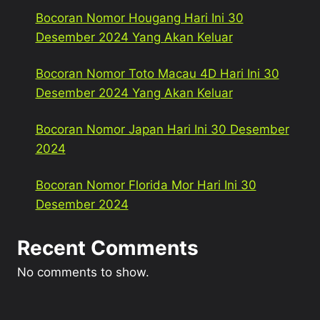
Bocoran Nomor Hougang Hari Ini 30
Desember 2024 Yang Akan Keluar
Bocoran Nomor Toto Macau 4D Hari Ini 30
Desember 2024 Yang Akan Keluar
Bocoran Nomor Japan Hari Ini 30 Desember
2024
Bocoran Nomor Florida Mor Hari Ini 30
Desember 2024
Recent Comments
No comments to show.