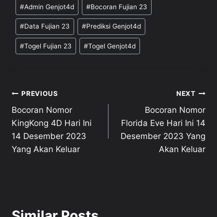
Post
#
Admin Genjot4d
#
Bocoran Fujian 23
Tags:
#
Data Fujian 23
#
Prediksi Genjot4d
#
Togel Fujian 23
#
Togel Genjot4d
Post
PREVIOUS
NEXT
Bocoran Nomor
Bocoran Nomor
navigation
KingKong 4D Hari Ini
Florida Eve Hari Ini 14
14 Desember 2023
Desember 2023 Yang
Yang Akan Keluar
Akan Keluar
Similar Posts