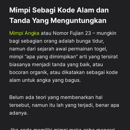
Mimpi Sebagi Kode Alam dan
Tanda Yang Menguntungkan
Mimpi Angka
atau Nomor Fujian 23 – mungkin
bagi sebagian orang adalah bunga tidur,
namun dari sejarah awal permainan togel,
mimpi “apa yang dimimpikan” arti yang tersirat
biasanya menjadi tanda yang baik, atau
bocoran organik, atau dikatakan sebagai kode
alam untuk angka yang bagus.
Belum ada teori yang membenarkan hal
tersebut, namun itu lah yang terjadi, benar apa
adanya.