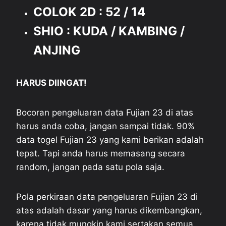
COLOK 2D : 52 / 14
SHIO : KUDA
/ KAMBING /
ANJING
HARUS DIINGAT!
Bocoran pengeluaran data Fujian 23 di atas
harus anda coba, jangan sampai tidak. 90%
data togel Fujian 23 yang kami berikan adalah
tepat. Tapi anda harus memasang secara
random, jangan pada satu pola saja.
Pola perkiraan data pengeluaran Fujian 23 di
atas adalah dasar yang harus dikembangkan,
karena tidak mungkin kami sertakan semua