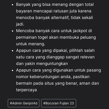
Banyak yang bisa menang dengan total
bayaran mencapai ratusan juta karena
menocba banyak alternatif, tidak sekali
jadi.
Mencoba banyak cara untuk jackpot di
permainan togel akan membuka peluang
untuk menang.
Apapun cara yang dipakai, pilihlah salah
satu cara yang dianggap sangat relevan
dan yakin menguntungkan
Apapun cara yang digunakan untuk pasang
nomor keberuntungan anda, pastikan
bermain pada situs yang benar, aman dan
terpercaya
Post
#
Admin Genjot4d
#
Bocoran Fujian 23
Tags: