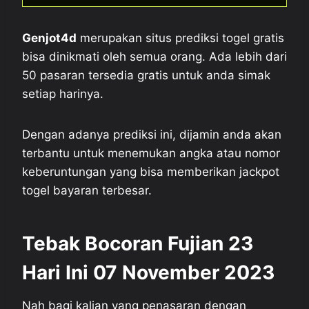
Genjot4d
merupakan situs prediksi togel gratis
bisa dinikmati oleh semua orang. Ada lebih dari
50 pasaran tersedia gratis untuk anda simak
setiap harinya.
Dengan adanya prediksi ini, dijamin anda akan
terbantu untuk menemukan angka atau nomor
keberuntungan yang bisa memberikan jackpot
togel bayaran terbesar.
Tebak Bocoran Fujian 23
Hari Ini 07 November 2023
Nah bagi kalian yang penasaran dengan