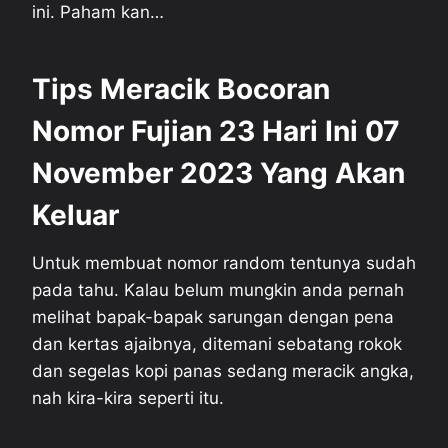
ini. Paham kan…
Tips Meracik Bocoran
Nomor Fujian 23 Hari Ini 07
November 2023 Yang Akan
Keluar
Untuk membuat nomor random tentunya sudah
pada tahu. Kalau belum mungkin anda pernah
melihat bapak-bapak sarungan dengan pena
dan kertas ajaibnya, ditemani sebatang rokok
dan segelas kopi panas sedang meracik angka,
nah kira-kira seperti itu.