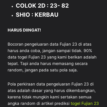
COLOK 2D : 23- 82
SHIO : KERBAU
HARUS DIINGAT!
Bocoran pengeluaran data Fujian 23 di atas
harus anda coba, jangan sampai tidak. 90%
data togel Fujian 23 yang kami berikan adalah
tepat. Tapi anda harus memasang secara
random, jangan pada satu pola saja.
Pola perkiraan data pengeluaran Fujian 23 di
atas adalah dasar yang harus dikembangkan,
karena tidak mungkin kami sertakan semua
angka random di artikel prediksi
togel Fujian 23