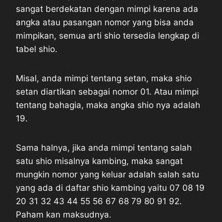
sangat berdekatan dengan mimpi karena ada
angka atau pasangan nomor yang bisa anda
mimpikan, semua arti shio tersedia lengkap di
tabel shio.
Misal, anda mimpi tentang setan, maka shio
setan diartikan sebagai nomor 01. Atau mimpi
tentang bahagia, maka angka shio nya adalah
19.
Sama halnya, jika anda mimpi tentang salah
satu shio misalnya kambing, maka sangat
mungkin nomor yang keluar adalah salah satu
yang ada di daftar shio kambing yaitu 07 08 19
20 31 32 43 44 55 56 67 68 79 80 91 92.
Paham kan maksudnya.