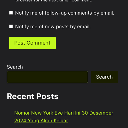
Notify me of follow-up comments by email.
Notify me of new posts by email.
Search
Search
Recent Posts
Nomor New York Eve Hari Ini 30 Desember
2024 Yang Akan Keluar