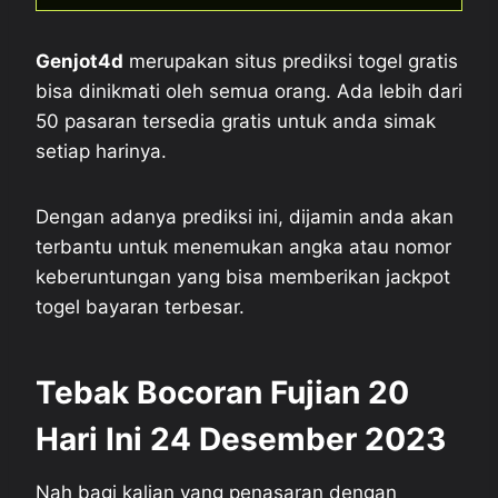
Genjot4d
merupakan situs prediksi togel gratis
bisa dinikmati oleh semua orang. Ada lebih dari
50 pasaran tersedia gratis untuk anda simak
setiap harinya.
Dengan adanya prediksi ini, dijamin anda akan
terbantu untuk menemukan angka atau nomor
keberuntungan yang bisa memberikan jackpot
togel bayaran terbesar.
Tebak Bocoran Fujian 20
Hari Ini 24 Desember 2023
Nah bagi kalian yang penasaran dengan