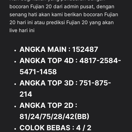
bocoran Fujian 20 dari admin pusat, dengan
senang hati akan kami berikan bocoran Fujian
20 hari ini atau prediksi Fujian 20 yang akan
live hari ini
ANGKA MAIN : 152487
ANGKA TOP 4D : 4817-2584-
5471-1458
ANGKA TOP 3D : 751-875-
214
ANGKA TOP 2D :
81/24/75/28/42(BB)
COLOK BEBAS : 4 / 2