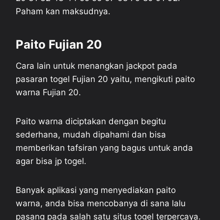
Paham kan maksudnya.
Paito Fujian 20
Cara lain untuk menangkan jackpot pada
pasaran togel Fujian 20 yaitu, mengikuti paito
warna Fujian 20.
Paito warna diciptakan dengan begitu
sederhana, mudah dipahami dan bisa
memberikan tafsiran yang bagus untuk anda
agar bisa jp togel.
Banyak aplikasi yang menyediakan paito
warna, anda bisa mencobanya di sana lalu
pasang pada salah satu situs togel terpercaya.