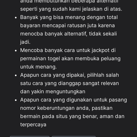
anda membutuhkan beberapa alternatif
seperti yang sudah kami jelaskan di atas.
Banyak yang bisa menang dengan total
bayaran mencapai ratusan juta karena
menocba banyak alternatif, tidak sekali
jadi.
Mencoba banyak cara untuk jackpot di
permainan togel akan membuka peluang
untuk menang.
Apapun cara yang dipakai, pilihlah salah
satu cara yang dianggap sangat relevan
dan yakin menguntungkan
Apapun cara yang digunakan untuk pasang
nomor keberuntungan anda, pastikan
bermain pada situs yang benar, aman dan
terpercaya