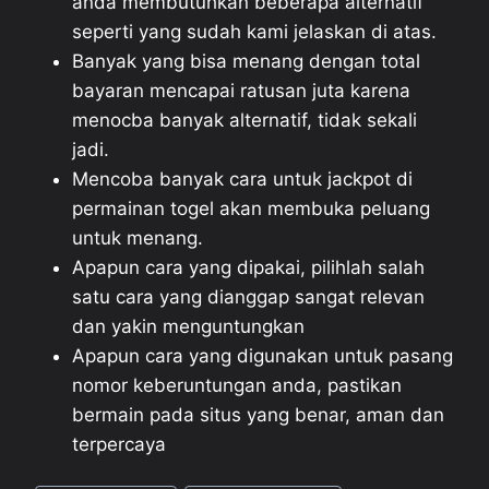
anda membutuhkan beberapa alternatif
seperti yang sudah kami jelaskan di atas.
Banyak yang bisa menang dengan total
bayaran mencapai ratusan juta karena
menocba banyak alternatif, tidak sekali
jadi.
Mencoba banyak cara untuk jackpot di
permainan togel akan membuka peluang
untuk menang.
Apapun cara yang dipakai, pilihlah salah
satu cara yang dianggap sangat relevan
dan yakin menguntungkan
Apapun cara yang digunakan untuk pasang
nomor keberuntungan anda, pastikan
bermain pada situs yang benar, aman dan
terpercaya