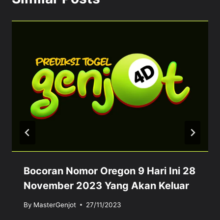
Bocoran Nomor Oregon 9 Hari Ini 28
November 2023 Yang Akan Keluar
By
MasterGenjot
27/11/2023