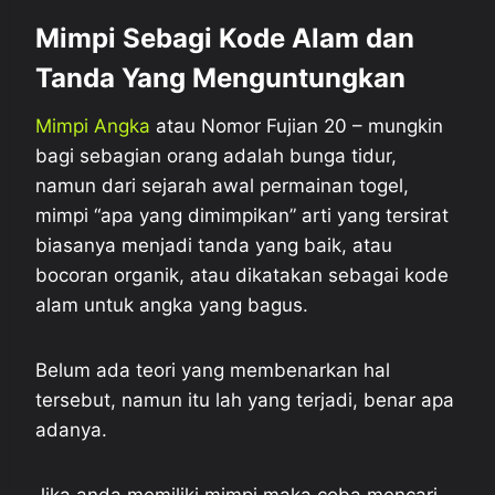
Mimpi Sebagi Kode Alam dan
Tanda Yang Menguntungkan
Mimpi Angka
atau Nomor Fujian 20 – mungkin
bagi sebagian orang adalah bunga tidur,
namun dari sejarah awal permainan togel,
mimpi “apa yang dimimpikan” arti yang tersirat
biasanya menjadi tanda yang baik, atau
bocoran organik, atau dikatakan sebagai kode
alam untuk angka yang bagus.
Belum ada teori yang membenarkan hal
tersebut, namun itu lah yang terjadi, benar apa
adanya.