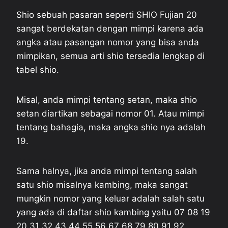
Shio sebuah pasaran seperti SHIO Fujian 20
sangat berdekatan dengan mimpi karena ada
angka atau pasangan nomor yang bisa anda
mimpikan, semua arti shio tersedia lengkap di
tabel shio.
Misal, anda mimpi tentang setan, maka shio
setan diartikan sebagai nomor 01. Atau mimpi
tentang bahagia, maka angka shio nya adalah
19.
Sama halnya, jika anda mimpi tentang salah
satu shio misalnya kambing, maka sangat
mungkin nomor yang keluar adalah salah satu
yang ada di daftar shio kambing yaitu 07 08 19
20 31 32 43 44 55 56 67 68 79 80 91 92.