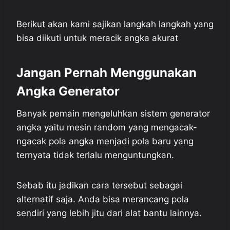
Berikut akan kami sajikan langkah langkah yang
bisa diikuti untuk meracik angka akurat
Jangan Pernah Menggunakan
Angka Generator
Banyak pemain mengeluhkan sistem generator
angka yaitu mesin random yang mengacak-
ngacak pola angka menjadi pola baru yang
ternyata tidak terlalu menguntungkan.
Sebab itu jadikan cara tersebut sebagai
alternatif saja. Anda bisa merancang pola
sendiri yang lebih jitu dari alat bantu lainnya.