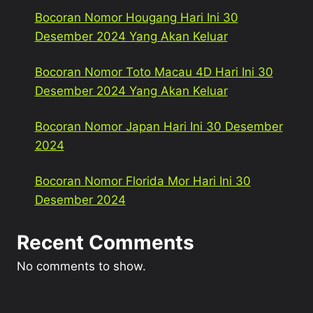
Bocoran Nomor Hougang Hari Ini 30
Desember 2024 Yang Akan Keluar
Bocoran Nomor Toto Macau 4D Hari Ini 30
Desember 2024 Yang Akan Keluar
Bocoran Nomor Japan Hari Ini 30 Desember
2024
Bocoran Nomor Florida Mor Hari Ini 30
Desember 2024
Recent Comments
No comments to show.