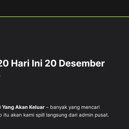
0 Hari Ini 20 Desember
r
3 Yang Akan Keluar
– banyak yang mencari
 itu akan kami spill langsung dari admin pusat.