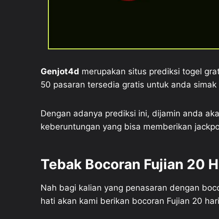
Genjot4d
merupakan situs prediksi togel grat
50 pasaran tersedia gratis untuk anda simak 
Dengan adanya prediksi ini, dijamin anda a
keberuntungan yang bisa memberikan jackpot
Tebak Bocoran Fujian 20 H
Nah bagi kalian yang penasaran dengan boco
hati akan kami berikan bocoran Fujian 20 hari 