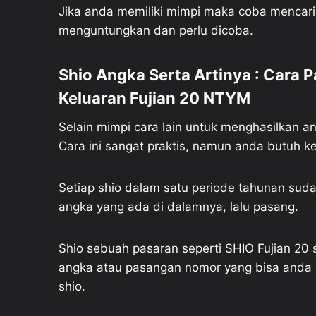
Jika anda memiliki mimpi maka coba mencar
menguntungkan dan perlu dicoba.
Shio Angka Serta Artinya : Cara 
Keluaran Fujian 20 NTYM
Selain mimpi cara lain untuk menghasilkan a
Cara ini sangat praktis, namun anda butuh ket
Setiap shio dalam satu periode tahunan suda
angka yang ada di dalamnya, lalu pasang.
Shio sebuah pasaran seperti SHIO Fujian 20
angka atau pasangan nomor yang bisa anda mi
shio.