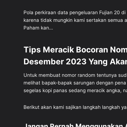
Pola perkiraan data pengeluaran Fujian 20 d
karena tidak mungkin kami sertakan semua a
Paham kan…
Tips Meracik Bocoran
Nomo
Desember 2023 Yang Akan
Untuk membuat nomor random tentunya suda
melihat bapak-bapak sarungan dengan pena d
segelas kopi panas sedang meracik angka, nah 
Berikut akan kami sajikan langkah langkah ya
Jangan Pernah Menggunakan 