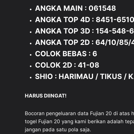
ANGKA MAIN : 061548
ANGKA TOP 4D : 8451-651
ANGKA TOP 3D : 154-548-
ANGKA TOP 2D : 64/10/85/
COLOK BEBAS : 6
COLOK 2D : 41-08
SHIO : HARIMAU
/ TIKUS /
HARUS DIINGAT!
Bocoran pengeluaran data Fujian 20 di atas 
togel Fujian 20 yang kami berikan adalah t
jangan pada satu pola saja.