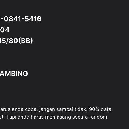
0-0841-5416
604
45/80(BB)
 KAMBING
harus anda coba, jangan sampai tidak. 90% data
epat. Tapi anda harus memasang secara random,