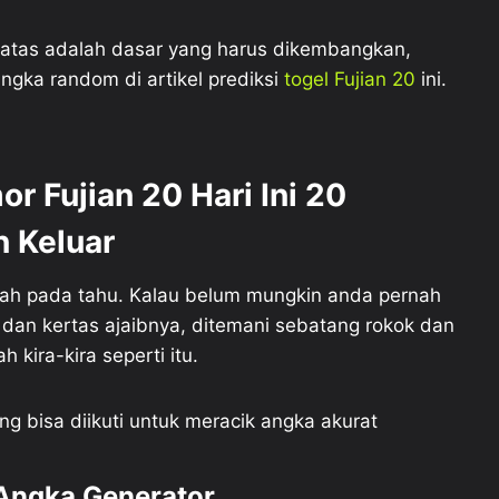
i atas adalah dasar yang harus dikembangkan,
ngka random di artikel prediksi
togel Fujian 20
ini.
r Fujian 20 Hari Ini 20
 Keluar
h pada tahu. Kalau belum mungkin anda pernah
an kertas ajaibnya, ditemani sebatang rokok dan
kira-kira seperti itu.
ng bisa diikuti untuk meracik angka akurat
Angka Generator