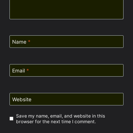
Name
*
Email
*
Website
Save my name, email, and website in this
browser for the next time I comment.