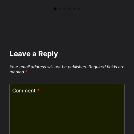
Leave a Reply
Your email address will not be published.
Required fields are
marked
*
Comment
*