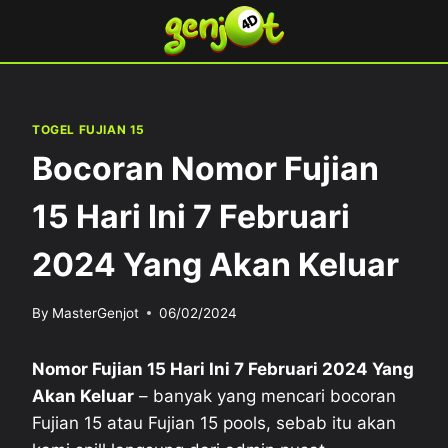
Skip
to
content
TOGEL FUJIAN 15
Bocoran Nomor Fujian
15 Hari Ini 7 Februari
2024 Yang Akan Keluar
By
MasterGenjot
06/02/2024
Nomor Fujian 15 Hari Ini 7 Februari 2024 Yang
Akan Keluar
– banyak yang mencari bocoran
Fujian 15 atau Fujian 15 pools, sebab itu akan