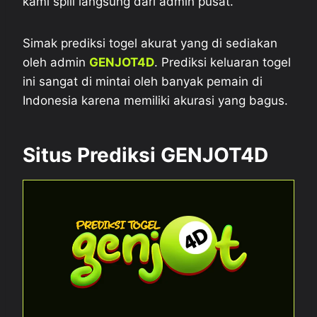
kami spill langsung dari admin pusat.
Simak prediksi togel akurat yang di sediakan
oleh admin
GENJOT4D
. Prediksi keluaran togel
ini sangat di mintai oleh banyak pemain di
Indonesia karena memiliki akurasi yang bagus.
Situs Prediksi GENJOT4D