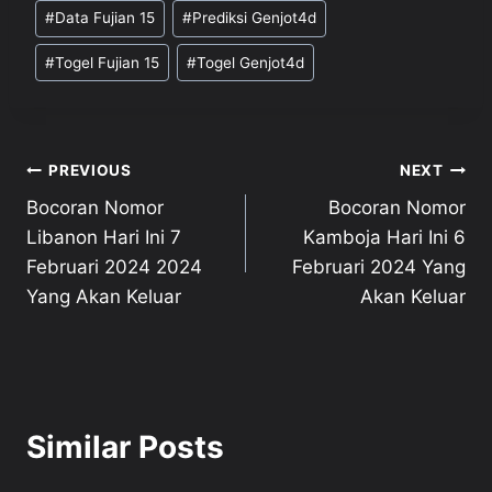
#
Data Fujian 15
#
Prediksi Genjot4d
#
Togel Fujian 15
#
Togel Genjot4d
Post
PREVIOUS
NEXT
Bocoran Nomor
Bocoran Nomor
navigation
Libanon Hari Ini 7
Kamboja Hari Ini 6
Februari 2024 2024
Februari 2024 Yang
Yang Akan Keluar
Akan Keluar
Similar Posts