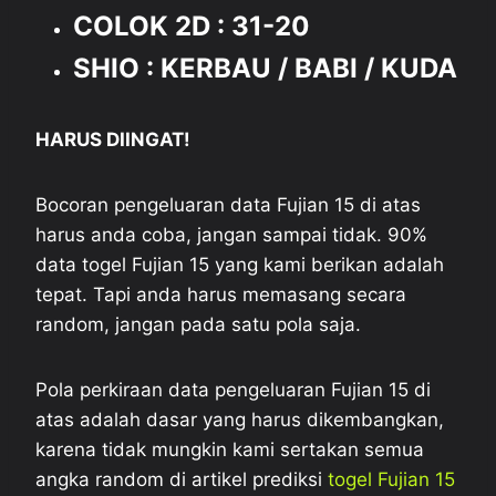
COLOK 2D : 31-20
SHIO : KERBAU
/ BABI / KUDA
HARUS DIINGAT!
Bocoran pengeluaran data Fujian 15 di atas
harus anda coba, jangan sampai tidak. 90%
data togel Fujian 15 yang kami berikan adalah
tepat. Tapi anda harus memasang secara
random, jangan pada satu pola saja.
Pola perkiraan data pengeluaran Fujian 15 di
atas adalah dasar yang harus dikembangkan,
karena tidak mungkin kami sertakan semua
angka random di artikel prediksi
togel Fujian 15