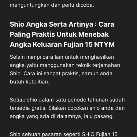
menguntungkan dan perlu dicoba.
Shio Angka Serta Artinya : Cara
Paling Praktis Untuk Menebak
Angka Keluaran Fujian 15 NTYM
Selain mimpi cara lain untuk menghasilkan
angka yaitu menggunakan teknik terjemahan
Shio. Cara ini sangat praktis, namun anda
butuh ketelitian.
Setiap shio dalam satu periode tahunan sudah
tersedia gratis. Silakan cocokan shio anda dan
angka yang ada di dalamnya, lalu pasang.
Shio sebuah pasaran seperti SHIO Fujian 15