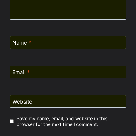
Name
*
Email
*
Website
Save my name, email, and website in this
browser for the next time I comment.