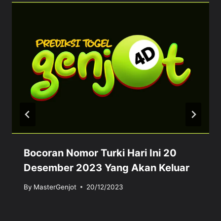
Bocoran Nomor Turki Hari Ini 20
Desember 2023 Yang Akan Keluar
By
MasterGenjot
20/12/2023