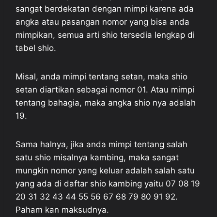
sangat berdekatan dengan mimpi karena ada
angka atau pasangan nomor yang bisa anda
mimpikan, semua arti shio tersedia lengkap di
tabel shio.
Misal, anda mimpi tentang setan, maka shio
setan diartikan sebagai nomor 01. Atau mimpi
tentang bahagia, maka angka shio nya adalah
19.
Sama halnya, jika anda mimpi tentang salah
satu shio misalnya kambing, maka sangat
mungkin nomor yang keluar adalah salah satu
yang ada di daftar shio kambing yaitu 07 08 19
20 31 32 43 44 55 56 67 68 79 80 91 92.
Paham kan maksudnya.