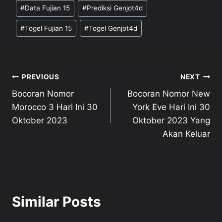
#
Data Fujian 15
#
Prediksi Genjot4d
#
Togel Fujian 15
#
Togel Genjot4d
Post
PREVIOUS
NEXT
Bocoran Nomor
Bocoran Nomor New
navigation
Morocco 3 Hari Ini 30
York Eve Hari Ini 30
Oktober 2023
Oktober 2023 Yang
Akan Keluar
Similar Posts