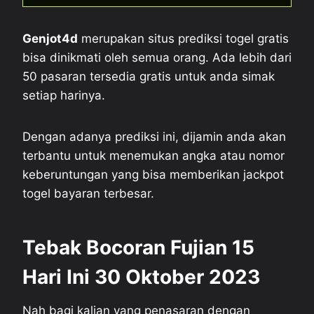
Genjot4d
merupakan situs prediksi togel gratis
bisa dinikmati oleh semua orang. Ada lebih dari
50 pasaran tersedia gratis untuk anda simak
setiap harinya.
Dengan adanya prediksi ini, dijamin anda akan
terbantu untuk menemukan angka atau nomor
keberuntungan yang bisa memberikan jackpot
togel bayaran terbesar.
Tebak Bocoran Fujian 15
Hari Ini 30 Oktober 2023
Nah bagi kalian yang penasaran dengan