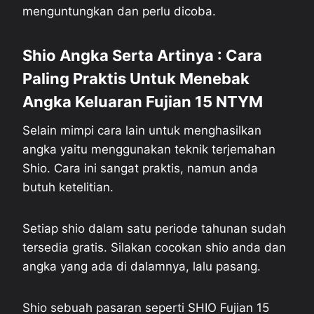
menguntungkan dan perlu dicoba.
Shio Angka Serta Artinya : Cara
Paling Praktis Untuk Menebak
Angka Keluaran Fujian 15 NTYM
Selain mimpi cara lain untuk menghasilkan
angka yaitu menggunakan teknik terjemahan
Shio. Cara ini sangat praktis, namun anda
butuh ketelitian.
Setiap shio dalam satu periode tahunan sudah
tersedia gratis. Silakan cocokan shio anda dan
angka yang ada di dalamnya, lalu pasang.
Shio sebuah pasaran seperti SHIO Fujian 15