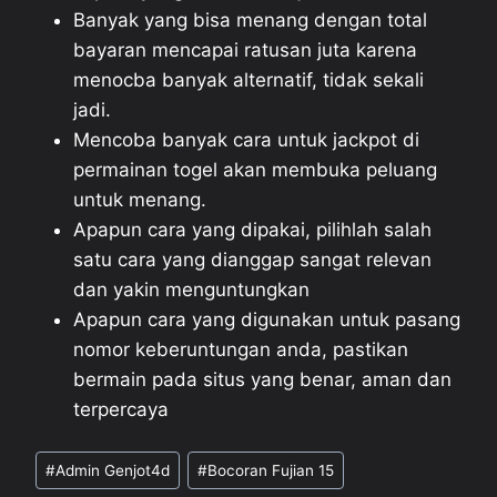
Banyak yang bisa menang dengan total
bayaran mencapai ratusan juta karena
menocba banyak alternatif, tidak sekali
jadi.
Mencoba banyak cara untuk jackpot di
permainan togel akan membuka peluang
untuk menang.
Apapun cara yang dipakai, pilihlah salah
satu cara yang dianggap sangat relevan
dan yakin menguntungkan
Apapun cara yang digunakan untuk pasang
nomor keberuntungan anda, pastikan
bermain pada situs yang benar, aman dan
terpercaya
Post
#
Admin Genjot4d
#
Bocoran Fujian 15
Tags: