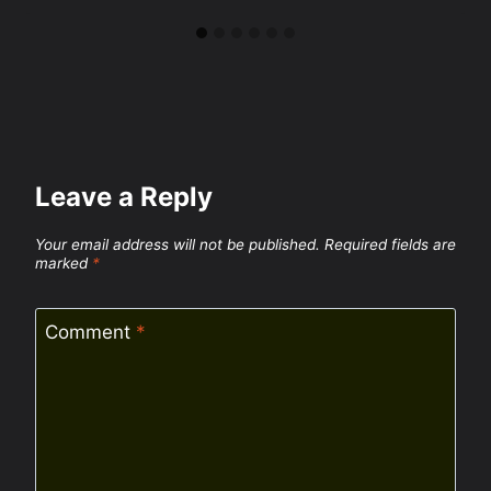
Leave a Reply
Your email address will not be published.
Required fields are
marked
*
Comment
*