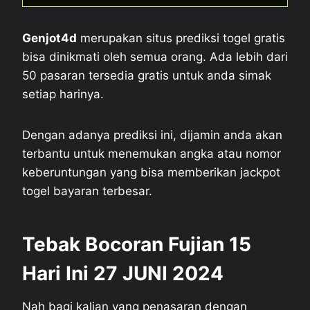
Genjot4d
merupakan situs prediksi togel gratis
bisa dinikmati oleh semua orang. Ada lebih dari
50 pasaran tersedia gratis untuk anda simak
setiap harinya.
Dengan adanya prediksi ini, dijamin anda akan
terbantu untuk menemukan angka atau nomor
keberuntungan yang bisa memberikan jackpot
togel bayaran terbesar.
Tebak Bocoran Fujian 15
Hari Ini 27 JUNI 2024
Nah bagi kalian yang penasaran dengan