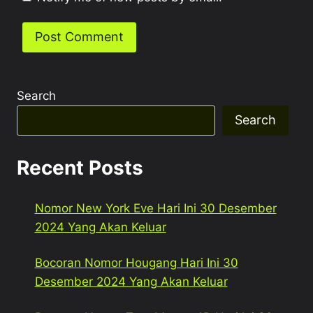
Search
Search
Recent Posts
Nomor New York Eve Hari Ini 30 Desember
2024 Yang Akan Keluar
Bocoran Nomor Hougang Hari Ini 30
Desember 2024 Yang Akan Keluar