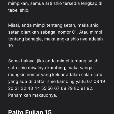
mimpikan, semua arti shio tersedia lengkap di
tabel shio.
Misal, anda mimpi tentang setan, maka shio
setan diartikan sebagai nomor 01. Atau mimpi
tentang bahagia, maka angka shio nya adalah
19.
Sama halnya, jika anda mimpi tentang salah
satu shio misalnya kambing, maka sangat
mungkin nomor yang keluar adalah salah satu
yang ada di daftar shio kambing yaitu 07 08 19
20 31 32 43 44 55 56 67 68 79 80 91 92.
Paham kan maksudnya.
Paito Fujian 15