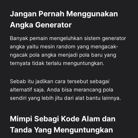
Jangan Pernah Menggunakan
Angka Generator
Banyak pemain mengeluhkan sistem generator
angka yaitu mesin random yang mengacak-
ngacak pola angka menjadi pola baru yang
ternyata tidak terlalu menguntungkan.
Sebab itu jadikan cara tersebut sebagai
alternatif saja. Anda bisa merancang pola
sendiri yang lebih jitu dari alat bantu lainnya.
Mimpi Sebagi Kode Alam dan
Tanda Yang Menguntungkan