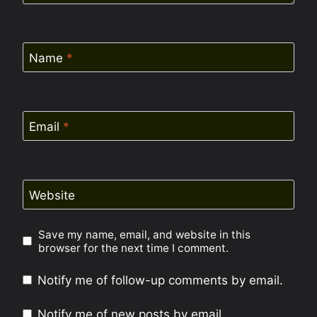
Name
*
Email
*
Website
Save my name, email, and website in this
browser for the next time I comment.
Notify me of follow-up comments by email.
Notify me of new posts by email.