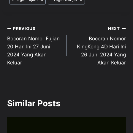
Post
PREVIOUS
NEXT
Bocoran Nomor Fujian
Bocoran Nomor
navigation
20 Hari Ini 27 Juni
KingKong 4D Hari Ini
2024 Yang Akan
26 Juni 2024 Yang
Keluar
Akan Keluar
Similar Posts