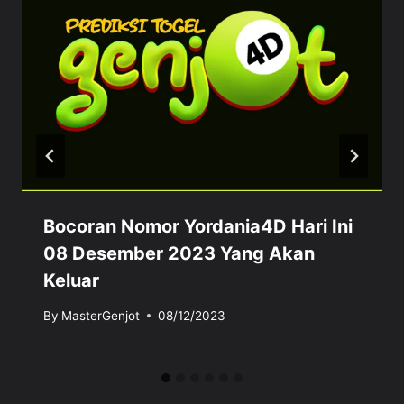
Bocoran Nomor Yordania4D Hari Ini
08 Desember 2023 Yang Akan
Keluar
By
MasterGenjot
08/12/2023