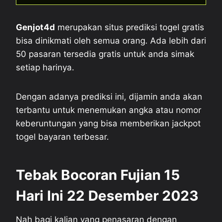
Genjot4d
merupakan situs prediksi togel gratis
bisa dinikmati oleh semua orang. Ada lebih dari
50 pasaran tersedia gratis untuk anda simak
setiap harinya.
Dengan adanya prediksi ini, dijamin anda akan
terbantu untuk menemukan angka atau nomor
keberuntungan yang bisa memberikan jackpot
togel bayaran terbesar.
Tebak Bocoran Fujian 15
Hari Ini 22 Desember 2023
Nah bagi kalian yang penasaran dengan