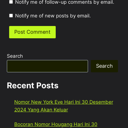
Notify me of follow-up comments by email.
Notify me of new posts by email.
Search
Search
Recent Posts
Nomor New York Eve Hari Ini 30 Desember
2024 Yang Akan Keluar
Bocoran Nomor Hougang Hari Ini 30