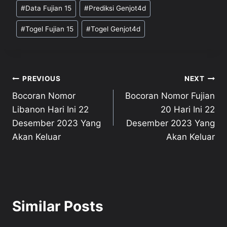
#
Data Fujian 15
#
Prediksi Genjot4d
#
Togel Fujian 15
#
Togel Genjot4d
Post
PREVIOUS
NEXT
Bocoran Nomor
Bocoran Nomor Fujian
navigation
Libanon Hari Ini 22
20 Hari Ini 22
Desember 2023 Yang
Desember 2023 Yang
Akan Keluar
Akan Keluar
Similar Posts