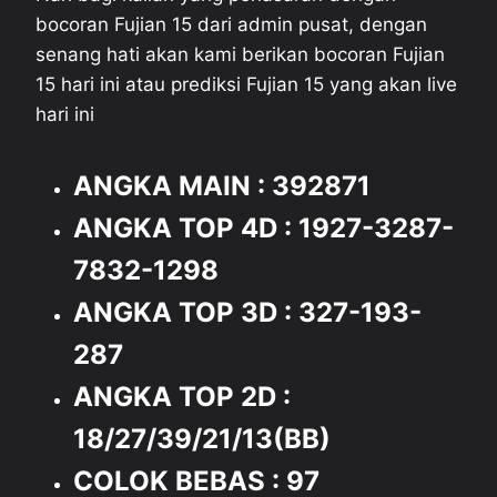
bocoran Fujian 15 dari admin pusat, dengan
senang hati akan kami berikan bocoran Fujian
15 hari ini atau prediksi Fujian 15 yang akan live
hari ini
ANGKA MAIN : 392871
ANGKA TOP 4D : 1927-3287-
7832-1298
ANGKA TOP 3D : 327
-193-
287
ANGKA TOP 2D :
18/27/39/21/13
(BB)
COLOK BEBAS : 97