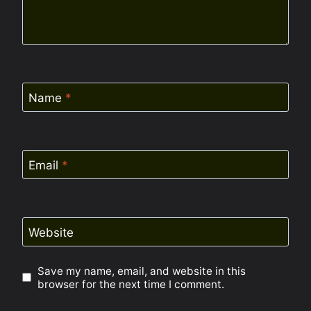
Name
*
Email
*
Website
Save my name, email, and website in this
browser for the next time I comment.