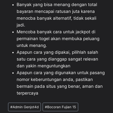
Banyak yang bisa menang dengan total
bayaran mencapai ratusan juta karena
menocba banyak alternatif, tidak sekali
jadi.
Mencoba banyak cara untuk jackpot di
permainan togel akan membuka peluang
untuk menang.
Apapun cara yang dipakai, pilihlah salah
satu cara yang dianggap sangat relevan
dan yakin menguntungkan
Apapun cara yang digunakan untuk pasang
nomor keberuntungan anda, pastikan
bermain pada situs yang benar, aman dan
terpercaya
Post
#
Admin Genjot4d
#
Bocoran Fujian 15
Tags: