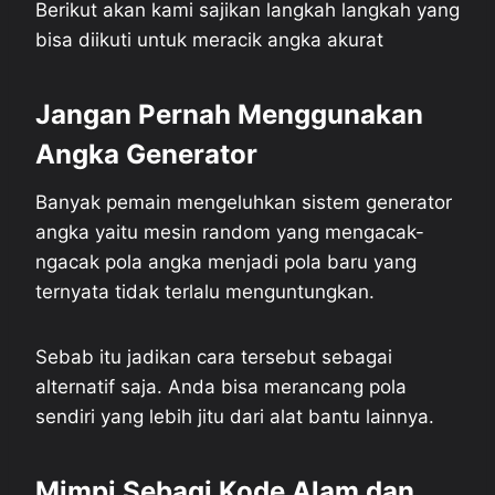
Berikut akan kami sajikan langkah langkah yang
bisa diikuti untuk meracik angka akurat
Jangan Pernah Menggunakan
Angka Generator
Banyak pemain mengeluhkan sistem generator
angka yaitu mesin random yang mengacak-
ngacak pola angka menjadi pola baru yang
ternyata tidak terlalu menguntungkan.
Sebab itu jadikan cara tersebut sebagai
alternatif saja. Anda bisa merancang pola
sendiri yang lebih jitu dari alat bantu lainnya.
Mimpi Sebagi Kode Alam dan