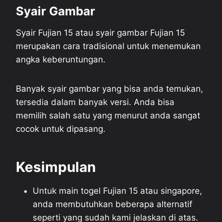
Syair Gambar
Syair Fujian 15 atau syair gambar Fujian 15
merupakan cara tradisional untuk menemukan
angka keberuntungan.
Banyak syair gambar yang bisa anda temukan,
tersedia dalam banyak versi. Anda bisa
memilih salah satu yang menurut anda sangat
cocok untuk dipasang.
Kesimpulan
Untuk main togel Fujian 15 atau singapore,
anda membutuhkan beberapa alternatif
seperti yang sudah kami jelaskan di atas.