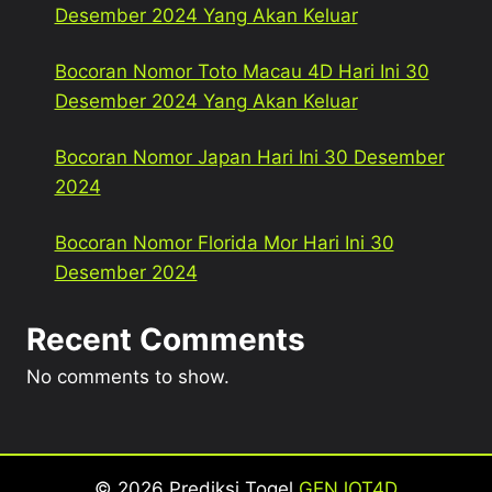
Desember 2024 Yang Akan Keluar
Bocoran Nomor Toto Macau 4D Hari Ini 30
Desember 2024 Yang Akan Keluar
Bocoran Nomor Japan Hari Ini 30 Desember
2024
Bocoran Nomor Florida Mor Hari Ini 30
Desember 2024
Recent Comments
No comments to show.
© 2026 Prediksi Togel
GENJOT4D