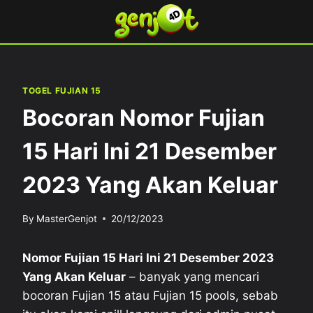
Skip
to
content
TOGEL FUJIAN 15
Bocoran Nomor Fujian
15 Hari Ini 21 Desember
2023 Yang Akan Keluar
By
MasterGenjot
20/12/2023
Nomor Fujian 15 Hari Ini 21 Desember 2023
Yang Akan Keluar
– banyak yang mencari
bocoran Fujian 15 atau Fujian 15 pools, sebab