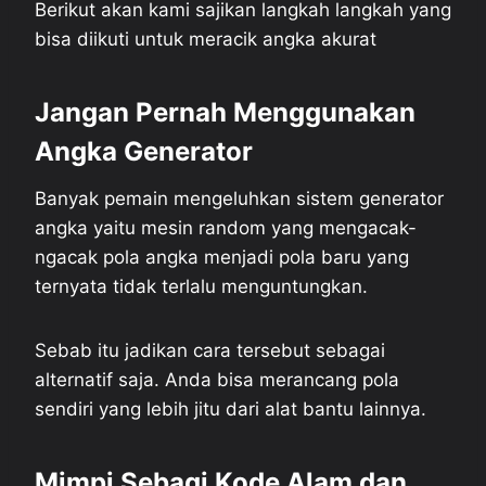
Berikut akan kami sajikan langkah langkah yang
bisa diikuti untuk meracik angka akurat
Jangan Pernah Menggunakan
Angka Generator
Banyak pemain mengeluhkan sistem generator
angka yaitu mesin random yang mengacak-
ngacak pola angka menjadi pola baru yang
ternyata tidak terlalu menguntungkan.
Sebab itu jadikan cara tersebut sebagai
alternatif saja. Anda bisa merancang pola
sendiri yang lebih jitu dari alat bantu lainnya.
Mimpi Sebagi Kode Alam dan