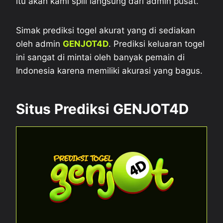
itu akan kami spill langsung dari admin pusat.
Simak prediksi togel akurat yang di sediakan
oleh admin
GENJOT4D
. Prediksi keluaran togel
ini sangat di mintai oleh banyak pemain di
Indonesia karena memiliki akurasi yang bagus.
Situs Prediksi GENJOT4D