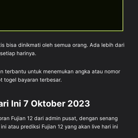
is bisa dinikmati oleh semua orang. Ada lebih dari
setiap harinya.
kan terbantu untuk menemukan angka atau nomor
 togel bayaran terbesar.
ri Ini 7 Oktober 2023
ran Fujian 12 dari admin pusat, dengan senang
ni atau prediksi Fujian 12 yang akan live hari ini