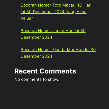
Bocoran Nomor Toto Macau 4D Hari
Ini 30 Desember 2024 Yang Akan
Keluar
Bocoran Nomor Japan Hari Ini 30
Desember 2024
Bocoran Nomor Florida Mor Hari Ini 30
Desember 2024
Recent Comments
No comments to show.