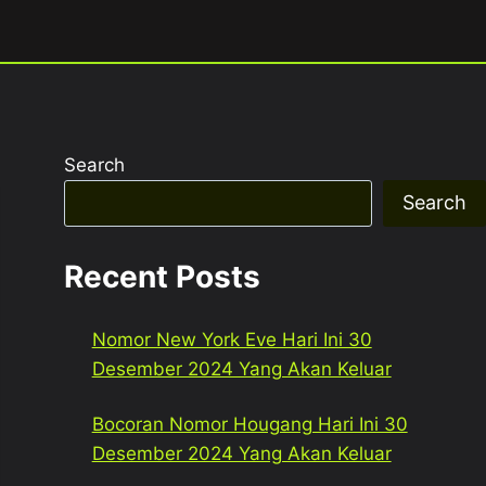
Search
Search
Recent Posts
Nomor New York Eve Hari Ini 30
Desember 2024 Yang Akan Keluar
Bocoran Nomor Hougang Hari Ini 30
Desember 2024 Yang Akan Keluar