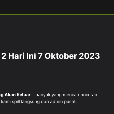
2 Hari Ini 7 Oktober 2023
ng Akan Keluar
– banyak yang mencari bocoran
n kami spill langsung dari admin pusat.