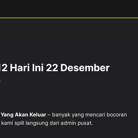
2 Hari Ini 22 Desember
r
 Yang Akan Keluar
– banyak yang mencari bocoran
n kami spill langsung dari admin pusat.