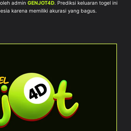
n oleh admin
GENJOT4D
. Prediksi keluaran togel ini
esia karena memiliki akurasi yang bagus.