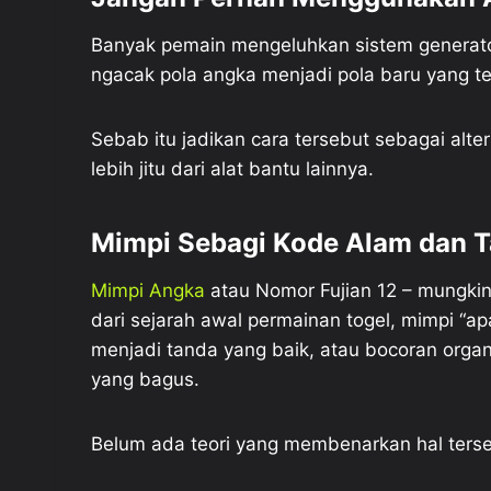
Banyak pemain mengeluhkan sistem generat
ngacak pola angka menjadi pola baru yang te
Sebab itu jadikan cara tersebut sebagai alte
lebih jitu dari alat bantu lainnya.
Mimpi Sebagi Kode Alam dan 
Mimpi Angka
atau Nomor Fujian 12 – mungkin
dari sejarah awal permainan togel, mimpi “ap
menjadi tanda yang baik, atau bocoran organ
yang bagus.
Belum ada teori yang membenarkan hal terseb