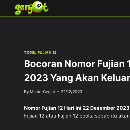
Skip
to
content
TOGEL FUJIAN 12
Bocoran Nomor Fujian 1
2023 Yang Akan Kelua
By
MasterGenjot
22/12/2023
Nomor Fujian 12 Hari Ini 22 Desember 2023
Fujian 12 atau Fujian 12 pools, sebab itu aka