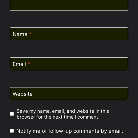
Name
*
Email
*
Website
Save my name, email, and website in this
browser for the next time I comment.
Notify me of follow-up comments by email.