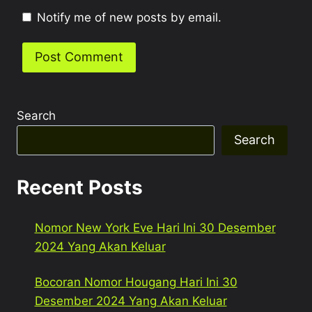
Notify me of new posts by email.
Search
Search
Recent Posts
Nomor New York Eve Hari Ini 30 Desember
2024 Yang Akan Keluar
Bocoran Nomor Hougang Hari Ini 30
Desember 2024 Yang Akan Keluar