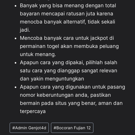
Banyak yang bisa menang dengan total
bayaran mencapai ratusan juta karena
menocba banyak alternatif, tidak sekali
jadi.
Mencoba banyak cara untuk jackpot di
permainan togel akan membuka peluang
untuk menang.
Apapun cara yang dipakai, pilihlah salah
satu cara yang dianggap sangat relevan
dan yakin menguntungkan
Apapun cara yang digunakan untuk pasang
nomor keberuntungan anda, pastikan
bermain pada situs yang benar, aman dan
terpercaya
Post
#
Admin Genjot4d
#
Bocoran Fujian 12
Tags: