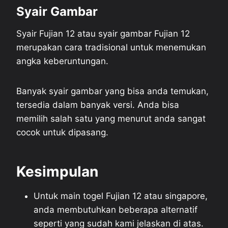
Syair Gambar
Syair Fujian 12 atau syair gambar Fujian 12
merupakan cara tradisional untuk menemukan
angka keberuntungan.
Banyak syair gambar yang bisa anda temukan,
tersedia dalam banyak versi. Anda bisa
memilih salah satu yang menurut anda sangat
cocok untuk dipasang.
Kesimpulan
Untuk main togel Fujian 12 atau singapore,
anda membutuhkan beberapa alternatif
seperti yang sudah kami jelaskan di atas.