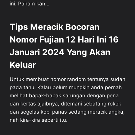
ini. Paham kan…
Tips Meracik Bocoran
Nomor Fujian 12 Hari Ini 16
Januari 2024 Yang Akan
Keluar
Untuk membuat nomor random tentunya sudah
pada tahu. Kalau belum mungkin anda pernah
melihat bapak-bapak sarungan dengan pena
dan kertas ajaibnya, ditemani sebatang rokok
dan segelas kopi panas sedang meracik angka,
nah kira-kira seperti itu.