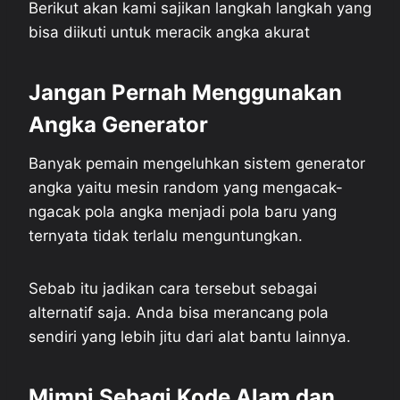
Berikut akan kami sajikan langkah langkah yang
bisa diikuti untuk meracik angka akurat
Jangan Pernah Menggunakan
Angka Generator
Banyak pemain mengeluhkan sistem generator
angka yaitu mesin random yang mengacak-
ngacak pola angka menjadi pola baru yang
ternyata tidak terlalu menguntungkan.
Sebab itu jadikan cara tersebut sebagai
alternatif saja. Anda bisa merancang pola
sendiri yang lebih jitu dari alat bantu lainnya.
Mimpi Sebagi Kode Alam dan