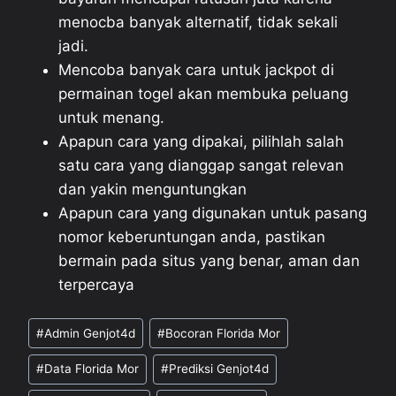
menocba banyak alternatif, tidak sekali
jadi.
Mencoba banyak cara untuk jackpot di
permainan togel akan membuka peluang
untuk menang.
Apapun cara yang dipakai, pilihlah salah
satu cara yang dianggap sangat relevan
dan yakin menguntungkan
Apapun cara yang digunakan untuk pasang
nomor keberuntungan anda, pastikan
bermain pada situs yang benar, aman dan
terpercaya
Post
#
Admin Genjot4d
#
Bocoran Florida Mor
Tags:
#
Data Florida Mor
#
Prediksi Genjot4d