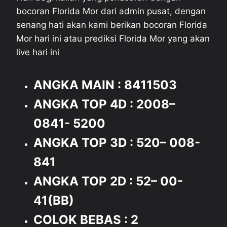
bocoran Florida Mor dari admin pusat, dengan
senang hati akan kami berikan bocoran Florida
Mor hari ini atau prediksi Florida Mor yang akan
live hari ini
ANGKA MAIN : 8411503
ANGKA TOP 4D : 2008
–
0841- 5200
ANGKA TOP 3D : 520
– 008-
841
ANGKA TOP 2D : 52
– 00-
41
(BB)
COLOK BEBAS : 2