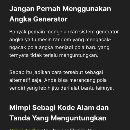
Jangan Pernah Menggunakan
Angka Generator
Banyak pemain mengeluhkan sistem generator
angka yaitu mesin random yang mengacak-
ngacak pola angka menjadi pola baru yang
ternyata tidak terlalu menguntungkan.
Sebab itu jadikan cara tersebut sebagai
alternatif saja. Anda bisa merancang pola
sendiri yang lebih jitu dari alat bantu lainnya.
Mimpi Sebagi Kode Alam dan
Tanda Yang Menguntungkan