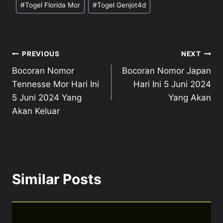
#
Togel Florida Mor
#
Togel Genjot4d
Post
PREVIOUS
NEXT
Bocoran Nomor
Bocoran Nomor Japan
navigation
Tennesse Mor Hari Ini
Hari Ini 5 Juni 2024
5 Juni 2024 Yang
Yang Akan
Akan Keluar
Similar Posts