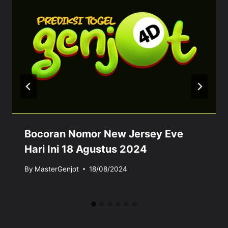
Bocoran Nomor New Jersey Eve
Hari Ini 18 Agustus 2024
By
MasterGenjot
18/08/2024