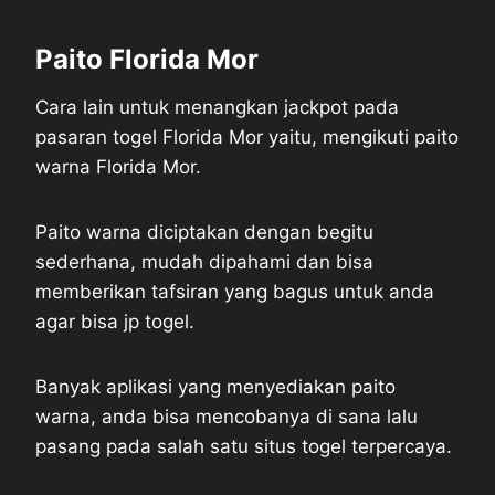
Paito Florida Mor
Cara lain untuk menangkan jackpot pada
pasaran togel Florida Mor yaitu, mengikuti paito
warna Florida Mor.
Paito warna diciptakan dengan begitu
sederhana, mudah dipahami dan bisa
memberikan tafsiran yang bagus untuk anda
agar bisa jp togel.
Banyak aplikasi yang menyediakan paito
warna, anda bisa mencobanya di sana lalu
pasang pada salah satu situs togel terpercaya.