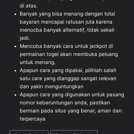
di atas.
Banyak yang bisa menang dengan total
bayaran mencapai ratusan juta karena
menocba banyak alternatif, tidak sekali
jadi.
Mencoba banyak cara untuk jackpot di
permainan togel akan membuka peluang
untuk menang.
Apapun cara yang dipakai, pilihlah salah
satu cara yang dianggap sangat relevan
dan yakin menguntungkan
Apapun cara yang digunakan untuk pasang
nomor keberuntungan anda, pastikan
bermain pada situs yang benar, aman dan
terpercaya
Post