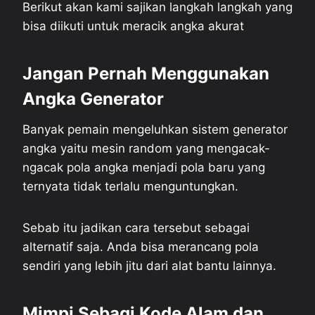
Berikut akan kami sajikan langkah langkah yang
bisa diikuti untuk meracik angka akurat
Jangan Pernah Menggunakan
Angka Generator
Banyak pemain mengeluhkan sistem generator
angka yaitu mesin random yang mengacak-
ngacak pola angka menjadi pola baru yang
ternyata tidak terlalu menguntungkan.
Sebab itu jadikan cara tersebut sebagai
alternatif saja. Anda bisa merancang pola
sendiri yang lebih jitu dari alat bantu lainnya.
Mimpi Sebagi Kode Alam dan