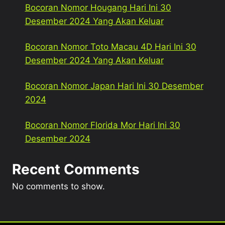
Bocoran Nomor Hougang Hari Ini 30
Desember 2024 Yang Akan Keluar
Bocoran Nomor Toto Macau 4D Hari Ini 30
Desember 2024 Yang Akan Keluar
Bocoran Nomor Japan Hari Ini 30 Desember
2024
Bocoran Nomor Florida Mor Hari Ini 30
Desember 2024
Recent Comments
No comments to show.