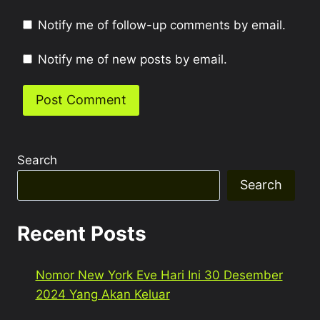
Notify me of follow-up comments by email.
Notify me of new posts by email.
Search
Search
Recent Posts
Nomor New York Eve Hari Ini 30 Desember
2024 Yang Akan Keluar