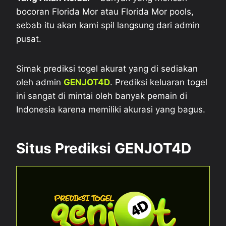
bocoran Florida Mor atau Florida Mor pools,
sebab itu akan kami spil langsung dari admin
pusat.
Simak prediksi togel akurat yang di sediakan
oleh admin
GENJOT4D
. Prediksi keluaran togel
ini sangat di mintai oleh banyak pemain di
Indonesia karena memiliki akurasi yang bagus.
Situs Prediksi GENJOT4D