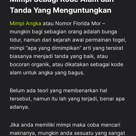
Tanda Yang Menguntungkan
Mimpi Angka
atau Nomor Florida Mor –
mungkin bagi sebagian orang adalah bunga
tidur, namun dari sejarah awal permainan togel,
mimpi “apa yang dimimpikan” arti yang tersirat
biasanya menjadi tanda yang baik, atau
bocoran organik, atau dikatakan sebagai kode
alam untuk angka yang bagus.
Belum ada teori yang membenarkan hal
tersebut, namun itu lah yang terjadi, benar apa
adanya.
Jika anda memiliki mimpi maka coba mencari
maknanya, mungkin anda sesuatu yang sangat