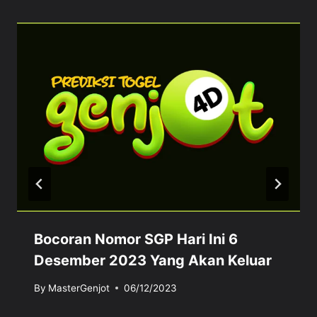
Bocoran Nomor SGP Hari Ini 6
Desember 2023 Yang Akan Keluar
By
MasterGenjot
06/12/2023