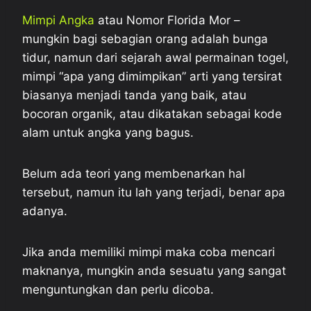
Mimpi Angka
atau Nomor Florida Mor –
mungkin bagi sebagian orang adalah bunga
tidur, namun dari sejarah awal permainan togel,
mimpi “apa yang dimimpikan” arti yang tersirat
biasanya menjadi tanda yang baik, atau
bocoran organik, atau dikatakan sebagai kode
alam untuk angka yang bagus.
Belum ada teori yang membenarkan hal
tersebut, namun itu lah yang terjadi, benar apa
adanya.
Jika anda memiliki mimpi maka coba mencari
maknanya, mungkin anda sesuatu yang sangat
menguntungkan dan perlu dicoba.