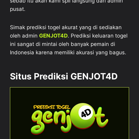
sebab itu akan kami spil langsung dari admin
pusat.
Simak prediksi togel akurat yang di sediakan
oleh admin
GENJOT4D
. Prediksi keluaran togel
ini sangat di mintai oleh banyak pemain di
Indonesia karena memiliki akurasi yang bagus.
Situs Prediksi GENJOT4D