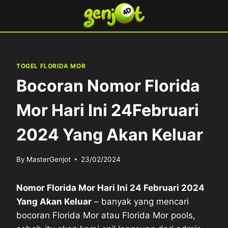
Skip
to
content
TOGEL FLORIDA MOR
Bocoran Nomor Florida
Mor Hari Ini 24Februari
2024 Yang Akan Keluar
By
MasterGenjot
23/02/2024
Nomor Florida Mor Hari Ini 24 Februari 2024
Yang Akan Keluar
– banyak yang mencari
bocoran Florida Mor atau Florida Mor pools,