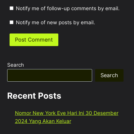
Notify me of follow-up comments by email.
Notify me of new posts by email.
Search
Search
Recent Posts
Nomor New York Eve Hari Ini 30 Desember
2024 Yang Akan Keluar