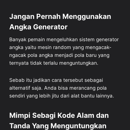
Jangan Pernah Menggunakan
Angka Generator
Banyak pemain mengeluhkan sistem generator
angka yaitu mesin random yang mengacak-
ngacak pola angka menjadi pola baru yang
ternyata tidak terlalu menguntungkan.
Sebab itu jadikan cara tersebut sebagai
alternatif saja. Anda bisa merancang pola
sendiri yang lebih jitu dari alat bantu lainnya.
Mimpi Sebagi Kode Alam dan
Tanda Yang Menguntungkan