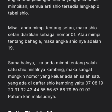
mimpikan, semua arti shio tersedia lengkap di
tabel shio.
Misal, anda mimpi tentang setan, maka shio
setan diartikan sebagai nomor 01. Atau mimpi
tentang bahagia, maka angka shio nya adalah
19.
Sama halnya, jika anda mimpi tentang salah
satu shio misalnya kambing, maka sangat
mungkin nomor yang keluar adalah salah satu
yang ada di daftar shio kambing yaitu 07 08 19
20 31 32 43 44 55 56 67 68 79 80 91 92.
Paham kan maksudnya.