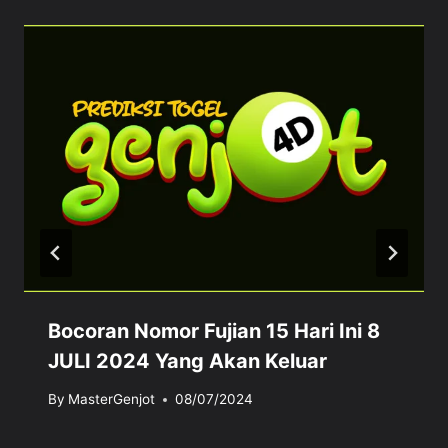
Bocoran Nomor Fujian 15 Hari Ini 8
JULI 2024 Yang Akan Keluar
By
MasterGenjot
08/07/2024