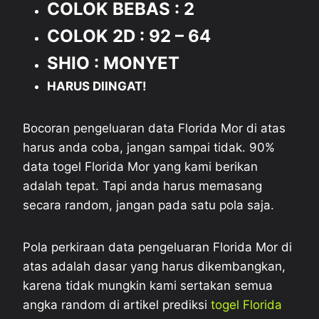
COLOK BEBAS : 2
COLOK 2D : 92 – 64
SHIO : MONYET
HARUS DIINGAT!
Bocoran pengeluaran data Florida Mor di atas
harus anda coba, jangan sampai tidak. 90%
data togel Florida Mor yang kami berikan
adalah tepat. Tapi anda harus memasang
secara random, jangan pada satu pola saja.
Pola perkiraan data pengeluaran Florida Mor di
atas adalah dasar yang harus dikembangkan,
karena tidak mungkin kami sertakan semua
angka random di artikel prediksi
togel Florida