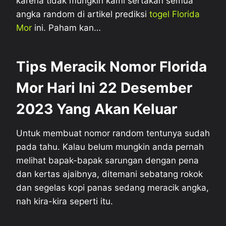
karena tidak mungkin kami sertakan semua
angka random di artikel prediksi
togel Florida
Mor
ini. Paham kan…
Tips Meracik
Nomor Florida
Mor Hari Ini 22 Desember
2023 Yang Akan Keluar
Untuk membuat nomor random tentunya sudah
pada tahu. Kalau belum mungkin anda pernah
melihat bapak-bapak sarungan dengan pena
dan kertas ajaibnya, ditemani sebatang rokok
dan segelas kopi panas sedang meracik angka,
nah kira-kira seperti itu.