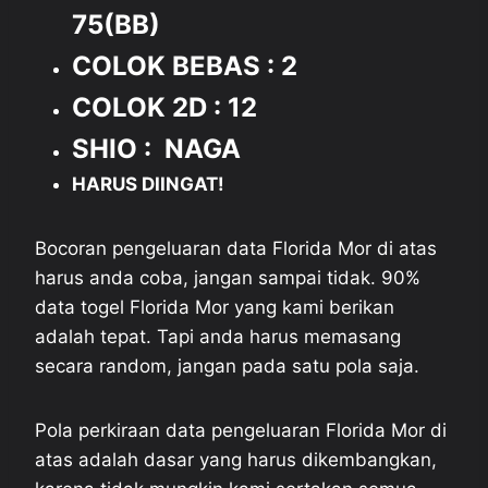
75
(BB)
COLOK BEBAS : 2
COLOK 2D : 12
SHIO : NAGA
HARUS DIINGAT!
Bocoran pengeluaran data Florida Mor di atas
harus anda coba, jangan sampai tidak. 90%
data togel Florida Mor yang kami berikan
adalah tepat. Tapi anda harus memasang
secara random, jangan pada satu pola saja.
Pola perkiraan data pengeluaran Florida Mor di
atas adalah dasar yang harus dikembangkan,