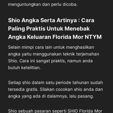
menguntungkan dan perlu dicoba.
Shio Angka Serta Artinya : Cara
Paling Praktis Untuk Menebak
Angka Keluaran Florida Mor NTYM
Selain mimpi cara lain untuk menghasilkan
angka yaitu menggunakan teknik terjemahan
Shio. Cara ini sangat praktis, namun anda
butuh ketelitian.
Setiap shio dalam satu periode tahunan sudah
tersedia gratis. Silakan cocokan shio anda dan
angka yang ada di dalamnya, lalu pasang.
Shio sebuah pasaran seperti SHIO Florida Mor