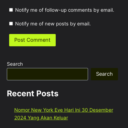
Notify me of follow-up comments by email.
Notify me of new posts by email.
Search
Search
Recent Posts
Nomor New York Eve Hari Ini 30 Desember
2024 Yang Akan Keluar