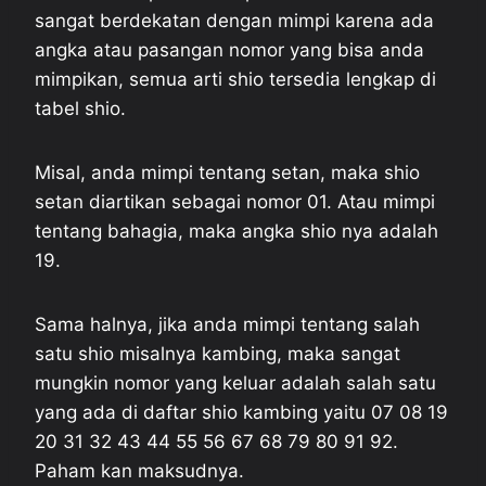
sangat berdekatan dengan mimpi karena ada
angka atau pasangan nomor yang bisa anda
mimpikan, semua arti shio tersedia lengkap di
tabel shio.
Misal, anda mimpi tentang setan, maka shio
setan diartikan sebagai nomor 01. Atau mimpi
tentang bahagia, maka angka shio nya adalah
19.
Sama halnya, jika anda mimpi tentang salah
satu shio misalnya kambing, maka sangat
mungkin nomor yang keluar adalah salah satu
yang ada di daftar shio kambing yaitu 07 08 19
20 31 32 43 44 55 56 67 68 79 80 91 92.
Paham kan maksudnya.