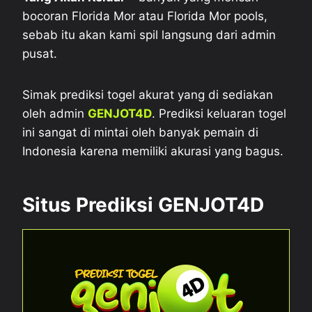
bocoran Florida Mor atau Florida Mor pools,
sebab itu akan kami spil langsung dari admin
pusat.
Simak prediksi togel akurat yang di sediakan
oleh admin
GENJOT4D
. Prediksi keluaran togel
ini sangat di mintai oleh banyak pemain di
Indonesia karena memiliki akurasi yang bagus.
Situs Prediksi GENJOT4D