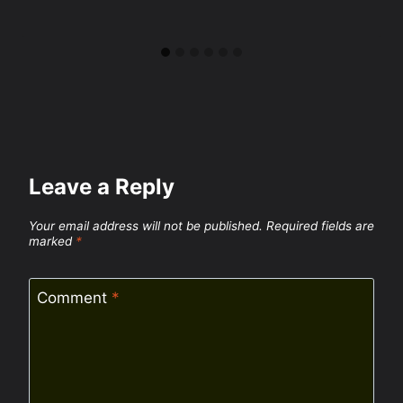
Leave a Reply
Your email address will not be published.
Required fields are
marked
*
Comment
*