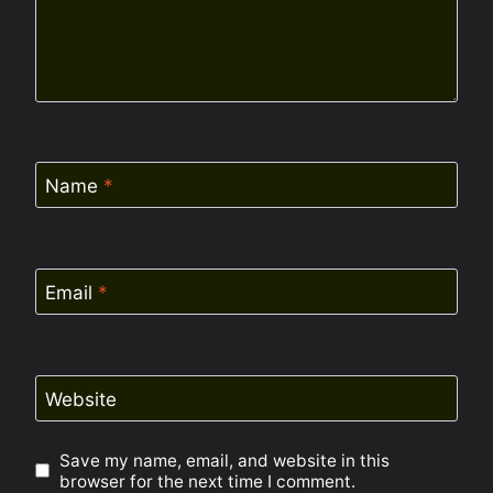
Name
*
Email
*
Website
Save my name, email, and website in this
browser for the next time I comment.