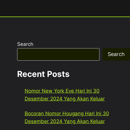
Search
Search
Recent Posts
Nomor New York Eve Hari Ini 30
Desember 2024 Yang Akan Keluar
Bocoran Nomor Hougang Hari Ini 30
Desember 2024 Yang Akan Keluar