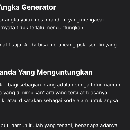
Angka Generator
or angka yaitu mesin random yang mengacak-
rnyata tidak terlalu menguntungkan.
rnatif saja. Anda bisa merancang pola sendiri yang
Tanda Yang Menguntungkan
in bagi sebagian orang adalah bunga tidur, namun
a yang dimimpikan” arti yang tersirat biasanya
ik, atau dikatakan sebagai kode alam untuk angka
ut, namun itu lah yang terjadi, benar apa adanya.