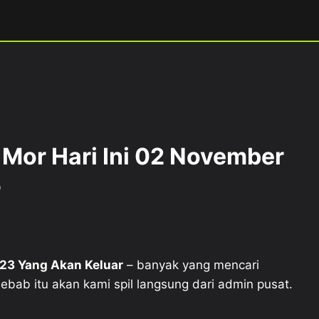
 Mor Hari Ini 02 November
r
023 Yang Akan Keluar
– banyak yang mencari
sebab itu akan kami spil langsung dari admin pusat.