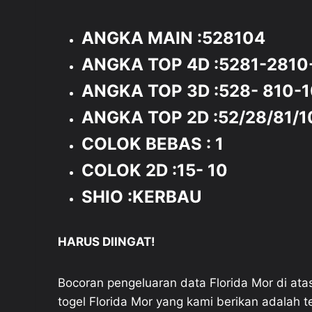
ANGKA MAIN :528104
ANGKA TOP 4D :5281-2810
ANGKA TOP 3D :528- 810-
ANGKA TOP 2D :52/28/81/1
COLOK BEBAS : 1
COLOK 2D :15- 10
SHIO :KERBAU
HARUS DIINGAT!
Bocoran pengeluaran data Florida Mor di ata
togel Florida Mor yang kami berikan adalah