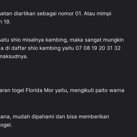
setan diartikan sebagai nomor 01. Atau mimpi
h 19.
 satu shio misalnya kambing, maka sangat mungkin
a di daftar shio kambing yaitu 07 08 19 20 31 32
 maksudnya.
ran togel Florida Mor yaitu, mengikuti paito warna
rhana, mudah dipahami dan bisa memberikan
ogel.