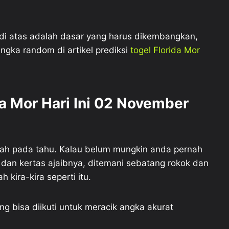
 di atas adalah dasar yang harus dikembangkan,
ngka random di artikel prediksi
togel Florida Mor
a Mor Hari Ini 02 November
h pada tahu. Kalau belum mungkin anda pernah
an kertas ajaibnya, ditemani sebatang rokok dan
kira-kira seperti itu.
ng bisa diikuti untuk meracik angka akurat