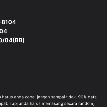
-8104
104
0/04(BB)
s harus anda coba, jangan sampai tidak. 90% data
 tepat. Tapi anda harus memasang secara random,