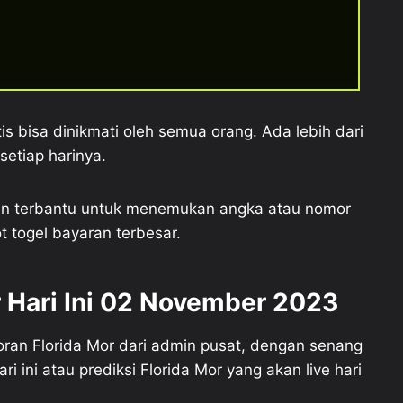
is bisa dinikmati oleh semua orang. Ada lebih dari
setiap harinya.
kan terbantu untuk menemukan angka atau nomor
 togel bayaran terbesar.
 Hari Ini 02 November 2023
ran Florida Mor dari admin pusat, dengan senang
i ini atau prediksi Florida Mor yang akan live hari