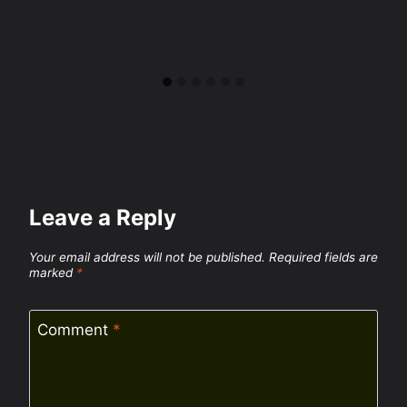
Leave a Reply
Your email address will not be published.
Required fields are
marked
*
Comment
*