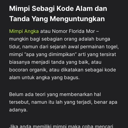
Mimpi Sebagi Kode Alam dan
Tanda Yang Menguntungkan
Mimpi Angka
atau Nomor Florida Mor –
mungkin bagi sebagian orang adalah bunga
tidur, namun dari sejarah awal permainan togel,
mimpi “apa yang dimimpikan” arti yang tersirat
biasanya menjadi tanda yang baik, atau
bocoran organik, atau dikatakan sebagai kode
alam untuk angka yang bagus.
Belum ada teori yang membenarkan hal
tersebut, namun itu lah yang terjadi, benar apa
adanya.
Jika anda memiliki mimpi maka coba mencari