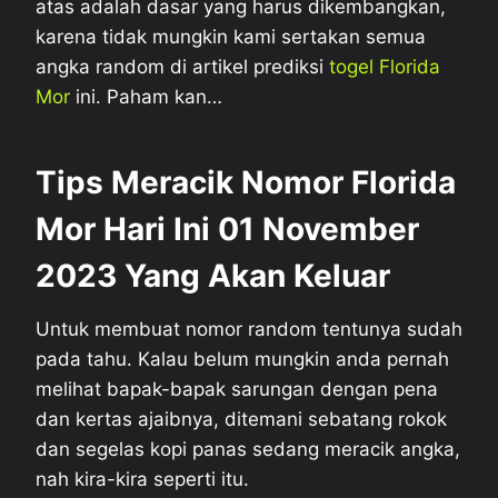
atas adalah dasar yang harus dikembangkan,
karena tidak mungkin kami sertakan semua
angka random di artikel prediksi
togel Florida
Mor
ini. Paham kan…
Tips Meracik
Nomor Florida
Mor Hari Ini 01 November
2023 Yang Akan Keluar
Untuk membuat nomor random tentunya sudah
pada tahu. Kalau belum mungkin anda pernah
melihat bapak-bapak sarungan dengan pena
dan kertas ajaibnya, ditemani sebatang rokok
dan segelas kopi panas sedang meracik angka,
nah kira-kira seperti itu.