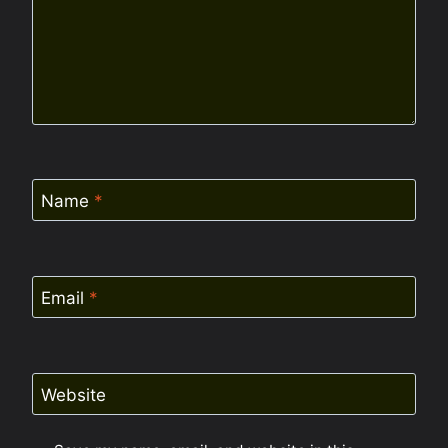
Name
*
Email
*
Website