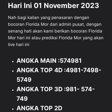
Hari Ini 01 November 2023
Nah bagi kalian yang penasaran dengan
bocoran Florida Mor dari admin pusat, dengan
senang hati akan kami berikan bocoran Florida
Mor hari ini atau prediksi Florida Mor yang akan
live hari ini
ANGKA MAIN :574981
ANGKA TOP 4D :4981-7498-
5749
ANGKA TOP 3D :981- 574-
749
ANGKA TOP 2D