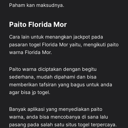
Paham kan maksudnya.
Paito Florida Mor
Cara lain untuk menangkan jackpot pada
pasaran togel Florida Mor yaitu, mengikuti paito
warna Florida Mor.
Paito warna diciptakan dengan begitu
sederhana, mudah dipahami dan bisa
memberikan tafsiran yang bagus untuk anda
agar bisa jp togel.
Banyak aplikasi yang menyediakan paito
warna, anda bisa mencobanya di sana lalu
pasang pada salah satu situs togel terpercaya.