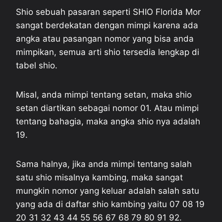
Shio sebuah pasaran seperti SHIO Florida Mor
sangat berdekatan dengan mimpi karena ada
angka atau pasangan nomor yang bisa anda
mimpikan, semua arti shio tersedia lengkap di
tabel shio.
Misal, anda mimpi tentang setan, maka shio
setan diartikan sebagai nomor 01. Atau mimpi
tentang bahagia, maka angka shio nya adalah
19.
Sama halnya, jika anda mimpi tentang salah
satu shio misalnya kambing, maka sangat
mungkin nomor yang keluar adalah salah satu
yang ada di daftar shio kambing yaitu 07 08 19
20 31 32 43 44 55 56 67 68 79 80 91 92.