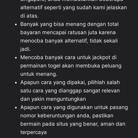
alternatif seperti yang sudah kami jelaskan
di atas.
Banyak yang bisa menang dengan total
bayaran mencapai ratusan juta karena
menocba banyak alternatif, tidak sekali
jadi.
Mencoba banyak cara untuk jackpot di
permainan togel akan membuka peluang
untuk menang.
Apapun cara yang dipakai, pilihlah salah
satu cara yang dianggap sangat relevan
dan yakin menguntungkan
Apapun cara yang digunakan untuk pasang
nomor keberuntungan anda, pastikan
bermain pada situs yang benar, aman dan
terpercaya