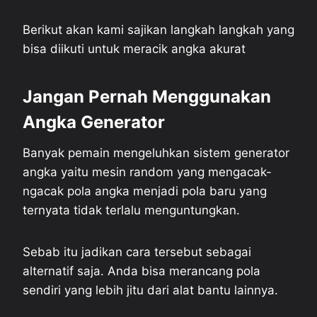
Berikut akan kami sajikan langkah langkah yang
bisa diikuti untuk meracik angka akurat
Jangan Pernah Menggunakan
Angka Generator
Banyak pemain mengeluhkan sistem generator
angka yaitu mesin random yang mengacak-
ngacak pola angka menjadi pola baru yang
ternyata tidak terlalu menguntungkan.
Sebab itu jadikan cara tersebut sebagai
alternatif saja. Anda bisa merancang pola
sendiri yang lebih jitu dari alat bantu lainnya.