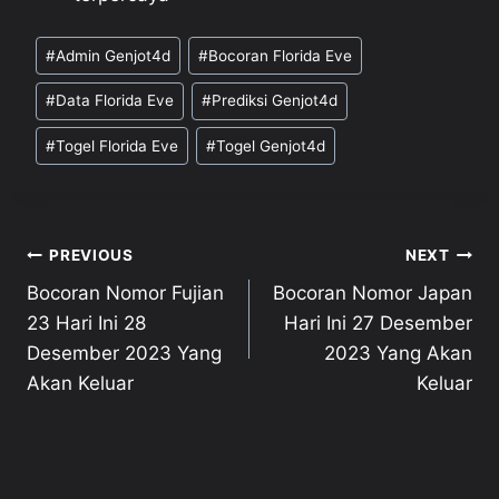
Post
#
Admin Genjot4d
#
Bocoran Florida Eve
Tags:
#
Data Florida Eve
#
Prediksi Genjot4d
#
Togel Florida Eve
#
Togel Genjot4d
Post
PREVIOUS
NEXT
Bocoran Nomor Fujian
Bocoran Nomor Japan
navigation
23 Hari Ini 28
Hari Ini 27 Desember
Desember 2023 Yang
2023 Yang Akan
Akan Keluar
Keluar