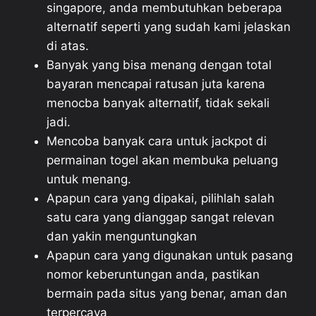
singapore, anda membutuhkan beberapa
alternatif seperti yang sudah kami jelaskan
di atas.
Banyak yang bisa menang dengan total
bayaran mencapai ratusan juta karena
menocba banyak alternatif, tidak sekali
jadi.
Mencoba banyak cara untuk jackpot di
permainan togel akan membuka peluang
untuk menang.
Apapun cara yang dipakai, pilihlah salah
satu cara yang dianggap sangat relevan
dan yakin menguntungkan
Apapun cara yang digunakan untuk pasang
nomor keberuntungan anda, pastikan
bermain pada situs yang benar, aman dan
terpercaya