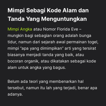
Mimpi Sebagi Kode Alam dan
Tanda Yang Menguntungkan
Mimpi Angka
atau Nomor Florida Eve –
mungkin bagi sebagian orang adalah bunga
tidur, namun dari sejarah awal permainan togel,
mimpi “apa yang dimimpikan” arti yang tersirat
biasanya menjadi tanda yang baik, atau
bocoran organik, atau dikatakan sebagai kode
alam untuk angka yang bagus.
Belum ada teori yang membenarkan hal
tersebut, namun itu lah yang terjadi, benar apa
adanya.