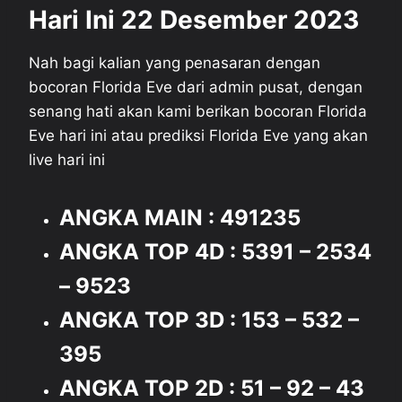
Hari Ini 22 Desember 2023
Nah bagi kalian yang penasaran dengan
bocoran Florida Eve dari admin pusat, dengan
senang hati akan kami berikan bocoran Florida
Eve hari ini atau prediksi Florida Eve yang akan
live hari ini
ANGKA MAIN : 491235
ANGKA TOP 4D : 5391 – 2534
– 9523
ANGKA TOP 3D : 153 – 532 –
395
ANGKA TOP 2D : 51 – 92 – 43