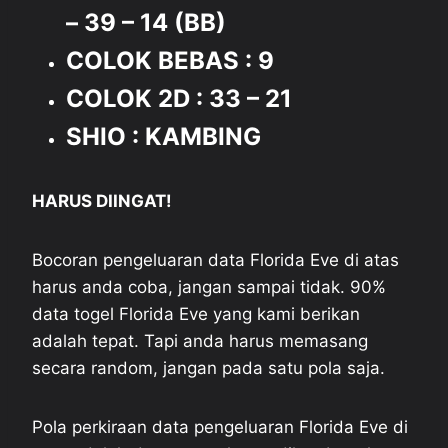
– 39 – 14 (BB)
COLOK BEBAS : 9
COLOK 2D : 33 – 21
SHIO : KAMBING
HARUS DIINGAT!
Bocoran pengeluaran data Florida Eve di atas
harus anda coba, jangan sampai tidak. 90%
data togel Florida Eve yang kami berikan
adalah tepat. Tapi anda harus memasang
secara random, jangan pada satu pola saja.
Pola perkiraan data pengeluaran Florida Eve di