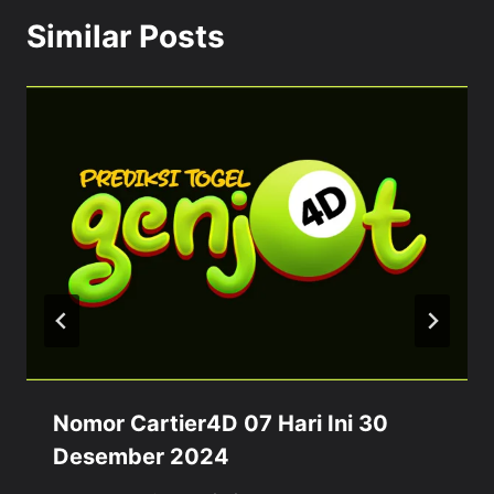
Similar Posts
Nomor Cartier4D 07 Hari Ini 30
Desember 2024