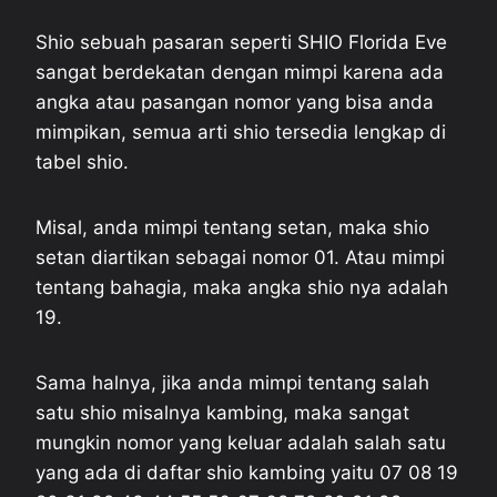
Shio sebuah pasaran seperti SHIO Florida Eve
sangat berdekatan dengan mimpi karena ada
angka atau pasangan nomor yang bisa anda
mimpikan, semua arti shio tersedia lengkap di
tabel shio.
Misal, anda mimpi tentang setan, maka shio
setan diartikan sebagai nomor 01. Atau mimpi
tentang bahagia, maka angka shio nya adalah
19.
Sama halnya, jika anda mimpi tentang salah
satu shio misalnya kambing, maka sangat
mungkin nomor yang keluar adalah salah satu
yang ada di daftar shio kambing yaitu 07 08 19