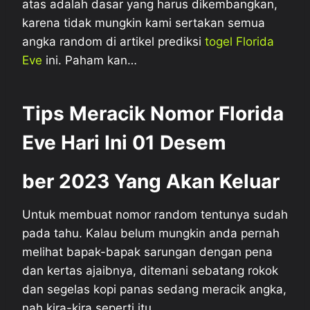
atas adalah dasar yang harus dikembangkan,
karena tidak mungkin kami sertakan semua
angka random di artikel prediksi
togel Florida
Eve
ini. Paham kan…
Tips Meracik
Nomor Florida
Eve Hari Ini 01 Desem
ber 2023 Yang Akan Keluar
Untuk membuat nomor random tentunya sudah
pada tahu. Kalau belum mungkin anda pernah
melihat bapak-bapak sarungan dengan pena
dan kertas ajaibnya, ditemani sebatang rokok
dan segelas kopi panas sedang meracik angka,
nah kira-kira seperti itu.