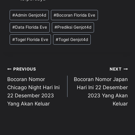
Post
#
Admin Genjot4d
#
Bocoran Florida Eve
Tags:
#
Data Florida Eve
#
Prediksi Genjot4d
#
Togel Florida Eve
#
Togel Genjot4d
Post
PREVIOUS
NEXT
Bocoran Nomor
Bocoran Nomor Japan
navigation
Chicago Night Hari Ini
Hari Ini 22 Desember
22 Desember 2023
2023 Yang Akan
Yang Akan Keluar
Keluar