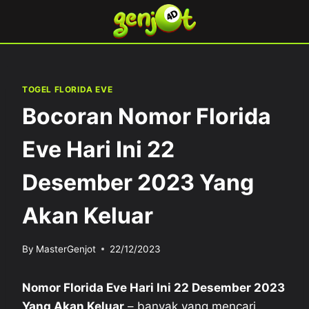
Skip
to
content
TOGEL FLORIDA EVE
Bocoran Nomor Florida
Eve Hari Ini 22
Desember 2023 Yang
Akan Keluar
By
MasterGenjot
22/12/2023
Nomor Florida Eve Hari Ini 22 Desember 2023
Yang Akan Keluar
– banyak yang mencari