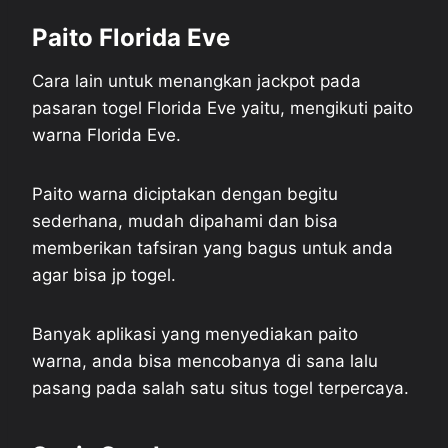
Paito Florida Eve
Cara lain untuk menangkan jackpot pada
pasaran togel Florida Eve yaitu, mengikuti paito
warna Florida Eve.
Paito warna diciptakan dengan begitu
sederhana, mudah dipahami dan bisa
memberikan tafsiran yang bagus untuk anda
agar bisa jp togel.
Banyak aplikasi yang menyediakan paito
warna, anda bisa mencobanya di sana lalu
pasang pada salah satu situs togel terpercaya.