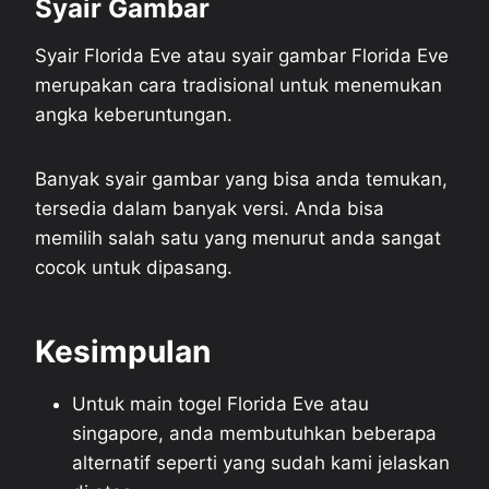
Syair Gambar
Syair Florida Eve atau syair gambar Florida Eve
merupakan cara tradisional untuk menemukan
angka keberuntungan.
Banyak syair gambar yang bisa anda temukan,
tersedia dalam banyak versi. Anda bisa
memilih salah satu yang menurut anda sangat
cocok untuk dipasang.
Kesimpulan
Untuk main togel Florida Eve atau
singapore, anda membutuhkan beberapa
alternatif seperti yang sudah kami jelaskan