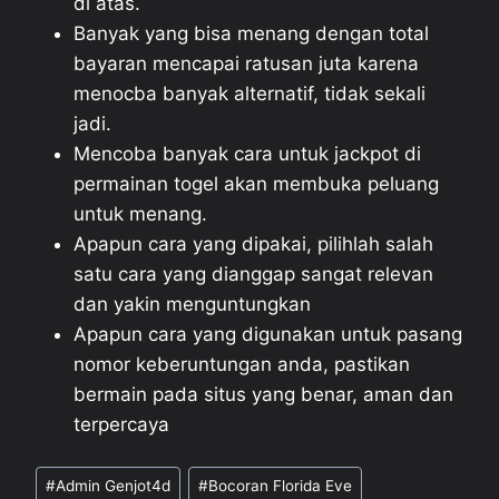
di atas.
Banyak yang bisa menang dengan total
bayaran mencapai ratusan juta karena
menocba banyak alternatif, tidak sekali
jadi.
Mencoba banyak cara untuk jackpot di
permainan togel akan membuka peluang
untuk menang.
Apapun cara yang dipakai, pilihlah salah
satu cara yang dianggap sangat relevan
dan yakin menguntungkan
Apapun cara yang digunakan untuk pasang
nomor keberuntungan anda, pastikan
bermain pada situs yang benar, aman dan
terpercaya
Post
#
Admin Genjot4d
#
Bocoran Florida Eve