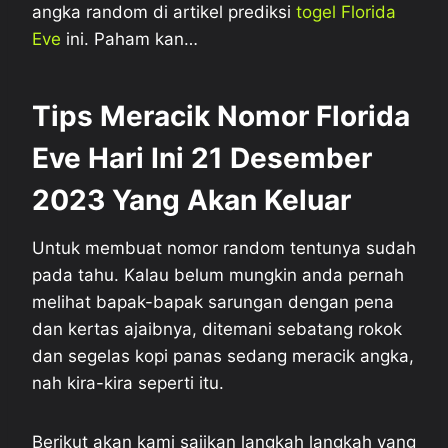
angka random di artikel prediksi
togel Florida
Eve
ini. Paham kan…
Tips Meracik
Nomor Florida
Eve Hari Ini 21 Desem
ber
2023 Yang Akan Keluar
Untuk membuat nomor random tentunya sudah
pada tahu. Kalau belum mungkin anda pernah
melihat bapak-bapak sarungan dengan pena
dan kertas ajaibnya, ditemani sebatang rokok
dan segelas kopi panas sedang meracik angka,
nah kira-kira seperti itu.
Berikut akan kami sajikan langkah langkah yang