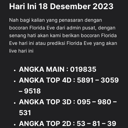
Hari Ini 18 Desember 2023
Nah bagi kalian yang penasaran dengan
bocoran Florida Eve dari admin pusat, dengan
senang hati akan kami berikan bocoran Florida
Eve hari ini atau prediksi Florida Eve yang akan
live hari ini
ANGKA MAIN : 019835
ANGKA TOP 4D : 5891 – 3059
– 9518
ANGKA TOP 3D : 095 – 980 –
531
ANGKA TOP 2D : 53 – 81 – 39