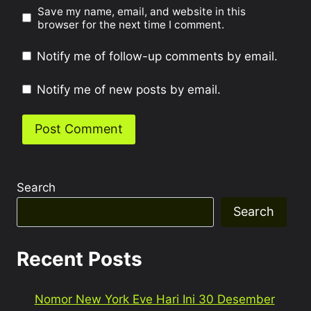
Save my name, email, and website in this
browser for the next time I comment.
Notify me of follow-up comments by email.
Notify me of new posts by email.
Search
Search
Recent Posts
Nomor New York Eve Hari Ini 30 Desember