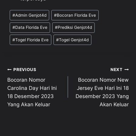
Post
#
Admin Genjot4d
#
Bocoran Florida Eve
Tags:
#
Data Florida Eve
#
Prediksi Genjot4d
#
Togel Florida Eve
#
Togel Genjot4d
Post
PREVIOUS
NEXT
Bocoran Nomor
Bocoran Nomor New
navigation
Carolina Day Hari Ini
Jersey Eve Hari Ini 18
18 Desember 2023
Desember 2023 Yang
Yang Akan Keluar
Akan Keluar