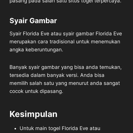
pasang pada salah satu situs togel terpercaya.
Syair Gambar
Syair Florida Eve atau syair gambar Florida Eve
merupakan cara tradisional untuk menemukan
angka keberuntungan.
Banyak syair gambar yang bisa anda temukan,
tersedia dalam banyak versi. Anda bisa
memilih salah satu yang menurut anda sangat
cocok untuk dipasang.
Kesimpulan
Untuk main togel Florida Eve atau