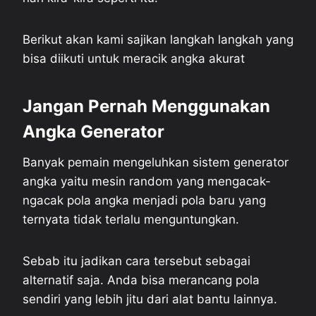
Berikut akan kami sajikan langkah langkah yang
bisa diikuti untuk meracik angka akurat
Jangan Pernah Menggunakan
Angka Generator
Banyak pemain mengeluhkan sistem generator
angka yaitu mesin random yang mengacak-
ngacak pola angka menjadi pola baru yang
ternyata tidak terlalu menguntungkan.
Sebab itu jadikan cara tersebut sebagai
alternatif saja. Anda bisa merancang pola
sendiri yang lebih jitu dari alat bantu lainnya.