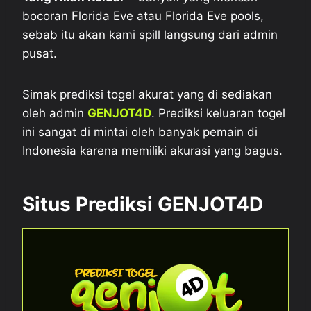
bocoran Florida Eve atau Florida Eve pools,
sebab itu akan kami spill langsung dari admin
pusat.
Simak prediksi togel akurat yang di sediakan
oleh admin
GENJOT4D
. Prediksi keluaran togel
ini sangat di mintai oleh banyak pemain di
Indonesia karena memiliki akurasi yang bagus.
Situs Prediksi GENJOT4D