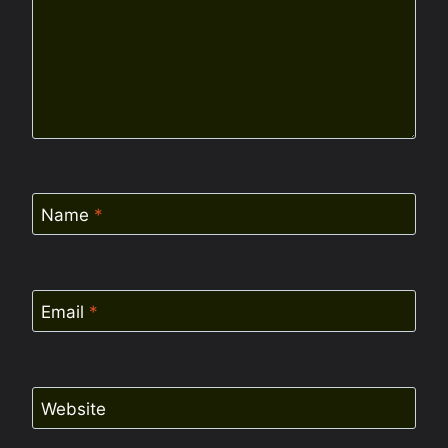
Name
*
Email
*
Website