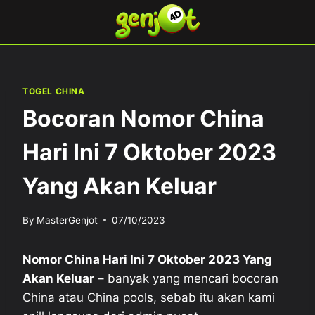
Skip
to
content
TOGEL CHINA
Bocoran Nomor China
Hari Ini 7 Oktober 2023
Yang Akan Keluar
By
MasterGenjot
07/10/2023
Nomor China Hari Ini 7 Oktober 2023 Yang
Akan Keluar
– banyak yang mencari bocoran
China atau China pools, sebab itu akan kami