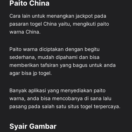
Paito China
Cara lain untuk menangkan jackpot pada
pasaran togel China yaitu, mengikuti paito
warna China.
Paito warna diciptakan dengan begitu
sederhana, mudah dipahami dan bisa
memberikan tafsiran yang bagus untuk anda
agar bisa jp togel.
Banyak aplikasi yang menyediakan paito
warna, anda bisa mencobanya di sana lalu
pasang pada salah satu situs togel terpercaya.
Syair Gambar