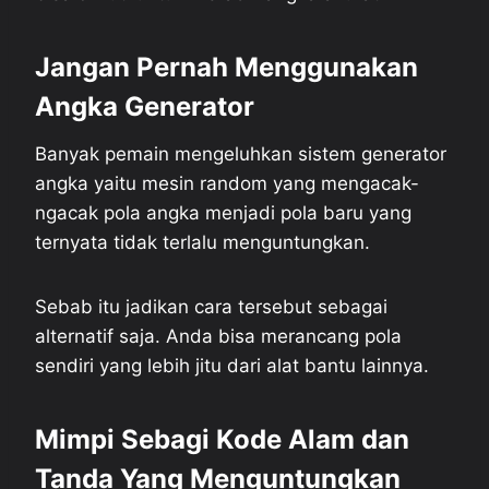
Jangan Pernah Menggunakan
Angka Generator
Banyak pemain mengeluhkan sistem generator
angka yaitu mesin random yang mengacak-
ngacak pola angka menjadi pola baru yang
ternyata tidak terlalu menguntungkan.
Sebab itu jadikan cara tersebut sebagai
alternatif saja. Anda bisa merancang pola
sendiri yang lebih jitu dari alat bantu lainnya.
Mimpi Sebagi Kode Alam dan
Tanda Yang Menguntungkan