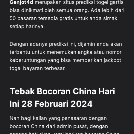
Genjot4d
merupakan situs prediksi togel gartis
bisa dinikmati oleh semua orang. Ada lebih dari
50 pasaran tersedia gratis untuk anda simak
setiap harinya.
Dengan adanya prediksi ini, dijamin anda akan
terbantu untuk menemukan angka atau nomor
keberuntungan yang bisa memberikan jackpot
togel bayaran terbesar.
Tebak Bocoran China Hari
Ini 28 Februari 2024
Nah bagi kalian yang penasaran dengan
bocoran China dari admin pusat, dengan