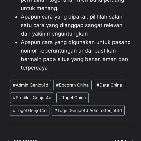
untuk menang.
Apapun cara yang dipakai, pilihlah salah
satu cara yang dianggap sangat relevan
dan yakin menguntungkan
Apapun cara yang digunakan untuk pasang
nomor keberuntungan anda, pastikan
bermain pada situs yang benar, aman dan
terpercaya
Post
#
Admin Genjot4d
#
Bocoran China
#
Data China
Tags:
#
Prediksi Genjot4d
#
Togel China
#
Togel Genjot4d
#
Togel Genjot4d Admin Genjot4d