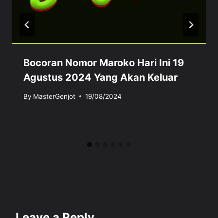
Bocoran Nomor Maroko Hari Ini 19
Agustus 2024 Yang Akan Keluar
By
MasterGenjot
19/08/2024
Leave a Reply