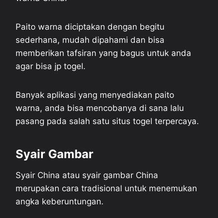
Paito warna diciptakan dengan begitu
sederhana, mudah dipahami dan bisa
memberikan tafsiran yang bagus untuk anda
agar bisa jp togel.
Banyak aplikasi yang menyediakan paito
warna, anda bisa mencobanya di sana lalu
pasang pada salah satu situs togel terpercaya.
Syair Gambar
Syair China atau syair gambar China
merupakan cara tradisional untuk menemukan
angka keberuntungan.