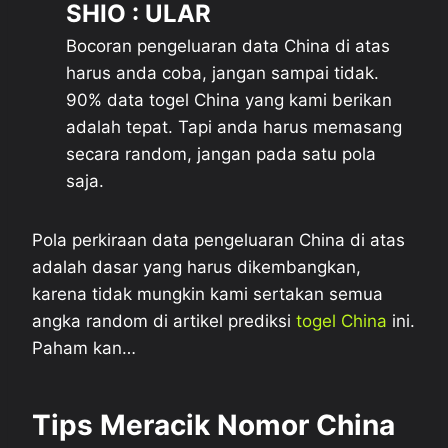
SHIO : ULAR
Bocoran pengeluaran data China di atas
harus anda coba, jangan sampai tidak.
90% data togel China yang kami berikan
adalah tepat. Tapi anda harus memasang
secara random, jangan pada satu pola
saja.
Pola perkiraan data pengeluaran China di atas
adalah dasar yang harus dikembangkan,
karena tidak mungkin kami sertakan semua
angka random di artikel prediksi
togel China
ini.
Paham kan…
Tips Meracik
Nomor China