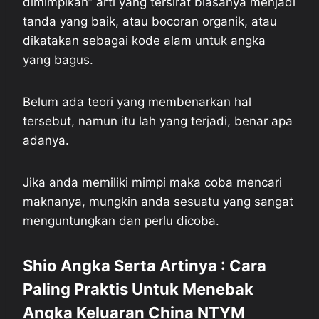
dimimpikan” arti yang tersirat biasanya menjadi
tanda yang baik, atau bocoran organik, atau
dikatakan sebagai kode alam untuk angka
yang bagus.
Belum ada teori yang membenarkan hal
tersebut, namun itu lah yang terjadi, benar apa
adanya.
Jika anda memiliki mimpi maka coba mencari
maknanya, mungkin anda sesuatu yang sangat
menguntungkan dan perlu dicoba.
Shio Angka Serta Artinya : Cara
Paling Praktis Untuk Menebak
Angka Keluaran China NTYM