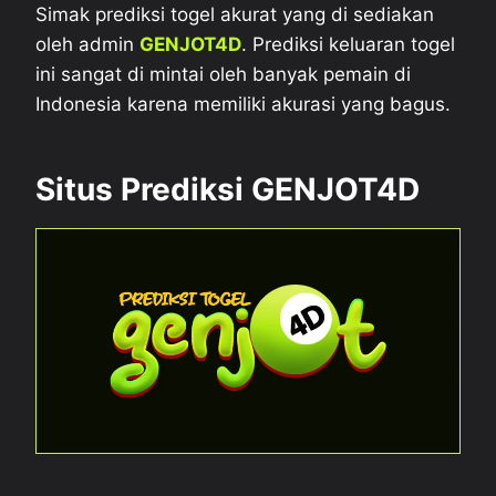
Simak prediksi togel akurat yang di sediakan
oleh admin
GENJOT4D
. Prediksi keluaran togel
ini sangat di mintai oleh banyak pemain di
Indonesia karena memiliki akurasi yang bagus.
Situs Prediksi GENJOT4D