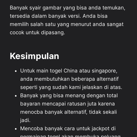
Banyak syair gambar yang bisa anda temukan,
tersedia dalam banyak versi. Anda bisa
memilih salah satu yang menurut anda sangat
cocok untuk dipasang.
Kesimpulan
Untuk main togel China atau singapore,
anda membutuhkan beberapa alternatif
seperti yang sudah kami jelaskan di atas.
Banyak yang bisa menang dengan total
bayaran mencapai ratusan juta karena
menocba banyak alternatif, tidak sekali
jadi.
Mencoba banyak cara untuk jackpot di
permainan togel akan membuka peluang