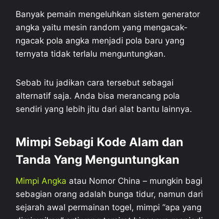
Banyak pemain mengeluhkan sistem generator
angka yaitu mesin random yang mengacak-
ngacak pola angka menjadi pola baru yang
ternyata tidak terlalu menguntungkan.
Sebab itu jadikan cara tersebut sebagai
alternatif saja. Anda bisa merancang pola
sendiri yang lebih jitu dari alat bantu lainnya.
Mimpi Sebagi Kode Alam dan
Tanda Yang Menguntungkan
Mimpi Angka
atau Nomor China – mungkin bagi
sebagian orang adalah bunga tidur, namun dari
sejarah awal permainan togel, mimpi “apa yang