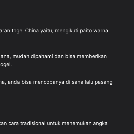
ran togel China yaitu, mengikuti paito warna
rhana, mudah dipahami dan bisa memberikan
ogel.
na, anda bisa mencobanya di sana lalu pasang
kan cara tradisional untuk menemukan angka