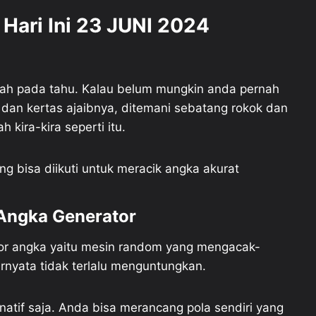
Hari Ini 23 JUNI 2024
h pada tahu. Kalau belum mungkin anda pernah
an kertas ajaibnya, ditemani sebatang rokok dan
kira-kira seperti itu.
ng bisa diikuti untuk meracik angka akurat
Angka Generator
or angka yaitu mesin random yang mengacak-
rnyata tidak terlalu menguntungkan.
rnatif saja. Anda bisa merancang pola sendiri yang