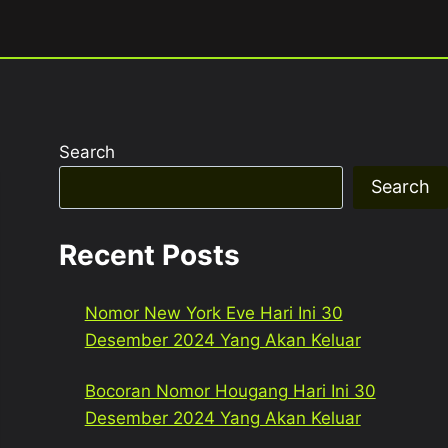
Search
Search
Recent Posts
Nomor New York Eve Hari Ini 30
Desember 2024 Yang Akan Keluar
Bocoran Nomor Hougang Hari Ini 30
Desember 2024 Yang Akan Keluar