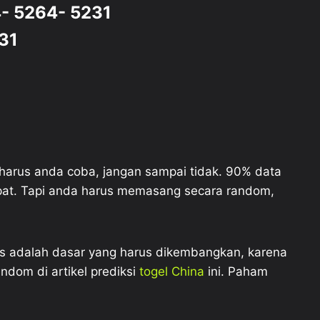
- 5264- 5231
31
 harus anda coba, jangan sampai tidak. 90% data
epat. Tapi anda harus memasang secara random,
tas adalah dasar yang harus dikembangkan, karena
dom di artikel prediksi
togel China
ini. Paham