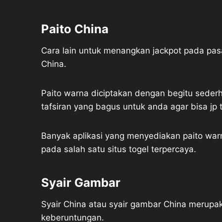
Paito China
Cara lain untuk menangkan jackpot pada pasa
China.
Paito warna diciptakan dengan begitu sede
tafsiran yang bagus untuk anda agar bisa jp t
Banyak aplikasi yang menyediakan paito war
pada salah satu situs togel terpercaya.
Syair Gambar
Syair China atau syair gambar China merupa
keberuntungan.