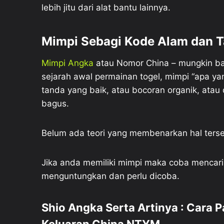
lebih jitu dari alat bantu lainnya.
Mimpi Sebagi Kode Alam dan 
Mimpi Angka
atau Nomor China – mungkin bag
sejarah awal permainan togel, mimpi “apa yan
tanda yang baik, atau bocoran organik, ata
bagus.
Belum ada teori yang membenarkan hal terseb
Jika anda memiliki mimpi maka coba mencar
menguntungkan dan perlu dicoba.
Shio Angka Serta Artinya : Cara 
Keluaran China NTYM