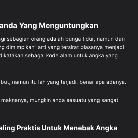
Tanda Yang Menguntungkan
i sebagian orang adalah bunga tidur, namun dari
g dimimpikan” arti yang tersirat biasanya menjadi
u dikatakan sebagai kode alam untuk angka yang
ut, namun itu lah yang terjadi, benar apa adanya.
i maknanya, mungkin anda sesuatu yang sangat
Paling Praktis Untuk Menebak Angka