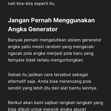
nah kira-kira seperti itu.
Jangan Pernah Menggunakan
Angka Generator
Banyak pemain mengeluhkan sistem generator
angka yaitu mesin random yang mengacak-
ngacak pola angka menjadi pola baru yang
ternyata tidak terlalu menguntungkan.
Sebab itu jadikan cara tersebut sebagai
alternatif saja. Anda bisa merancang pola
sendiri yang lebih jitu dari alat bantu lainnya.
Berikut akan kami sajikan langkah langkah yang
bisa diikuti untuk meracik angka akurat