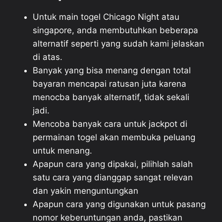
Untuk main togel Chicago Night atau
singapore, anda membutuhkan beberapa
alternatif seperti yang sudah kami jelaskan
di atas.
Banyak yang bisa menang dengan total
bayaran mencapai ratusan juta karena
menocba banyak alternatif, tidak sekali
jadi.
Mencoba banyak cara untuk jackpot di
permainan togel akan membuka peluang
untuk menang.
Apapun cara yang dipakai, pilihlah salah
satu cara yang dianggap sangat relevan
dan yakin menguntungkan
Apapun cara yang digunakan untuk pasang
nomor keberuntungan anda, pastikan