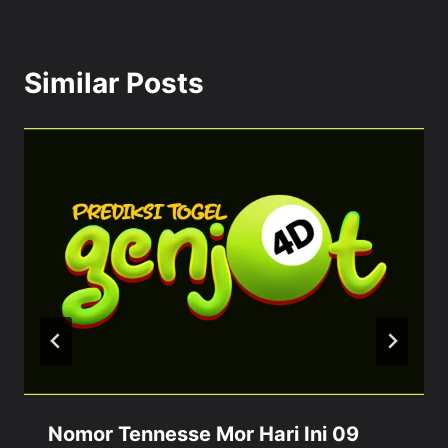
Similar Posts
Nomor Tennesse Mor Hari Ini 09