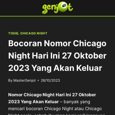
Skip
to
content
TOGEL CHICAGO NIGHT
Bocoran Nomor Chicago
Night Hari Ini 27 Oktober
2023 Yang Akan Keluar
By
MasterGenjot
26/10/2023
Nomor Chicago Night Hari Ini 27 Oktober
2023 Yang Akan Keluar
– banyak yang
mencari bocoran Chicago Night atau Chicago