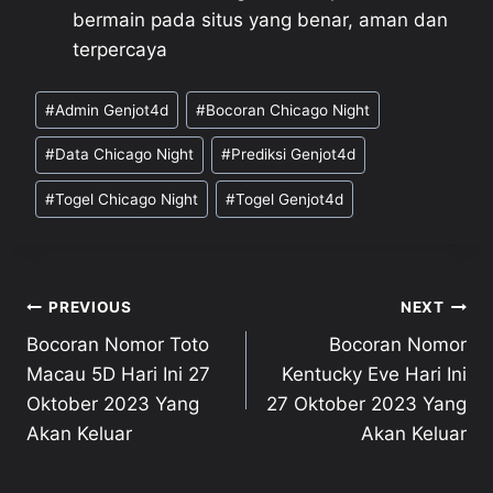
bermain pada situs yang benar, aman dan
terpercaya
Post
#
Admin Genjot4d
#
Bocoran Chicago Night
Tags:
#
Data Chicago Night
#
Prediksi Genjot4d
#
Togel Chicago Night
#
Togel Genjot4d
Post
PREVIOUS
NEXT
Bocoran Nomor Toto
Bocoran Nomor
navigation
Macau 5D Hari Ini 27
Kentucky Eve Hari Ini
Oktober 2023 Yang
27 Oktober 2023 Yang
Akan Keluar
Akan Keluar