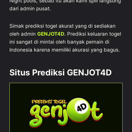
Night pools, sebab itu akan kami spill langsung
dari admin pusat.
Simak prediksi togel akurat yang di sediakan
oleh admin
GENJOT4D
. Prediksi keluaran togel
ini sangat di mintai oleh banyak pemain di
Indonesia karena memiliki akurasi yang bagus.
Situs Prediksi GENJOT4D