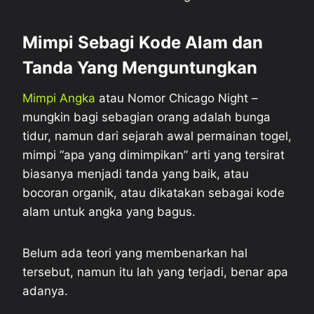
Mimpi Sebagi Kode Alam dan
Tanda Yang Menguntungkan
Mimpi Angka
atau Nomor Chicago Night –
mungkin bagi sebagian orang adalah bunga
tidur, namun dari sejarah awal permainan togel,
mimpi “apa yang dimimpikan” arti yang tersirat
biasanya menjadi tanda yang baik, atau
bocoran organik, atau dikatakan sebagai kode
alam untuk angka yang bagus.
Belum ada teori yang membenarkan hal
tersebut, namun itu lah yang terjadi, benar apa
adanya.