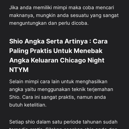
Jika anda memiliki mimpi maka coba mencari
maknanya, mungkin anda sesuatu yang sangat
menguntungkan dan perlu dicoba.
Shio Angka Serta Artinya : Cara
Paling Praktis Untuk Menebak
Angka Keluaran Chicago Night
NTYM
Selain mimpi cara lain untuk menghasilkan
angka yaitu menggunakan teknik terjemahan
Shio. Cara ini sangat praktis, namun anda
butuh ketelitian.
Setiap shio dalam satu periode tahunan sudah