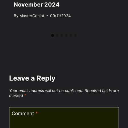
November 2024
By
MasterGenjot
09/11/2024
Leave a Reply
Your email address will not be published.
Required fields are
marked
*
Comment
*