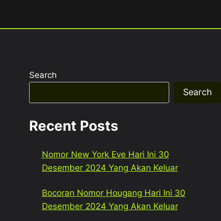
Search
Search
Recent Posts
Nomor New York Eve Hari Ini 30
Desember 2024 Yang Akan Keluar
Bocoran Nomor Hougang Hari Ini 30
Desember 2024 Yang Akan Keluar