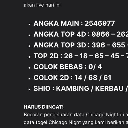
akan live hari ini
ANGKA MAIN : 2546977
ANGKA TOP 4D : 9866 – 262
ANGKA TOP 3D : 396 – 655 
TOP 2D : 26 – 18 – 65 – 45 – 
COLOK BEBAS : 0
/ 4
COLOK 2D : 14 / 68 / 61
SHIO : KAMBING / KERBAU 
HARUS DIINGAT!
Bocoran pengeluaran data Chicago Night di 
data togel Chicago Night yang kami berikan