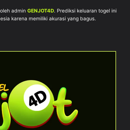
n oleh admin
GENJOT4D
. Prediksi keluaran togel ini
esia karena memiliki akurasi yang bagus.