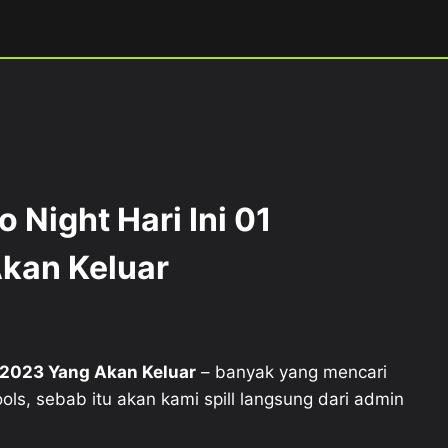
Night Hari Ini 01
kan Keluar
 2023 Yang Akan Keluar
– banyak yang mencari
ls, sebab itu akan kami spill langsung dari admin