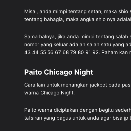
Misal, anda mimpi tentang setan, maka shio 
tentang bahagia, maka angka shio nya adala
Sama halnya, jika anda mimpi tentang salah
nomor yang keluar adalah salah satu yang ad
43 44 55 56 67 68 79 80 91 92. Paham kan
Paito Chicago Night
Cara lain untuk menangkan jackpot pada pasa
warna Chicago Night.
Paito warna diciptakan dengan begitu sede
tafsiran yang bagus untuk anda agar bisa jp t