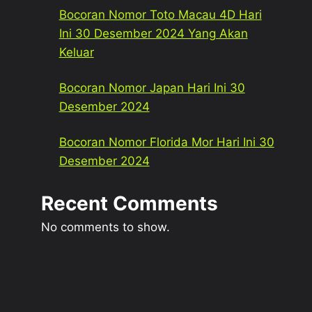
Bocoran Nomor Toto Macau 4D Hari
Ini 30 Desember 2024 Yang Akan
Keluar
Bocoran Nomor Japan Hari Ini 30
Desember 2024
Bocoran Nomor Florida Mor Hari Ini 30
Desember 2024
Recent Comments
No comments to show.