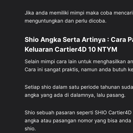
Jika anda memiliki mimpi maka coba mencar
menguntungkan dan perlu dicoba.
Shio Angka Serta Artinya : Cara 
Keluaran Cartier4D 10 NTYM
Selain mimpi cara lain untuk menghasilkan a
Cara ini sangat praktis, namun anda butuh ket
Setiap shio dalam satu periode tahunan suda
angka yang ada di dalamnya, lalu pasang.
Shio sebuah pasaran seperti SHIO Cartier4
angka atau pasangan nomor yang bisa anda mi
shio.