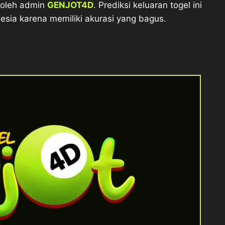
n oleh admin
GENJOT4D
. Prediksi keluaran togel ini
esia karena memiliki akurasi yang bagus.