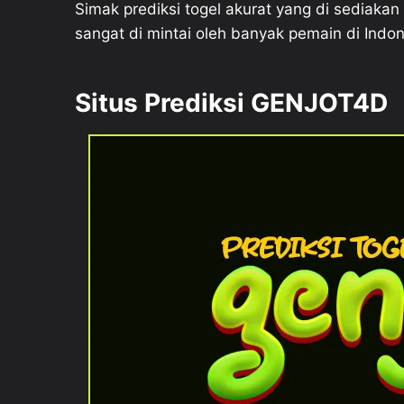
Simak prediksi togel akurat yang di sediaka
sangat di mintai oleh banyak pemain di Indon
Situs Prediksi GENJOT4D