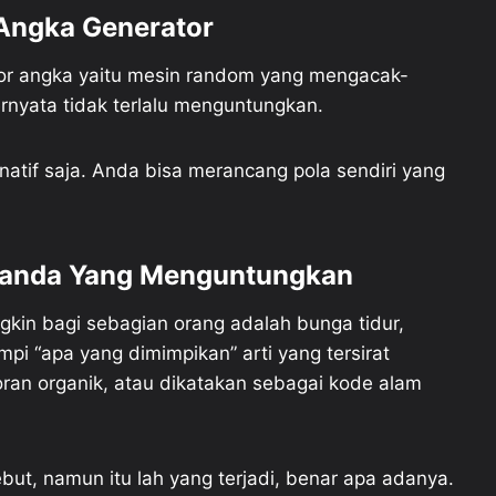
Angka Generator
or angka yaitu mesin random yang mengacak-
rnyata tidak terlalu menguntungkan.
rnatif saja. Anda bisa merancang pola sendiri yang
Tanda Yang Menguntungkan
kin bagi sebagian orang adalah bunga tidur,
pi “apa yang dimimpikan” arti yang tersirat
ran organik, atau dikatakan sebagai kode alam
ut, namun itu lah yang terjadi, benar apa adanya.