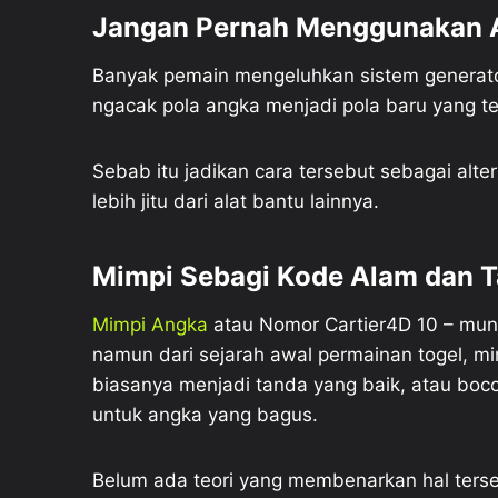
Jangan Pernah Menggunakan 
Banyak pemain mengeluhkan sistem generat
ngacak pola angka menjadi pola baru yang te
Sebab itu jadikan cara tersebut sebagai alte
lebih jitu dari alat bantu lainnya.
Mimpi Sebagi Kode Alam dan 
Mimpi Angka
atau Nomor Cartier4D 10 – mung
namun dari sejarah awal permainan togel, mim
biasanya menjadi tanda yang baik, atau boco
untuk angka yang bagus.
Belum ada teori yang membenarkan hal terseb