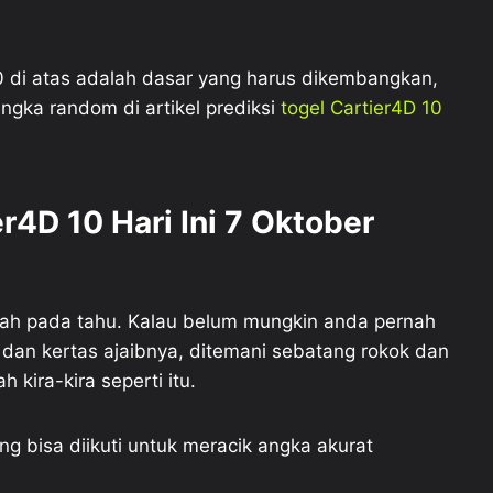
0 di atas adalah dasar yang harus dikembangkan,
ngka random di artikel prediksi
togel Cartier4D 10
r4D 10 Hari Ini 7 Oktober
h pada tahu. Kalau belum mungkin anda pernah
an kertas ajaibnya, ditemani sebatang rokok dan
kira-kira seperti itu.
ng bisa diikuti untuk meracik angka akurat