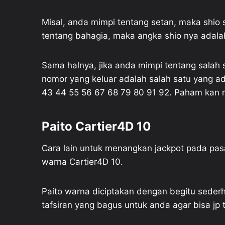
Misal, anda mimpi tentang setan, maka shio 
tentang bahagia, maka angka shio nya adala
Sama halnya, jika anda mimpi tentang salah
nomor yang keluar adalah salah satu yang ad
43 44 55 56 67 68 79 80 91 92. Paham kan
Paito Cartier4D 10
Cara lain untuk menangkan jackpot pada pasar
warna Cartier4D 10.
Paito warna diciptakan dengan begitu sede
tafsiran yang bagus untuk anda agar bisa jp t