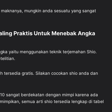
i maknanya, mungkin anda sesuatu yang sangat
Paling Praktis Untuk Menebak Angka
ngka yaitu menggunakan teknik terjemahan Shio.
elitian.
h tersedia gratis. Silakan cocokan shio anda dan
D 10 sangat berdekatan dengan mimpi karena ada
mpikan, semua arti shio tersedia lengkap di tabel