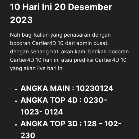
10 Hari Ini 20 Desember
2023
Nah bagi kalian yang penasaran dengan
bocoran Cartier4D 10 dari admin pusat,
dengan senang hati akan kami berikan bocoran
Cartier4D 10 hari ini atau prediksi Cartier4D 10
yang akan live hari ini
ANGKA MAIN : 10230124
ANGKA TOP 4D : 0230
–
1023- 0124
ANGKA TOP 3D : 128
– 102-
230