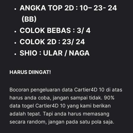
ANGKA TOP 2D : 10
– 23- 24
(BB)
COLOK BEBAS : 3
/ 4
COLOK 2D : 23
/ 24
SHIO :
ULAR / NAGA
HARUS DIINGAT!
Bocoran pengeluaran data Cartier4D 10 di atas
harus anda coba, jangan sampai tidak. 90%
data togel Cartier4D 10 yang kami berikan
adalah tepat. Tapi anda harus memasang
secara random, jangan pada satu pola saja.