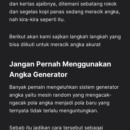
dan kertas ajaibnya, ditemani sebatang rokok
dan segelas kopi panas sedang meracik angka,
nah kira-kira seperti itu.
Berikut akan kami sajikan langkah langkah yang
bisa diikuti untuk meracik angka akurat
Jangan Pernah Menggunakan
Angka Generator
Banyak pemain mengeluhkan sistem generator
angka yaitu mesin random yang mengacak-
ngacak pola angka menjadi pola baru yang
ternyata tidak terlalu menguntungkan.
Sebab itu jadikan cara tersebut sebagai