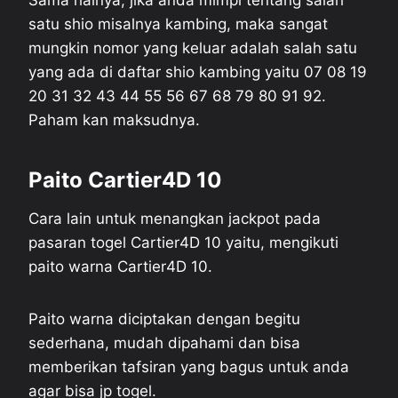
Sama halnya, jika anda mimpi tentang salah
satu shio misalnya kambing, maka sangat
mungkin nomor yang keluar adalah salah satu
yang ada di daftar shio kambing yaitu 07 08 19
20 31 32 43 44 55 56 67 68 79 80 91 92.
Paham kan maksudnya.
Paito Cartier4D 10
Cara lain untuk menangkan jackpot pada
pasaran togel Cartier4D 10 yaitu, mengikuti
paito warna Cartier4D 10.
Paito warna diciptakan dengan begitu
sederhana, mudah dipahami dan bisa
memberikan tafsiran yang bagus untuk anda
agar bisa jp togel.