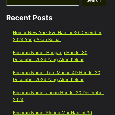
Search
Recent Posts
Nomor New York Eve Hari Ini 30 Desember
2024 Yang Akan Keluar
Bocoran Nomor Hougang Hari Ini 30
Desember 2024 Yang Akan Keluar
Bocoran Nomor Toto Macau 4D Hari Ini 30
Desember 2024 Yang Akan Keluar
Bocoran Nomor Japan Hari Ini 30 Desember
2024
Bocoran Nomor Florida Mor Hari Ini 30