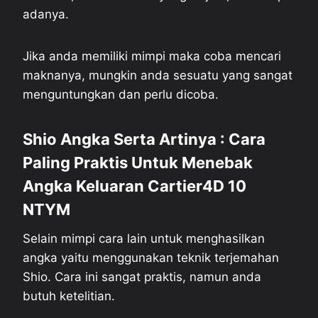
adanya.
Jika anda memiliki mimpi maka coba mencari
maknanya, mungkin anda sesuatu yang sangat
menguntungkan dan perlu dicoba.
Shio Angka Serta Artinya : Cara
Paling Praktis Untuk Menebak
Angka Keluaran Cartier4D 10
NTYM
Selain mimpi cara lain untuk menghasilkan
angka yaitu menggunakan teknik terjemahan
Shio. Cara ini sangat praktis, namun anda
butuh ketelitian.