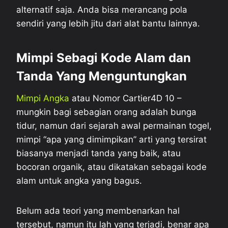
alternatif saja. Anda bisa merancang pola
sendiri yang lebih jitu dari alat bantu lainnya.
Mimpi Sebagi Kode Alam dan
Tanda Yang Menguntungkan
Mimpi Angka
atau Nomor Cartier4D 10 –
mungkin bagi sebagian orang adalah bunga
tidur, namun dari sejarah awal permainan togel,
mimpi “apa yang dimimpikan” arti yang tersirat
biasanya menjadi tanda yang baik, atau
bocoran organik, atau dikatakan sebagai kode
alam untuk angka yang bagus.
Belum ada teori yang membenarkan hal
tersebut, namun itu lah yang terjadi, benar apa