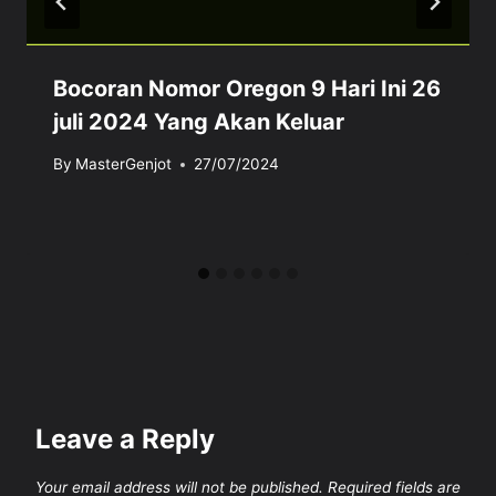
Bocoran Nomor Oregon 9 Hari Ini 26
juli 2024 Yang Akan Keluar
By
MasterGenjot
27/07/2024
Leave a Reply
Your email address will not be published.
Required fields are