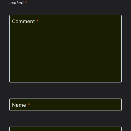
marked
*
Comment
*
Name
*