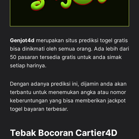
Genjot4d
merupakan situs prediksi togel gratis
bisa dinikmati oleh semua orang. Ada lebih dari
50 pasaran tersedia gratis untuk anda simak
setiap harinya.
Dengan adanya prediksi ini, dijamin anda akan
terbantu untuk menemukan angka atau nomor
keberuntungan yang bisa memberikan jackpot
togel bayaran terbesar.
Tebak Bocoran Cartier4D