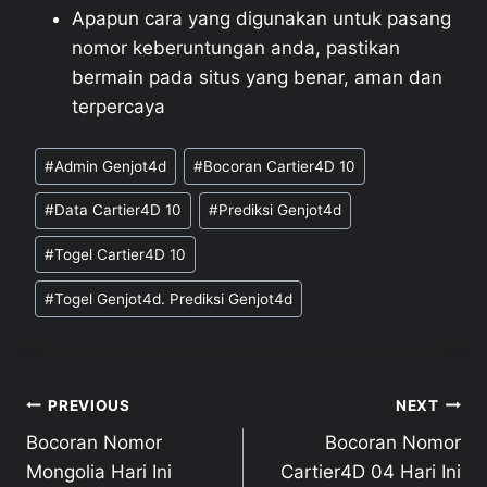
Apapun cara yang digunakan untuk pasang
nomor keberuntungan anda, pastikan
bermain pada situs yang benar, aman dan
terpercaya
Post
#
Admin Genjot4d
#
Bocoran Cartier4D 10
Tags:
#
Data Cartier4D 10
#
Prediksi Genjot4d
#
Togel Cartier4D 10
#
Togel Genjot4d. Prediksi Genjot4d
Post
PREVIOUS
NEXT
Bocoran Nomor
Bocoran Nomor
navigation
Mongolia Hari Ini
Cartier4D 04 Hari Ini