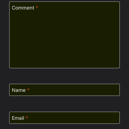
Comment
*
Name
*
Email
*