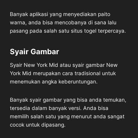
Banyak aplikasi yang menyediakan paito
warna, anda bisa mencobanya di sana lalu
pasang pada salah satu situs togel terpercaya.
Syair Gambar
Syair New York Mid atau syair gambar New
York Mid merupakan cara tradisional untuk
menemukan angka keberuntungan.
Banyak syair gambar yang bisa anda temukan,
tersedia dalam banyak versi. Anda bisa
memilih salah satu yang menurut anda sangat
cocok untuk dipasang.