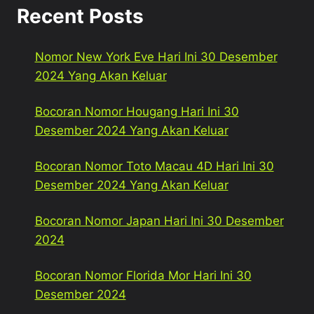
Recent Posts
Nomor New York Eve Hari Ini 30 Desember
2024 Yang Akan Keluar
Bocoran Nomor Hougang Hari Ini 30
Desember 2024 Yang Akan Keluar
Bocoran Nomor Toto Macau 4D Hari Ini 30
Desember 2024 Yang Akan Keluar
Bocoran Nomor Japan Hari Ini 30 Desember
2024
Bocoran Nomor Florida Mor Hari Ini 30
Desember 2024