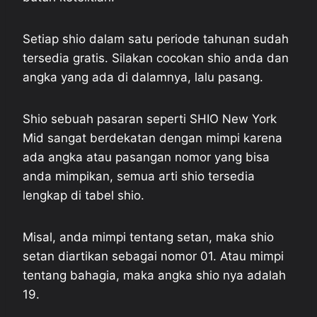
Setiap shio dalam satu periode tahunan sudah
tersedia gratis. Silakan cocokan shio anda dan
angka yang ada di dalamnya, lalu pasang.
Shio sebuah pasaran seperti SHIO New York
Mid sangat berdekatan dengan mimpi karena
ada angka atau pasangan nomor yang bisa
anda mimpikan, semua arti shio tersedia
lengkap di tabel shio.
Misal, anda mimpi tentang setan, maka shio
setan diartikan sebagai nomor 01. Atau mimpi
tentang bahagia, maka angka shio nya adalah
19.