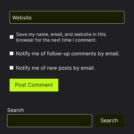
Website
Save my name, email, and website in this
browser for the next time I comment.
Notify me of follow-up comments by email.
Notify me of new posts by email.
Search
Search