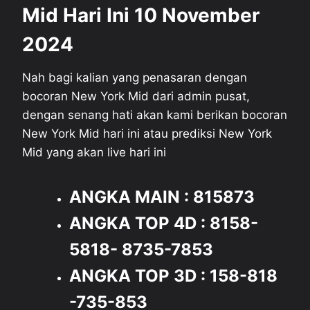
Mid Hari Ini 10 November
2024
Nah bagi kalian yang penasaran dengan
bocoran New York Mid dari admin pusat,
dengan senang hati akan kami berikan bocoran
New York Mid hari ini atau prediksi New York
Mid yang akan live hari ini
ANGKA MAIN : 815873
ANGKA TOP 4D : 8158-
5818- 8735-7853
ANGKA TOP 3D : 158-818
-735-853