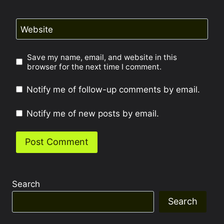
Website
Save my name, email, and website in this
browser for the next time I comment.
Notify me of follow-up comments by email.
Notify me of new posts by email.
Search
Search