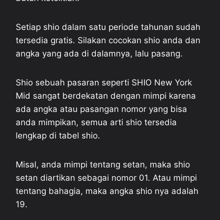
Setiap shio dalam satu periode tahunan sudah
tersedia gratis. Silakan cocokan shio anda dan
angka yang ada di dalamnya, lalu pasang.
Shio sebuah pasaran seperti SHIO New York
Mid sangat berdekatan dengan mimpi karena
ada angka atau pasangan nomor yang bisa
anda mimpikan, semua arti shio tersedia
lengkap di tabel shio.
Misal, anda mimpi tentang setan, maka shio
setan diartikan sebagai nomor 01. Atau mimpi
tentang bahagia, maka angka shio nya adalah
19.