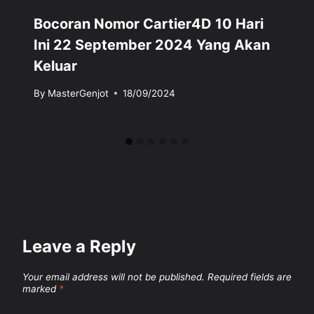
Bocoran Nomor Cartier4D 10 Hari
Ini 22 September 2024 Yang Akan
Keluar
By
MasterGenjot
18/09/2024
Leave a Reply
Your email address will not be published.
Required fields are
marked
*