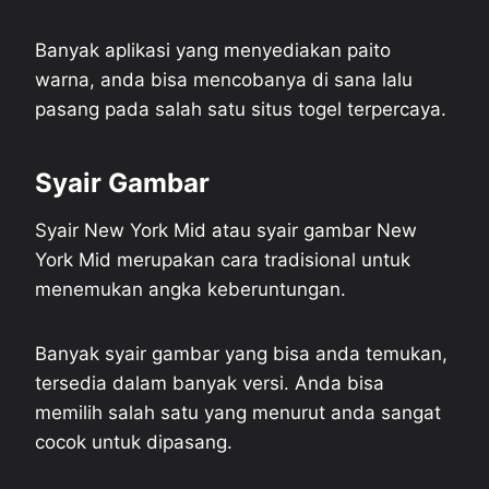
Banyak aplikasi yang menyediakan paito
warna, anda bisa mencobanya di sana lalu
pasang pada salah satu situs togel terpercaya.
Syair Gambar
Syair New York Mid atau syair gambar New
York Mid merupakan cara tradisional untuk
menemukan angka keberuntungan.
Banyak syair gambar yang bisa anda temukan,
tersedia dalam banyak versi. Anda bisa
memilih salah satu yang menurut anda sangat
cocok untuk dipasang.