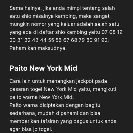
Sama halnya, jika anda mimpi tentang salah
satu shio misalnya kambing, maka sangat
mungkin nomor yang keluar adalah salah satu
yang ada di daftar shio kambing yaitu 07 08 19
20 31 32 43 44 55 56 67 68 79 80 91 92.
Paham kan maksudnya.
Paito New York Mid
Cara lain untuk menangkan jackpot pada
pasaran togel New York Mid yaitu, mengikuti
paito warna New York Mid.
Paito warna diciptakan dengan begitu
sederhana, mudah dipahami dan bisa
memberikan tafsiran yang bagus untuk anda
agar bisa jp togel.