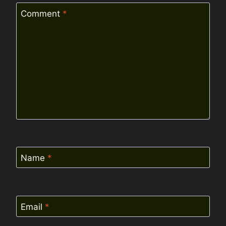
Comment
*
Name
*
Email
*