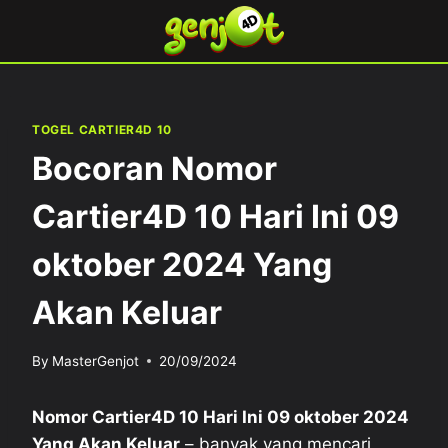
Skip
to
content
TOGEL CARTIER4D 10
Bocoran Nomor
Cartier4D 10 Hari Ini 09
oktober 2024 Yang
Akan Keluar
By
MasterGenjot
20/09/2024
Nomor Cartier4D 10 Hari Ini 09 oktober 2024
Yang Akan Keluar
– banyak yang mencari