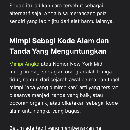
Sebab itu jadikan cara tersebut sebagai
alternatif saja. Anda bisa merancang pola
sendiri yang lebih jitu dari alat bantu lainnya.
Mimpi Sebagi Kode Alam dan
Tanda Yang Menguntungkan
Mimpi Angka
atau Nomor New York Mid –
mungkin bagi sebagian orang adalah bunga
tidur, namun dari sejarah awal permainan togel,
mimpi “apa yang dimimpikan” arti yang tersirat
biasanya menjadi tanda yang baik, atau
bocoran organik, atau dikatakan sebagai kode
alam untuk angka yang bagus.
Belum ada teori yang membenarkan hal