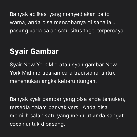
Banyak aplikasi yang menyediakan paito
warna, anda bisa mencobanya di sana lalu
pasang pada salah satu situs togel terpercaya.
Syair Gambar
Syair New York Mid atau syair gambar New
York Mid merupakan cara tradisional untuk
menemukan angka keberuntungan.
Banyak syair gambar yang bisa anda temukan,
tersedia dalam banyak versi. Anda bisa
memilih salah satu yang menurut anda sangat
cocok untuk dipasang.