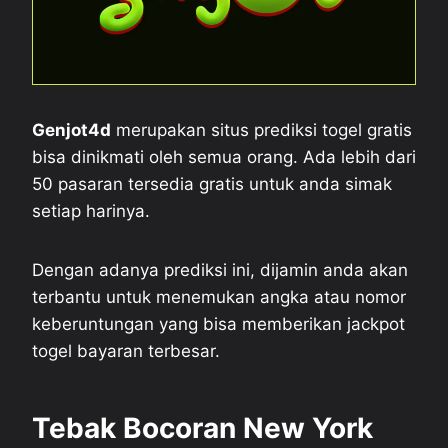
Genjot4d
merupakan situs prediksi togel gratis
bisa dinikmati oleh semua orang. Ada lebih dari
50 pasaran tersedia gratis untuk anda simak
setiap harinya.
Dengan adanya prediksi ini, dijamin anda akan
terbantu untuk menemukan angka atau nomor
keberuntungan yang bisa memberikan jackpot
togel bayaran terbesar.
Tebak Bocoran New York