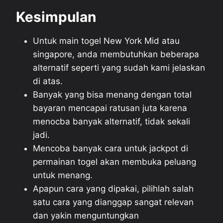
Kesimpulan
Untuk main togel New York Mid atau
singapore, anda membutuhkan beberapa
alternatif seperti yang sudah kami jelaskan
di atas.
Banyak yang bisa menang dengan total
bayaran mencapai ratusan juta karena
menocba banyak alternatif, tidak sekali
jadi.
Mencoba banyak cara untuk jackpot di
permainan togel akan membuka peluang
untuk menang.
Apapun cara yang dipakai, pilihlah salah
satu cara yang dianggap sangat relevan
dan yakin menguntungkan