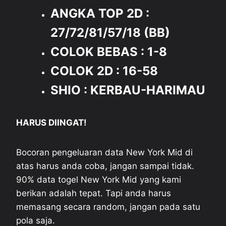
ANGKA TOP 2D :
27/72/81/57/18 (BB)
COLOK BEBAS : 1-8
COLOK 2D : 16-58
SHIO : KERBAU-HARIMAU
HARUS DIINGAT!
Bocoran pengeluaran data New York Mid di
atas harus anda coba, jangan sampai tidak.
90% data togel New York Mid yang kami
berikan adalah tepat. Tapi anda harus
memasang secara random, jangan pada satu
pola saja.