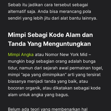
Sebab itu jadikan cara tersebut sebagai
alternatif saja. Anda bisa merancang pola
sendiri yang lebih jitu dari alat bantu lainnya.
Mimpi Sebagi Kode Alam dan
Tanda Yang Menguntungkan
Mimpi Angka
atau Nomor New York Mid –
mungkin bagi sebagian orang adalah bunga
tidur, namun dari sejarah awal permainan togel,
mimpi “apa yang dimimpikan” arti yang tersirat
biasanya menjadi tanda yang baik, atau
bocoran organik, atau dikatakan sebagai kode
alam untuk angka yang bagus.
Belum ada teori yang membenarkan hal