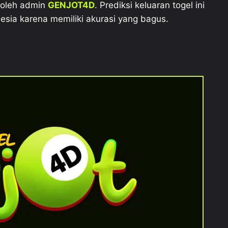
n oleh admin
GENJOT4D
. Prediksi keluaran togel ini
esia karena memiliki akurasi yang bagus.