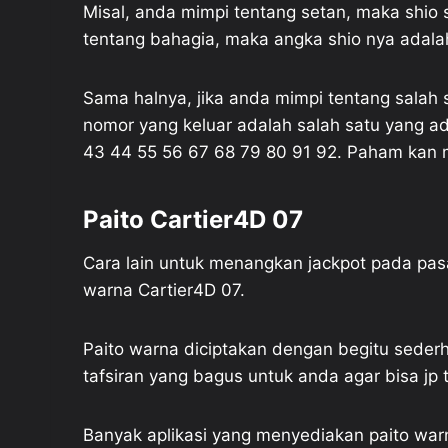
Misal, anda mimpi tentang setan, maka shio 
tentang bahagia, maka angka shio nya adala
Sama halnya, jika anda mimpi tentang salah
nomor yang keluar adalah salah satu yang ad
43 44 55 56 67 68 79 80 91 92. Paham kan
Paito Cartier4D 07
Cara lain untuk menangkan jackpot pada pasar
warna Cartier4D 07.
Paito warna diciptakan dengan begitu sede
tafsiran yang bagus untuk anda agar bisa jp t
Banyak aplikasi yang menyediakan paito war