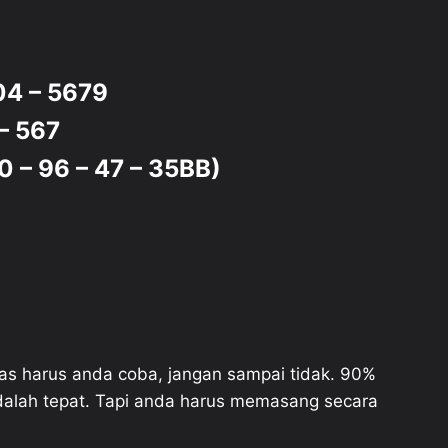
04 – 5679
– 567
0 – 96 – 47 – 35
BB)
tas harus anda coba, jangan sampai tidak. 90%
adalah tepat. Tapi anda harus memasang secara