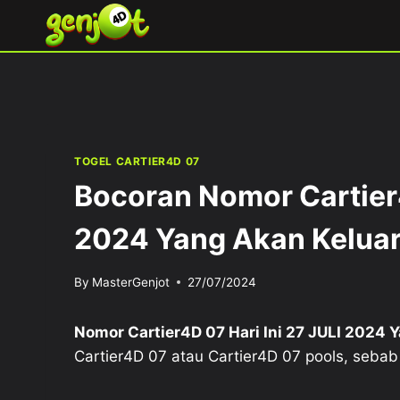
Skip
to
content
TOGEL CARTIER4D 07
Bocoran Nomor Cartier4
2024 Yang Akan Kelua
By
MasterGenjot
27/07/2024
Nomor Cartier4D 07 Hari Ini 27 JULI 2024 
Cartier4D 07 atau Cartier4D 07 pools, sebab 