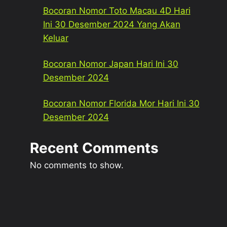
Bocoran Nomor Toto Macau 4D Hari
Ini 30 Desember 2024 Yang Akan
Keluar
Bocoran Nomor Japan Hari Ini 30
Desember 2024
Bocoran Nomor Florida Mor Hari Ini 30
Desember 2024
Recent Comments
No comments to show.