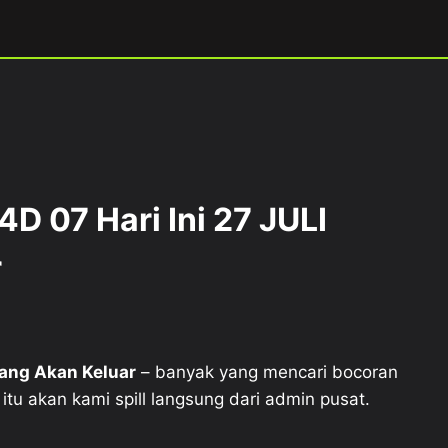
D 07 Hari Ini 27 JULI
r
Yang Akan Keluar
– banyak yang mencari bocoran
itu akan kami spill langsung dari admin pusat.