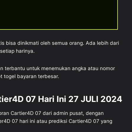
is bisa dinikmati oleh semua orang. Ada lebih dari
setiap harinya.
kan terbantu untuk menemukan angka atau nomor
 togel bayaran terbesar.
ier4D 07 Hari Ini 27 JULI 2024
ran Cartier4D 07 dari admin pusat, dengan
r4D 07 hari ini atau prediksi Cartier4D 07 yang