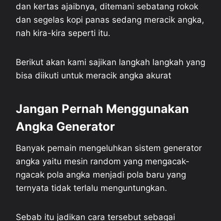
dan kertas ajaibnya, ditemani sebatang rokok
dan segelas kopi panas sedang meracik angka,
nah kira-kira seperti itu.
Berikut akan kami sajikan langkah langkah yang
bisa diikuti untuk meracik angka akurat
Jangan Pernah Menggunakan
Angka Generator
Banyak pemain mengeluhkan sistem generator
angka yaitu mesin random yang mengacak-
ngacak pola angka menjadi pola baru yang
ternyata tidak terlalu menguntungkan.
Sebab itu jadikan cara tersebut sebagai