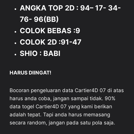
ANGKA TOP 2D : 94
– 17- 34-
76- 96
(BB)
COLOK BEBAS :9
COLOK 2D :91-47
SHIO : BABI
HARUS DIINGAT!
Bocoran pengeluaran data Cartier4D 07 di atas
harus anda coba, jangan sampai tidak. 90%
data togel Cartier4D 07 yang kami berikan
adalah tepat. Tapi anda harus memasang
secara random, jangan pada satu pola saja.