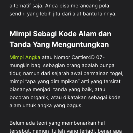
alternatif saja. Anda bisa merancang pola
sendiri yang lebih jitu dari alat bantu lainnya.
Mimpi Sebagi Kode Alam dan
Tanda Yang Menguntungkan
Mimpi Angka
atau Nomor Cartier4D 07-
mungkin bagi sebagian orang adalah bunga
tidur, namun dari sejarah awal permainan togel,
mimpi “apa yang dimimpikan” arti yang tersirat
biasanya menjadi tanda yang baik, atau
bocoran organik, atau dikatakan sebagai kode
alam untuk angka yang bagus.
Belum ada teori yang membenarkan hal
tersebut, namun itu lah yang terjadi, benar apa