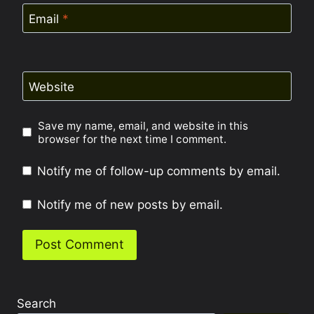
Email
*
Website
Save my name, email, and website in this
browser for the next time I comment.
Notify me of follow-up comments by email.
Notify me of new posts by email.
Search