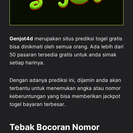
Genjot4d
merupakan situs prediksi togel gratis
bisa dinikmati oleh semua orang. Ada lebih dari
50 pasaran tersedia gratis untuk anda simak
setiap harinya.
Dengan adanya prediksi ini, dijamin anda akan
terbantu untuk menemukan angka atau nomor
keberuntungan yang bisa memberikan jackpot
togel bayaran terbesar.
Tebak Bocoran
Nomor