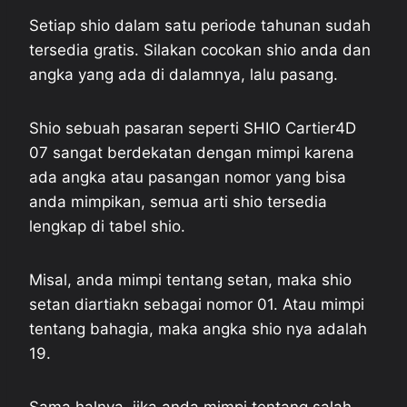
Setiap shio dalam satu periode tahunan sudah
tersedia gratis. Silakan cocokan shio anda dan
angka yang ada di dalamnya, lalu pasang.
Shio sebuah pasaran seperti SHIO Cartier4D
07 sangat berdekatan dengan mimpi karena
ada angka atau pasangan nomor yang bisa
anda mimpikan, semua arti shio tersedia
lengkap di tabel shio.
Misal, anda mimpi tentang setan, maka shio
setan diartiakn sebagai nomor 01. Atau mimpi
tentang bahagia, maka angka shio nya adalah
19.