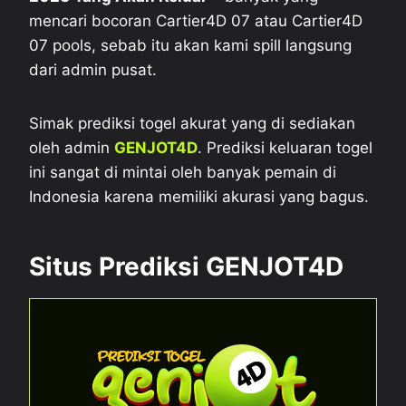
mencari bocoran Cartier4D 07 atau Cartier4D
07 pools, sebab itu akan kami spill langsung
dari admin pusat.
Simak prediksi togel akurat yang di sediakan
oleh admin
GENJOT4D
. Prediksi keluaran togel
ini sangat di mintai oleh banyak pemain di
Indonesia karena memiliki akurasi yang bagus.
Situs Prediksi GENJOT4D