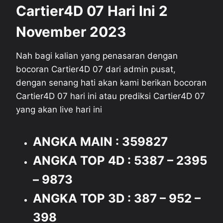
Cartier4D 07 Hari Ini 2
November 2023
Nah bagi kalian yang penasaran dengan
bocoran Cartier4D 07 dari admin pusat,
dengan senang hati akan kami berikan bocoran
Cartier4D 07 hari ini atau prediksi Cartier4D 07
yang akan live hari ini
ANGKA MAIN : 359827
ANGKA TOP 4D : 5387 – 2395
– 9873
ANGKA TOP 3D : 387 – 952 –
398