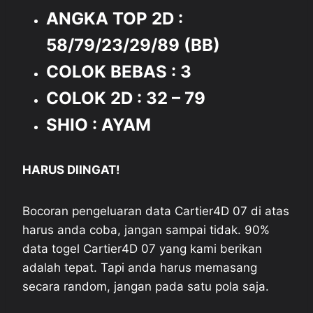
ANGKA TOP 2D :
58/79/23/29/89 (BB)
COLOK BEBAS : 3
COLOK 2D : 32 – 79
SHIO : AYAM
HARUS DIINGAT!
Bocoran pengeluaran data Cartier4D 07 di atas
harus anda coba, jangan sampai tidak. 90%
data togel Cartier4D 07 yang kami berikan
adalah tepat. Tapi anda harus memasang
secara random, jangan pada satu pola saja.