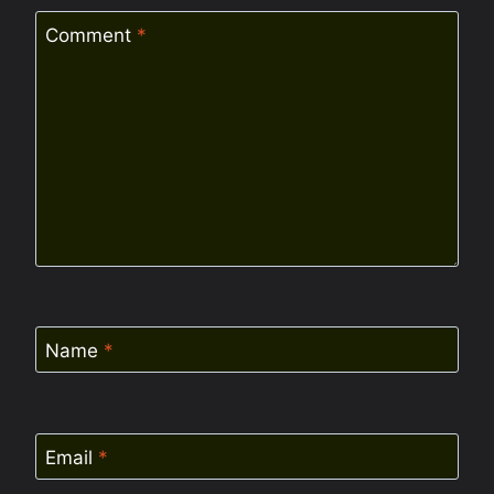
Comment
*
Name
*
Email
*