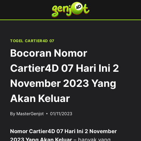
Skip
to
content
TOGEL CARTIER4D 07
Bocoran Nomor
Cartier4D 07 Hari Ini 2
November 2023 Yang
Akan Keluar
By
MasterGenjot
01/11/2023
Nomor Cartier4D 07 Hari Ini 2 November
2023 Yang Akan Keluar
– banyak yang