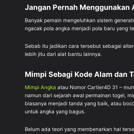
Jangan Pernah Menggunakan 
Banyak pemain mengeluhkan sistem generat
ngacak pola angka menjadi pola baru yang te
Sebab itu jadikan cara tersebut sebagai alte
lebih jitu dari alat bantu lainnya.
Mimpi Sebagi Kode Alam dan 
Mimpi Angka
atau Nomor Cartier4D 31 – mung
namun dari sejarah awal permainan togel, mim
biasanya menjadi tanda yang baik, atau boco
untuk angka yang bagus.
Belum ada teori yang membenarkan hal terseb