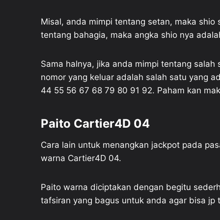
Misal, anda mimpi tentang setan, maka shio 
tentang bahagia, maka angka shio nya adala
Sama halnya, jika anda mimpi tentang salah
nomor yang keluar adalah salah satu yang ad
44 55 56 67 68 79 80 91 92. Paham kan ma
Paito Cartier4D 04
Cara lain untuk menangkan jackpot pada pasar
warna Cartier4D 04.
Paito warna diciptakan dengan begitu sede
tafsiran yang bagus untuk anda agar bisa jp t