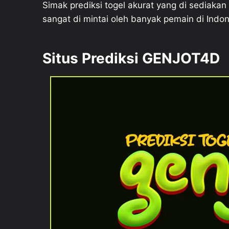
Simak prediksi togel akurat yang di sediaka
sangat di mintai oleh banyak pemain di Indon
Situs Prediksi GENJOT4D