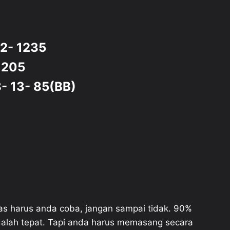
82- 1235
 205
- 13- 85
(BB)
tas harus anda coba, jangan sampai tidak. 90%
adalah tepat. Tapi anda harus memasang secara