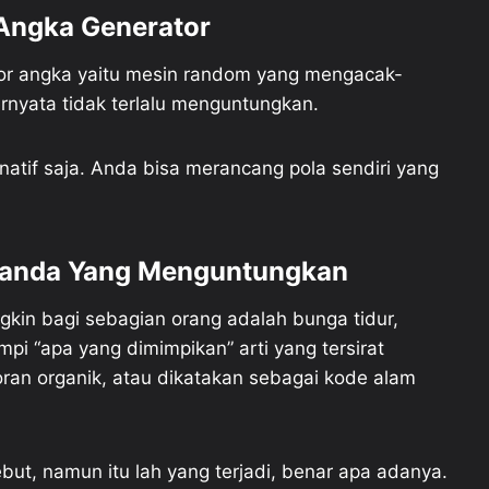
Angka Generator
or angka yaitu mesin random yang mengacak-
rnyata tidak terlalu menguntungkan.
rnatif saja. Anda bisa merancang pola sendiri yang
Tanda Yang Menguntungkan
kin bagi sebagian orang adalah bunga tidur,
pi “apa yang dimimpikan” arti yang tersirat
ran organik, atau dikatakan sebagai kode alam
ut, namun itu lah yang terjadi, benar apa adanya.