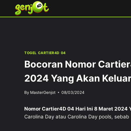
Skip
to
content
TOGEL CARTIER4D 04
Bocoran Nomor Cartier4
2024 Yang Akan Kelua
By
MasterGenjot
08/03/2024
Nomor Cartier4D 04 Hari Ini 8 Maret 2024 
Carolina Day atau Carolina Day pools, sebab 