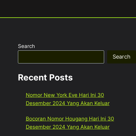
Search
Search
Recent Posts
Nomor New York Eve Hari Ini 30
Desember 2024 Yang Akan Keluar
Bocoran Nomor Hougang Hari Ini 30
Desember 2024 Yang Akan Keluar