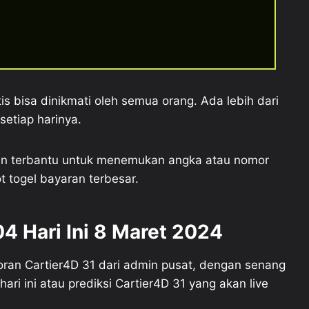
is bisa dinikmati oleh semua orang. Ada lebih dari
setiap harinya.
kan terbantu untuk menemukan angka atau nomor
 togel bayaran terbesar.
4 Hari Ini
8 Maret
2024
ran Cartier4D 31 dari admin pusat, dengan senang
ari ini atau prediksi Cartier4D 31 yang akan live