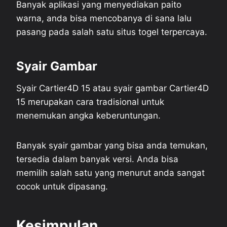
Banyak aplikasi yang menyediakan paito
warna, anda bisa mencobanya di sana lalu
pasang pada salah satu situs togel terpercaya.
Syair Gambar
Syair Cartier4D 15 atau syair gambar Cartier4D
15 merupakan cara tradisional untuk
menemukan angka keberuntungan.
Banyak syair gambar yang bisa anda temukan,
tersedia dalam banyak versi. Anda bisa
memilih salah satu yang menurut anda sangat
cocok untuk dipasang.
Kesimpulan