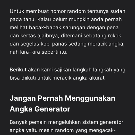
Untuk membuat nomor random tentunya sudah
pada tahu. Kalau belum mungkin anda pernah
melihat bapak-bapak sarungan dengan pena
dan kertas ajaibnya, ditemani sebatang rokok
dan segelas kopi panas sedang meracik angka,
nah kira-kira seperti itu.
Berikut akan kami sajikan langkah langkah yang
bisa diikuti untuk meracik angka akurat
Jangan Pernah Menggunakan
Angka Generator
Banyak pemain mengeluhkan sistem generator
angka yaitu mesin random yang mengacak-