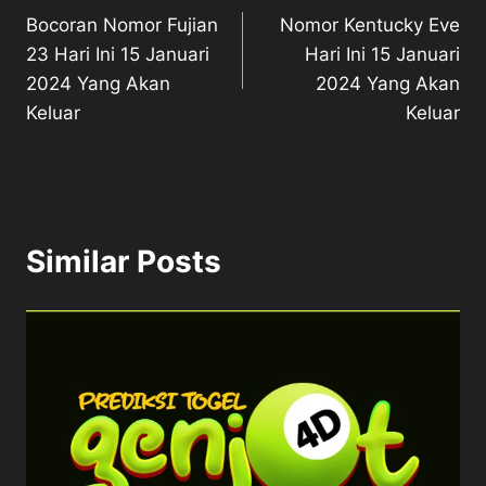
Bocoran Nomor Fujian
Nomor Kentucky Eve
navigation
23 Hari Ini 15 Januari
Hari Ini 15 Januari
2024 Yang Akan
2024 Yang Akan
Keluar
Keluar
Similar Posts