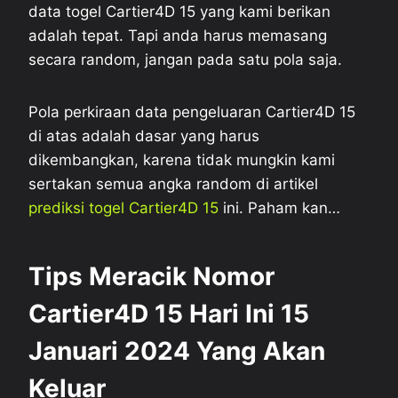
data togel Cartier4D 15 yang kami berikan
adalah tepat. Tapi anda harus memasang
secara random, jangan pada satu pola saja.
Pola perkiraan data pengeluaran Cartier4D 15
di atas adalah dasar yang harus
dikembangkan, karena tidak mungkin kami
sertakan semua angka random di artikel
prediksi togel Cartier4D 15
ini. Paham kan…
Tips Meracik
Nomor
Cartier4D 15 Hari Ini 15
Januari 2024 Yang Akan
Keluar