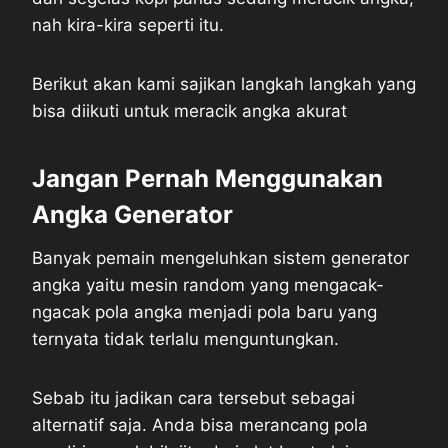
nah kira-kira seperti itu.
Berikut akan kami sajikan langkah langkah yang
bisa diikuti untuk meracik angka akurat
Jangan Pernah Menggunakan
Angka Generator
Banyak pemain mengeluhkan sistem generator
angka yaitu mesin random yang mengacak-
ngacak pola angka menjadi pola baru yang
ternyata tidak terlalu menguntungkan.
Sebab itu jadikan cara tersebut sebagai
alternatif saja. Anda bisa merancang pola