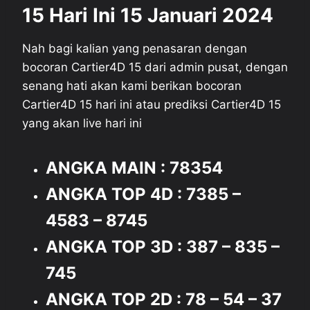
15 Hari Ini 15 Januari 2024
Nah bagi kalian yang penasaran dengan
bocoran Cartier4D 15 dari admin pusat, dengan
senang hati akan kami berikan bocoran
Cartier4D 15 hari ini atau prediksi Cartier4D 15
yang akan live hari ini
ANGKA MAIN : 78354
ANGKA TOP 4D : 7385 –
4583 – 8745
ANGKA TOP 3D : 387 – 835 –
745
ANGKA TOP 2D : 78 – 54 – 37