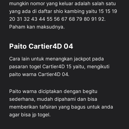
mungkin nomor yang keluar adalah salah satu
yang ada di daftar shio kambing yaitu 15 15 19
20 31 32 43 44 55 56 67 68 79 80 91 92.
Paham kan maksudnya.
Paito Cartier4D 04
Cara lain untuk menangkan jackpot pada
pasaran togel Cartier4D 15 yaitu, mengikuti
paito warna Cartier4D 04.
Paito warna diciptakan dengan begitu
sederhana, mudah dipahami dan bisa
memberikan tafsiran yang bagus untuk anda
agar bisa jp togel.