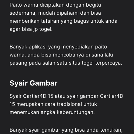
Paito warna diciptakan dengan begitu
sederhana, mudah dipahami dan bisa
memberikan tafsiran yang bagus untuk anda
agar bisa jp togel.
Banyak aplikasi yang menyediakan paito
warna, anda bisa mencobanya di sana lalu
pasang pada salah satu situs togel terpercaya.
Syair Gambar
Syair Cartier4D 15 atau syair gambar Cartier4D
15 merupakan cara tradisional untuk
menemukan angka keberuntungan.
Banyak syair gambar yang bisa anda temukan,