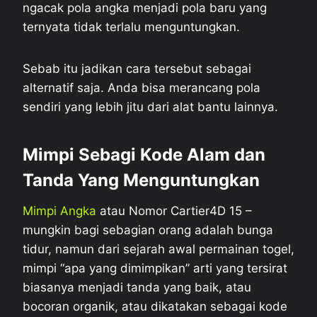
ngacak pola angka menjadi pola baru yang
ternyata tidak terlalu menguntungkan.
Sebab itu jadikan cara tersebut sebagai
alternatif saja. Anda bisa merancang pola
sendiri yang lebih jitu dari alat bantu lainnya.
Mimpi Sebagi Kode Alam dan
Tanda Yang Menguntungkan
Mimpi Angka
atau Nomor Cartier4D 15 –
mungkin bagi sebagian orang adalah bunga
tidur, namun dari sejarah awal permainan togel,
mimpi “apa yang dimimpikan” arti yang tersirat
biasanya menjadi tanda yang baik, atau
bocoran organik, atau dikatakan sebagai kode