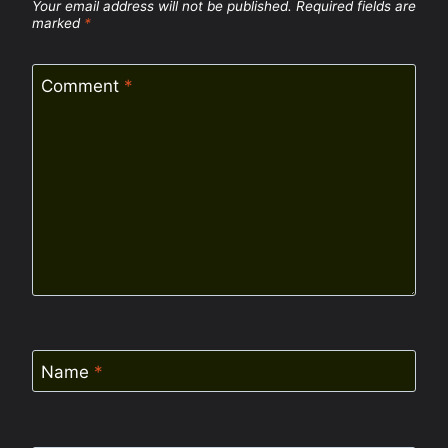
Your email address will not be published.
Required fields are
marked
*
Comment
*
Name
*