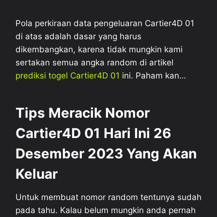
Pola perkiraan data pengeluaran Cartier4D 01
di atas adalah dasar yang harus
dikembangkan, karena tidak mungkin kami
sertakan semua angka random di artikel
prediksi togel Cartier4D 01
ini. Paham kan…
Tips Meracik
Nomor
Cartier4D 01 Hari Ini 26
Desember 2023 Yang Akan
Keluar
Untuk membuat nomor random tentunya sudah
pada tahu. Kalau belum mungkin anda pernah