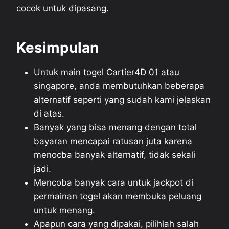
cocok untuk dipasang.
Kesimpulan
Untuk main togel Cartier4D 01 atau
singapore, anda membutuhkan beberapa
alternatif seperti yang sudah kami jelaskan
di atas.
Banyak yang bisa menang dengan total
bayaran mencapai ratusan juta karena
menocba banyak alternatif, tidak sekali
jadi.
Mencoba banyak cara untuk jackpot di
permainan togel akan membuka peluang
untuk menang.
Apapun cara yang dipakai, pilihlah salah