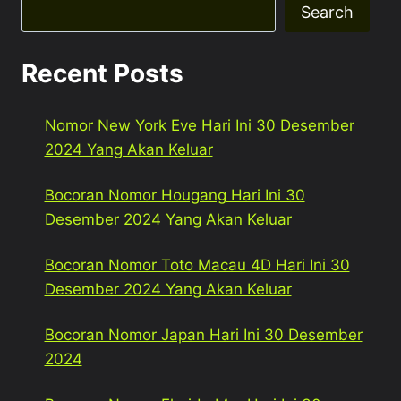
Search
Recent Posts
Nomor New York Eve Hari Ini 30 Desember
2024 Yang Akan Keluar
Bocoran Nomor Hougang Hari Ini 30
Desember 2024 Yang Akan Keluar
Bocoran Nomor Toto Macau 4D Hari Ini 30
Desember 2024 Yang Akan Keluar
Bocoran Nomor Japan Hari Ini 30 Desember
2024