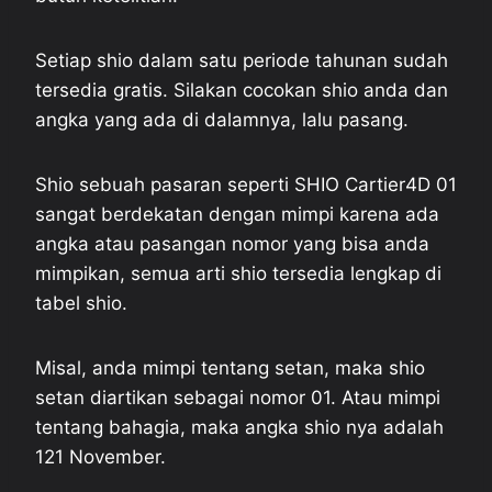
Setiap shio dalam satu periode tahunan sudah
tersedia gratis. Silakan cocokan shio anda dan
angka yang ada di dalamnya, lalu pasang.
Shio sebuah pasaran seperti SHIO Cartier4D 01
sangat berdekatan dengan mimpi karena ada
angka atau pasangan nomor yang bisa anda
mimpikan, semua arti shio tersedia lengkap di
tabel shio.
Misal, anda mimpi tentang setan, maka shio
setan diartikan sebagai nomor 01. Atau mimpi
tentang bahagia, maka angka shio nya adalah
121 November.