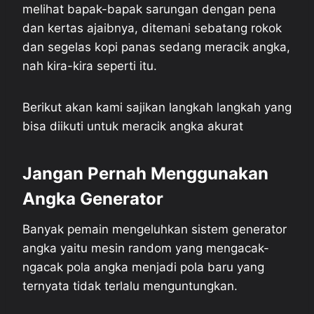
melihat bapak-bapak sarungan dengan pena
dan kertas ajaibnya, ditemani sebatang rokok
dan segelas kopi panas sedang meracik angka,
nah kira-kira seperti itu.
Berikut akan kami sajikan langkah langkah yang
bisa diikuti untuk meracik angka akurat
Jangan Pernah Menggunakan
Angka Generator
Banyak pemain mengeluhkan sistem generator
angka yaitu mesin random yang mengacak-
ngacak pola angka menjadi pola baru yang
ternyata tidak terlalu menguntungkan.