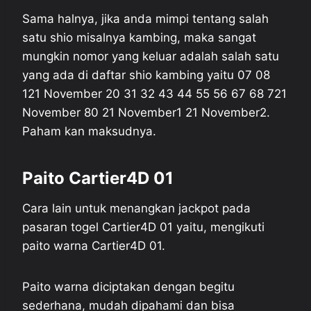
Sama halnya, jika anda mimpi tentang salah
satu shio misalnya kambing, maka sangat
mungkin nomor yang keluar adalah salah satu
yang ada di daftar shio kambing yaitu 07 08
121 November 20 31 32 43 44 55 56 67 68 721
November 80 21 November1 21 November2.
Paham kan maksudnya.
Paito Cartier4D 01
Cara lain untuk menangkan jackpot pada
pasaran togel Cartier4D 01 yaitu, mengikuti
paito warna Cartier4D 01.
Paito warna diciptakan dengan begitu
sederhana, mudah dipahami dan bisa