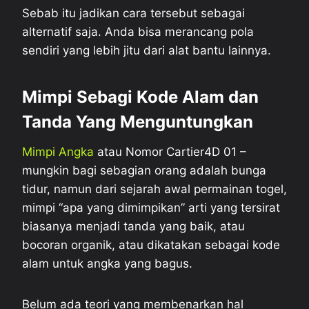
Sebab itu jadikan cara tersebut sebagai
alternatif saja. Anda bisa merancang pola
sendiri yang lebih jitu dari alat bantu lainnya.
Mimpi Sebagi Kode Alam dan
Tanda Yang Menguntungkan
Mimpi Angka
atau Nomor Cartier4D 01 –
mungkin bagi sebagian orang adalah bunga
tidur, namun dari sejarah awal permainan togel,
mimpi “apa yang dimimpikan” arti yang tersirat
biasanya menjadi tanda yang baik, atau
bocoran organik, atau dikatakan sebagai kode
alam untuk angka yang bagus.
Belum ada teori yang membenarkan hal