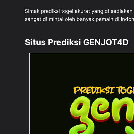
Simak prediksi togel akurat yang di sediaka
sangat di mintai oleh banyak pemain di Indon
Situs Prediksi GENJOT4D