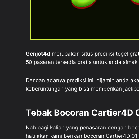
Genjot4d
merupakan situs prediksi togel grat
50 pasaran tersedia gratis untuk anda simak 
Dengan adanya prediksi ini, dijamin anda a
keberuntungan yang bisa memberikan jackpot
Tebak Bocoran Cartier4D 
Nah bagi kalian yang penasaran dengan boco
hati akan kami berikan bocoran Cartier4D 01 h