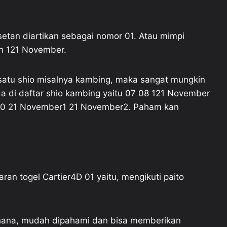
setan diartikan sebagai nomor 01. Atau mimpi
ah 121 November.
 satu shio misalnya kambing, maka sangat mungkin
a di daftar shio kambing yaitu 07 08 121 November
80 21 November1 21 November2. Paham kan
an togel Cartier4D 01 yaitu, mengikuti paito
rhana, mudah dipahami dan bisa memberikan