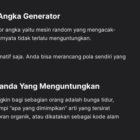
Angka Generator
or angka yaitu mesin random yang mengacak-
rnyata tidak terlalu menguntungkan.
rnatif saja. Anda bisa merancang pola sendiri yang
Tanda Yang Menguntungkan
kin bagi sebagian orang adalah bunga tidur,
pi “apa yang dimimpikan” arti yang tersirat
ran organik, atau dikatakan sebagai kode alam