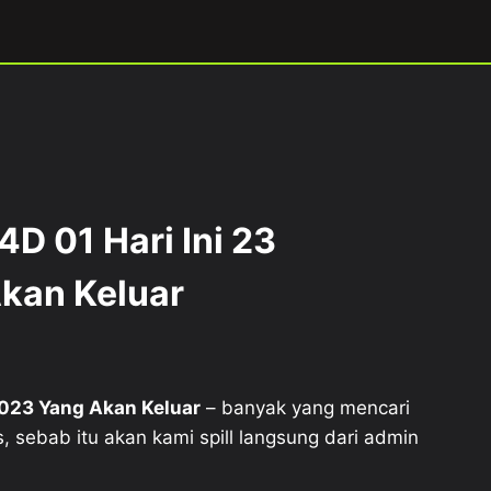
D 01 Hari Ini 23
kan Keluar
2023 Yang Akan Keluar
– banyak yang mencari
, sebab itu akan kami spill langsung dari admin