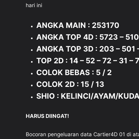
hari ini
ANGKA MAIN : 253170
ANGKA TOP 4D : 5723 – 5102
ANGKA TOP 3D : 203 – 501 –
TOP 2D : 14 – 52 – 72 – 31 – 7
COLOK BEBAS : 5 / 2
COLOK 2D : 15 / 13
SHIO : KELINCI/AYAM/KUD
HARUS DIINGAT!
Bocoran pengeluaran data Cartier4D 01 di at