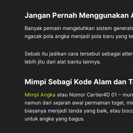
Jangan Pernah Menggunakan 
Banyak pemain mengeluhkan sistem generat
ngacak pola angka menjadi pola baru yang te
Sebab itu jadikan cara tersebut sebagai alte
lebih jitu dari alat bantu lainnya.
Mimpi Sebagi Kode Alam dan 
Mimpi Angka
atau Nomor Cartier4D 01 – mung
namun dari sejarah awal permainan togel, mim
biasanya menjadi tanda yang baik, atau boco
untuk angka yang bagus.