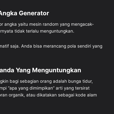
Angka Generator
or angka yaitu mesin random yang mengacak-
rnyata tidak terlalu menguntungkan.
rnatif saja. Anda bisa merancang pola sendiri yang
Tanda Yang Menguntungkan
kin bagi sebagian orang adalah bunga tidur,
pi “apa yang dimimpikan” arti yang tersirat
ran organik, atau dikatakan sebagai kode alam