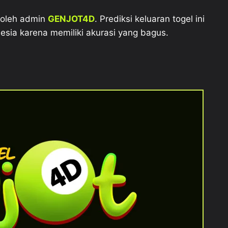
n oleh admin
GENJOT4D
. Prediksi keluaran togel ini
esia karena memiliki akurasi yang bagus.