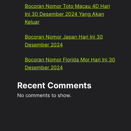
Bocoran Nomor Toto Macau 4D Hari
Ini 30 Desember 2024 Yang Akan
Keluar
Bocoran Nomor Japan Hari Ini 30
Desember 2024
Bocoran Nomor Florida Mor Hari Ini 30
Desember 2024
Recent Comments
No comments to show.