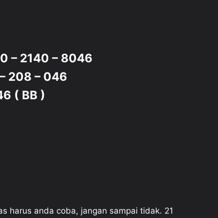
0 – 2140 – 8046
– 208 – 046
46 ( BB )
as harus anda coba, jangan sampai tidak. 21