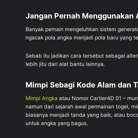
Jangan Pernah Menggunakan 
Banyak pemain mengeluhkan sistem generat
ngacak pola angka menjadi pola baru yang te
Sebab itu jadikan cara tersebut sebagai alte
lebih jitu dari alat bantu lainnya.
Mimpi Sebagi Kode Alam dan 
Mimpi Angka
atau Nomor Cartier4D 01 – mung
namun dari sejarah awal permainan togel, mim
biasanya menjadi tanda yang baik, atau boco
untuk angka yang bagus.