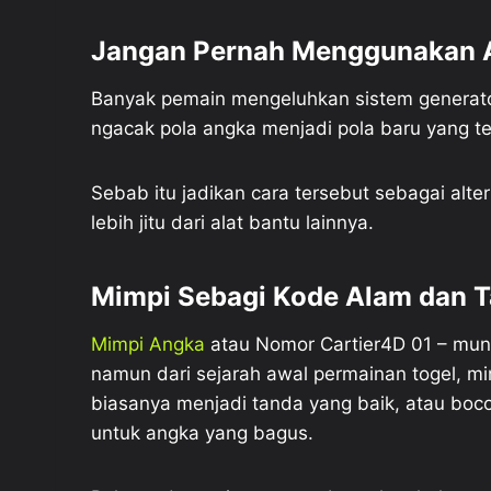
Jangan Pernah Menggunakan 
Banyak pemain mengeluhkan sistem generat
ngacak pola angka menjadi pola baru yang te
Sebab itu jadikan cara tersebut sebagai alte
lebih jitu dari alat bantu lainnya.
Mimpi Sebagi Kode Alam dan 
Mimpi Angka
atau Nomor Cartier4D 01 – mung
namun dari sejarah awal permainan togel, mim
biasanya menjadi tanda yang baik, atau boco
untuk angka yang bagus.