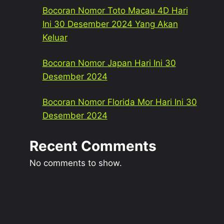
Bocoran Nomor Toto Macau 4D Hari
Ini 30 Desember 2024 Yang Akan
Keluar
Bocoran Nomor Japan Hari Ini 30
Desember 2024
Bocoran Nomor Florida Mor Hari Ini 30
Desember 2024
Recent Comments
No comments to show.