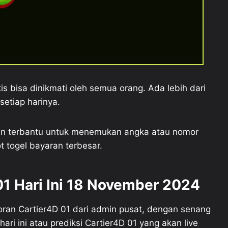
is bisa dinikmati oleh semua orang. Ada lebih dari
setiap harinya.
kan terbantu untuk menemukan angka atau nomor
 togel bayaran terbesar.
1 Hari Ini 18 November 2024
ran Cartier4D 01 dari admin pusat, dengan senang
ari ini atau prediksi Cartier4D 01 yang akan live