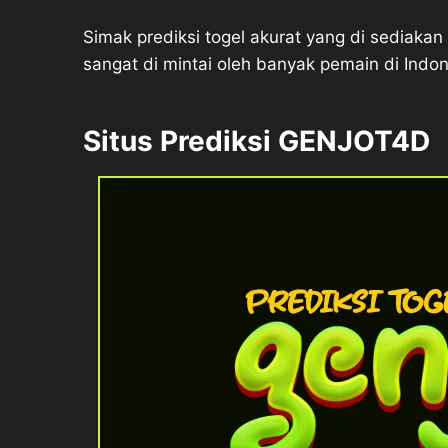
Simak prediksi togel akurat yang di sediaka
sangat di mintai oleh banyak pemain di Indon
Situs Prediksi GENJOT4D