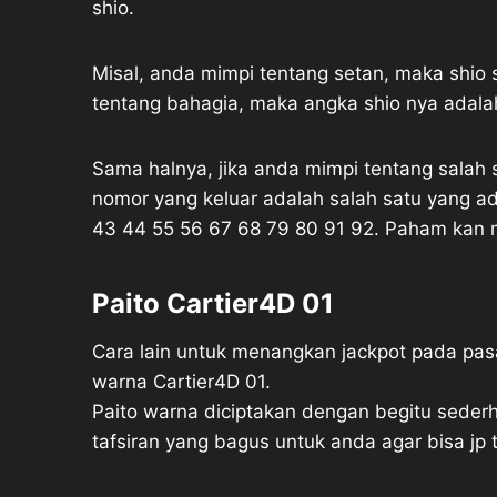
shio.
Misal, anda mimpi tentang setan, maka shio 
tentang bahagia, maka angka shio nya adala
Sama halnya, jika anda mimpi tentang salah
nomor yang keluar adalah salah satu yang ad
43 44 55 56 67 68 79 80 91 92. Paham kan
Paito Cartier4D 01
Cara lain untuk menangkan jackpot pada pasar
warna Cartier4D 01.
Paito warna diciptakan dengan begitu sede
tafsiran yang bagus untuk anda agar bisa jp t