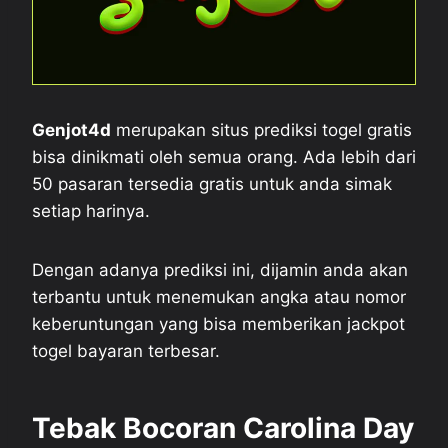
Genjot4d
merupakan situs prediksi togel gratis
bisa dinikmati oleh semua orang. Ada lebih dari
50 pasaran tersedia gratis untuk anda simak
setiap harinya.
Dengan adanya prediksi ini, dijamin anda akan
terbantu untuk menemukan angka atau nomor
keberuntungan yang bisa memberikan jackpot
togel bayaran terbesar.
Tebak Bocoran Carolina Day