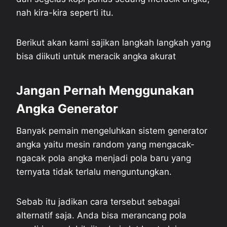
nah kira-kira seperti itu.
Berikut akan kami sajikan langkah langkah yang
bisa diikuti untuk meracik angka akurat
Jangan Pernah Menggunakan
Angka Generator
Banyak pemain mengeluhkan sistem generator
angka yaitu mesin random yang mengacak-
ngacak pola angka menjadi pola baru yang
ternyata tidak terlalu menguntungkan.
Sebab itu jadikan cara tersebut sebagai
alternatif saja. Anda bisa merancang pola