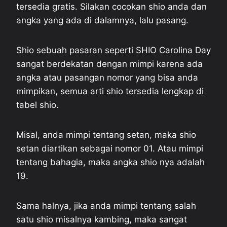
tersedia gratis. Silakan cocokan shio anda dan
angka yang ada di dalamnya, lalu pasang.
Shio sebuah pasaran seperti SHIO Carolina Day
sangat berdekatan dengan mimpi karena ada
angka atau pasangan nomor yang bisa anda
mimpikan, semua arti shio tersedia lengkap di
tabel shio.
Misal, anda mimpi tentang setan, maka shio
setan diartikan sebagai nomor 01. Atau mimpi
tentang bahagia, maka angka shio nya adalah
19.
Sama halnya, jika anda mimpi tentang salah
satu shio misalnya kambing, maka sangat