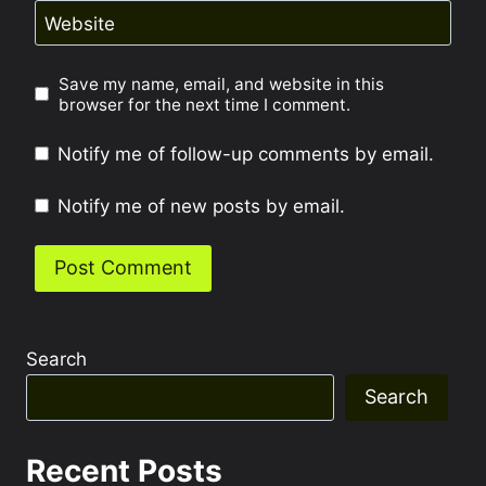
Website
Save my name, email, and website in this
browser for the next time I comment.
Notify me of follow-up comments by email.
Notify me of new posts by email.
Search
Search
Recent Posts