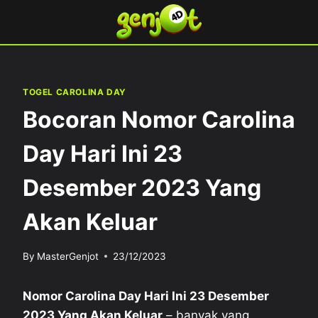
Skip
to
content
TOGEL CAROLINA DAY
Bocoran Nomor Carolina
Day Hari Ini 23
Desember 2023 Yang
Akan Keluar
By
MasterGenjot
23/12/2023
Nomor Carolina Day Hari Ini 23 Desember
2023 Yang Akan Keluar
– banyak yang