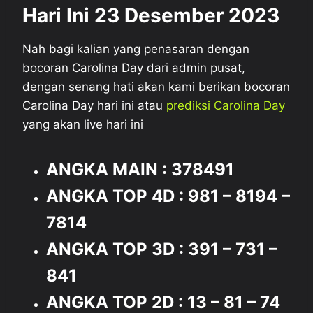
Hari Ini 23 Desember 2023
Nah bagi kalian yang penasaran dengan
bocoran Carolina Day dari admin pusat,
dengan senang hati akan kami berikan bocoran
Carolina Day hari ini atau
prediksi Carolina Day
yang akan live hari ini
ANGKA MAIN : 378491
ANGKA TOP 4D : 981 – 8194 –
7814
ANGKA TOP 3D : 391 – 731 –
841
ANGKA TOP 2D : 13 – 81 – 74